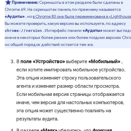
Примечание:
Скриншоты в этом разделе были сделаны в
Chrome 69. На скриншотах панель по-прежнему называется
«Аудиты»
, но
в Chrome 83 она была переименована в «Lighthouse
Вы можете проверить, какую версию вы используете, по адресу
. Интерфейс панели
«Аудиты»
может выгляд
chrome://version
иначе в некоторых более ранних или более поздних версиях Chr
но общий порядок действий остается тем же.
В
поле «Устройство»
выберите
«Мобильный»
,
если хотите имитировать мобильное устройство.
Эта опция изменяет строку пользовательского
агента и изменяет размер области просмотра.
Если мобильная версия страницы отображается
иначе, чем версия для настольных компьютеров,
эта опция может существенно повлиять на
результаты аудита.
В разделе
«Маяк»
убедитесь, что
функция