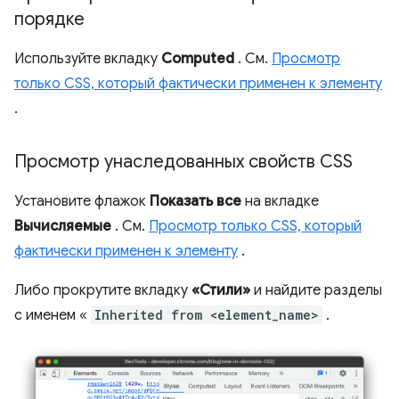
порядке
Используйте вкладку
Computed
. См.
Просмотр
только CSS, который фактически применен к элементу
.
Просмотр унаследованных свойств CSS
Установите флажок
Показать все
на вкладке
Вычисляемые
. См.
Просмотр только CSS, который
фактически применен к элементу
.
Либо прокрутите вкладку
«Стили»
и найдите разделы
с именем «
Inherited from <element_name>
.