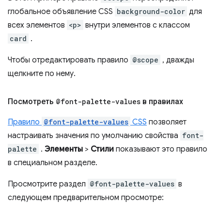
глобальное объявление CSS
background-color
для
всех элементов
<p>
внутри элементов с классом
card
.
Чтобы отредактировать правило
@scope
, дважды
щелкните по нему.
Посмотреть
@font-palette-values
​​в правилах
Правило
@font-palette-values
​​CSS
позволяет
настраивать значения по умолчанию свойства
font-
palette
.
Элементы
>
Стили
показывают это правило
в специальном разделе.
Просмотрите раздел
@font-palette-values
​​в
следующем предварительном просмотре: