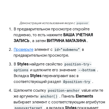
Демонстрация использования якоря с
popover
В предварительном просмотре откройте
подменю, то есть нажмите
ВАША УЧЕТНАЯ
ЗАПИСЬ
, а затем
ВИТРИНА МАГАЗИНА
.
Проверьте
элемент с
id="submenu"
в
предварительном просмотре.
В
Styles
найдите свойство
position-try-
options
и щелкните его значение
--bottom
.
Вкладка
Styles
перенаправит вас в
соответствующий раздел
@position-try
.
Щелкните ссылку
position-anchor
value или те
же аргументы
anchor()
. Панель
Elements
выбирает элемент с соответствующим атрибутом
popovertarget
, а вкладка
Styles
показывает