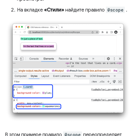
На вкладке
«Стили»
найдите правило
@scope
.
В этом примере правило
@scope
переопределяет