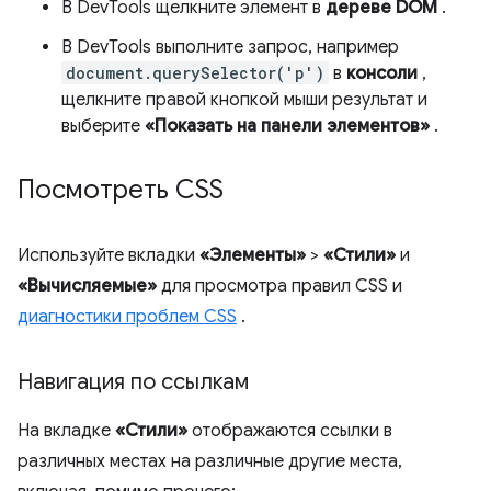
В DevTools щелкните элемент в
дереве DOM
.
В DevTools выполните запрос, например
document.querySelector('p')
в
консоли
,
щелкните правой кнопкой мыши результат и
выберите
«Показать на панели элементов»
.
Посмотреть CSS
Используйте вкладки
«Элементы»
>
«Стили»
и
«Вычисляемые»
для просмотра правил CSS и
диагностики проблем CSS
.
Навигация по ссылкам
На вкладке
«Стили»
отображаются ссылки в
различных местах на различные другие места,