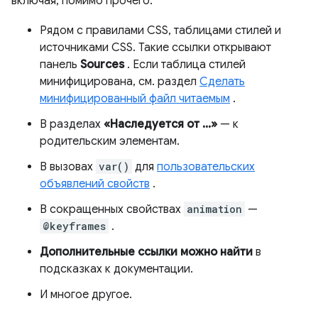
включая, помимо прочего:
Рядом с правилами CSS, таблицами стилей и
источниками CSS. Такие ссылки открывают
панель
Sources
. Если таблица стилей
минифицирована, см. раздел
Сделать
минифицированный файл читаемым
.
В разделах
«Наследуется от ...»
— к
родительским элементам.
В вызовах
var()
для
пользовательских
объявлений свойств
.
В сокращенных свойствах
animation
—
@keyframes
.
Дополнительные ссылки можно найти
в
подсказках к документации.
И многое другое.