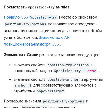
Посмотреть
@position-try
at-rules
Правило CSS
@position-try
вместе со свойством
position-try-options
позволяет вам определять
альтернативные позиции якоря для элементов. Чтобы
узнать больше, см.
Знакомство с API
позиционирования якоря CSS
.
Элементы
>
Стили
решают и связывают следующее:
значения свойств
position-try-options
в
специальный раздел
@position-try
--name
.
значения свойств
position-anchor
и аргументы
anchor()
для соответствующих элементов с
атрибутами
popovertarget
.
Проверьте значения
position-try-options
и
разделы
@position-try
в следующем