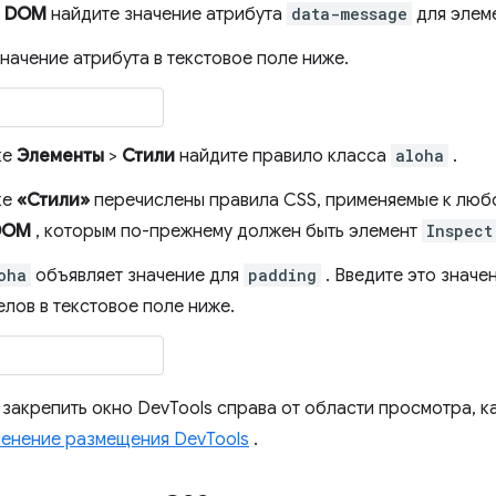
е DOM
найдите значение атрибута
data-message
для элем
начение атрибута в текстовое поле ниже.
ке
Элементы
>
Стили
найдите правило класса
aloha
.
ке
«Стили»
перечислены правила CSS, применяемые к любо
DOM
, которым по-прежнему должен быть элемент
Inspect
oha
объявляет значение для
padding
. Введите это значе
лов в текстовое поле ниже.
 закрепить окно DevTools справа от области просмотра, ка
енение размещения DevTools
.