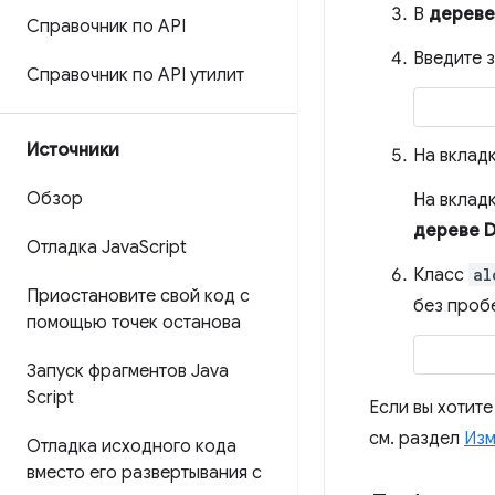
В
дерев
Справочник по API
Введите з
Справочник по API утилит
Источники
На вклад
Обзор
На вклад
дереве 
Отладка Java
Script
Класс
al
Приостановите свой код с
без пробе
помощью точек останова
Запуск фрагментов Java
Script
Если вы хотите
см. раздел
Изм
Отладка исходного кода
вместо его развертывания с