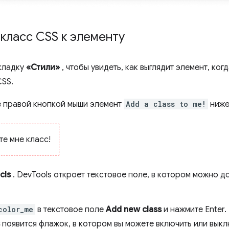
класс CSS к элементу
кладку
«Стили»
, чтобы увидеть, как выглядит элемент, ког
CSS.
 правой кнопкой мыши элемент
Add a class to me!
ниже
те мне класс!
.cls
. DevTools откроет текстовое поле, в котором можно д
color_me
в текстовое поле
Add new class
и нажмите Enter
появится флажок, в котором вы можете включить или выклю