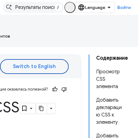
/
Войти
ентов
Содержание
Просмотр
CSS
элемента
ия оказалась полезной?
Добавить
CSS
деклараци
ю CSS к
элементу
Добавить