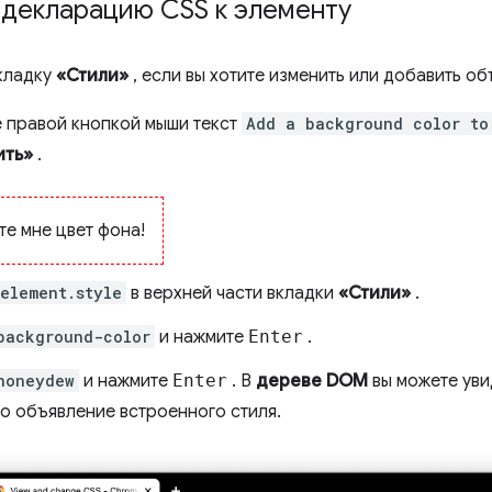
 декларацию CSS к элементу
кладку
«Стили»
, если вы хотите изменить или добавить об
 правой кнопкой мыши текст
Add a background color to
ить»
.
те мне цвет фона!
element.style
в верхней части вкладки
«Стили»
.
background-color
и нажмите
Enter
.
honeydew
и нажмите
Enter
. В
дереве DOM
вы можете уви
о объявление встроенного стиля.