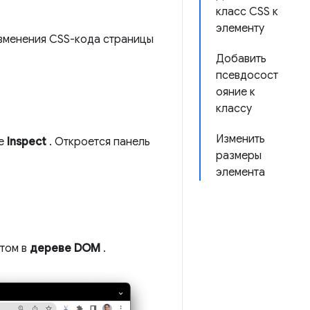
класс CSS к
элементу
изменения CSS-кода страницы
Добавить
псевдосост
ояние к
классу
Изменить
те
Inspect
. Откроется панель
размеры
элемента
том в
дереве DOM
.