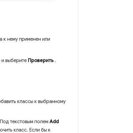
да к нему применен или
 и выберите
Проверить
.
обавить классы к выбранному
. Под текстовым полем
Add
чить класс. Если бы к