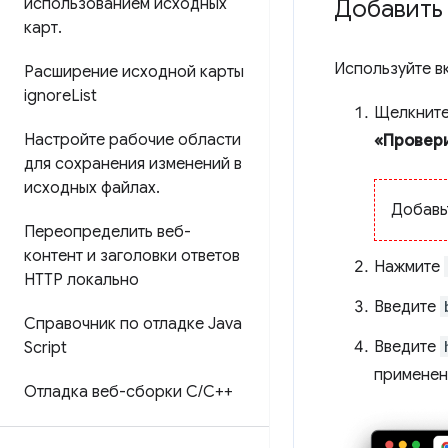
использованием исходных
Добавить
карт
.
Используйте в
Расширение исходной карты
ignore
List
Щелкните
Настройте рабочие области
«Провер
для сохранения изменений в
исходных файлах
.
Добавь
Переопределить веб-
контент и заголовки ответов
Нажмите
HTTP локально
Введите
Справочник по отладке Java
Введите
Script
применен
Отладка веб-сборки C
/
C++