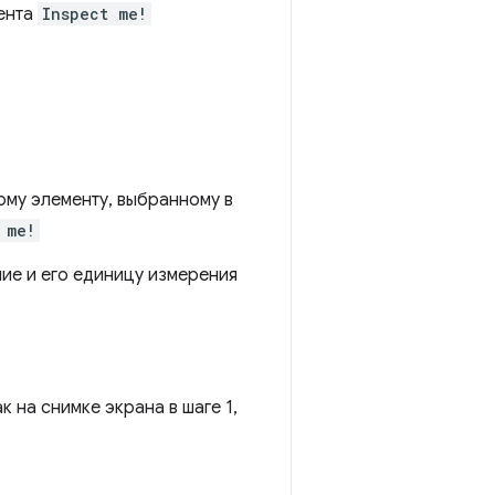
ента
Inspect me!
му элементу, выбранному в
 me!
ние и его единицу измерения
к на снимке экрана в шаге 1,