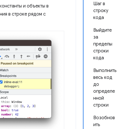
Шаг в
константы и объекты в
строку
ния в строке рядом с
кода
Выйдите
за
пределы
строки
кода
Выполнить
весь код
до
определе
нной
строки
Возобнов
ить