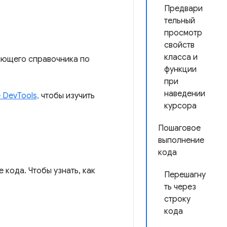
Предвари
тельный
просмотр
свойств
класса и
лющего справочника по
функции
при
наведении
 DevTools,
чтобы изучить
курсора
Пошаговое
выполнение
кода
 кода. Чтобы узнать, как
Перешагну
ть через
строку
кода