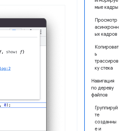
игнорируе
мые кадры
Просмотр
асинхронн
ых кадров
Копироват
ь
трассиров
ку стека
Навигация
по дереву
файлов
Группируй
те
созданны
е и