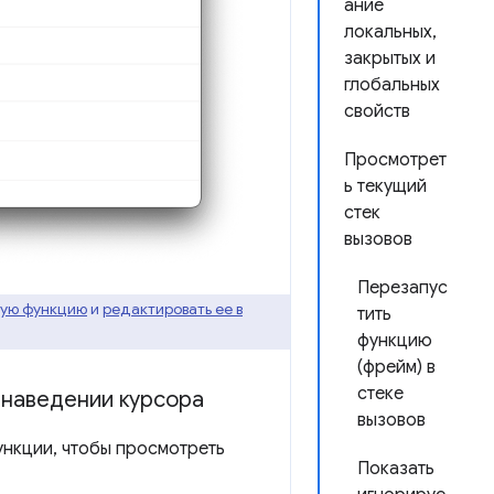
ание
локальных,
закрытых и
глобальных
свойств
Просмотрет
ь текущий
стек
вызовов
Перезапус
щую функцию
и
редактировать ее в
тить
функцию
(фрейм) в
стеке
 наведении курсора
вызовов
ункции, чтобы просмотреть
Показать