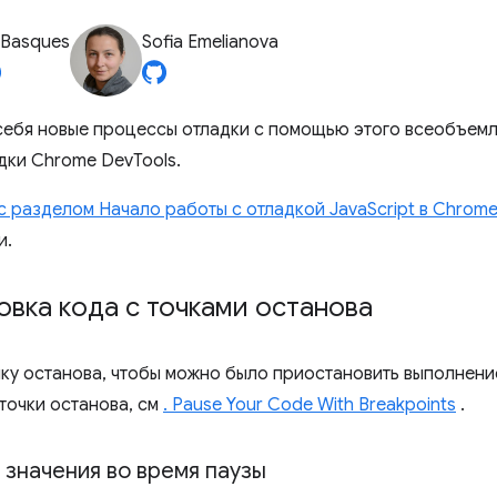
 Basques
Sofia Emelianova
себя новые процессы отладки с помощью этого всеобъем
дки Chrome DevTools.
с разделом Начало работы с отладкой JavaScript в Chrome
и.
вка кода с точками останова
чку останова, чтобы можно было приостановить выполнение
 точки останова, см
. Pause Your Code With Breakpoints
.
 значения во время паузы