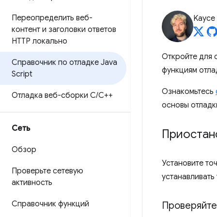
Переопределить веб-
Kayce
контент и заголовки ответов
HTTP локально
Откройте для 
Справочник по отладке Java
функциям отла
Script
Ознакомьтесь
Отладка веб-сборки C
/
C++
основы отладк
Сеть
Приостано
Обзор
Установите то
Проверьте сетевую
устанавливать
активность
Справочник функций
Проверяйте