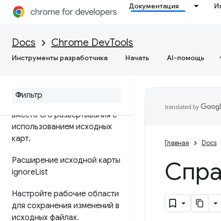
Документация
И
Отладка JavaScript
Приостановите свой код с
Docs
Chrome DevTools
помощью точек останова
Инструменты разработчика
Начать
AI-помощь
Запуск фрагментов Java
Script
Отладка исходного кода
вместо его развертывания с
использованием исходных
карт
.
Главная
Docs
Расширение исходной карты
Спра
ignore
List
Настройте рабочие области
для сохранения изменений в
исходных файлах
.