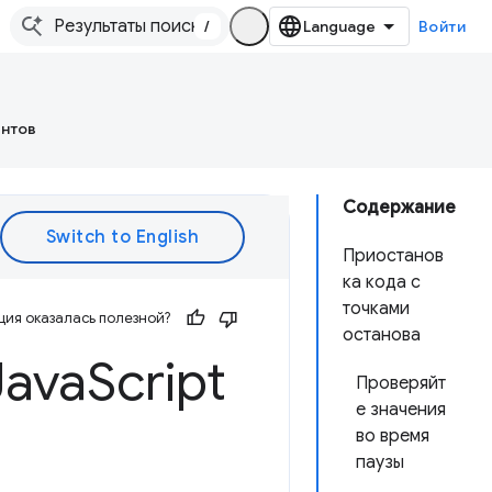
/
Войти
ентов
Содержание
Приостанов
ка кода с
точками
ия оказалась полезной?
останова
Java
Script
Проверяйт
е значения
во время
паузы