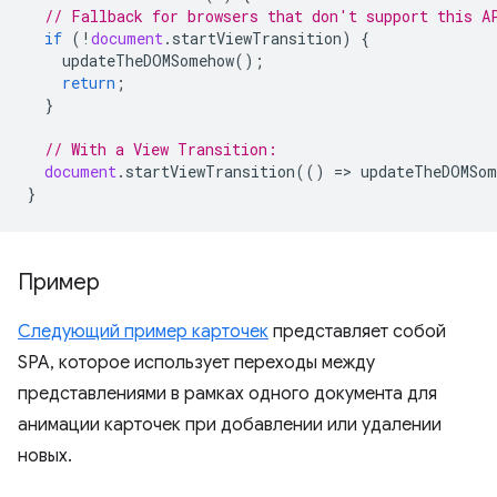
// Fallback for browsers that don't support this A
if
(
!
document
.
startViewTransition
)
{
updateTheDOMSomehow
();
return
;
}
// With a View Transition:
document
.
startViewTransition
(()
=
>
updateTheDOMSom
}
Пример
Следующий пример карточек
представляет собой
SPA, которое использует переходы между
представлениями в рамках одного документа для
анимации карточек при добавлении или удалении
новых.