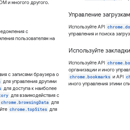
OM и многого другого.
Управление загрузка
Используйте API
chrome.d
ведомления с
управления и поиска загруз
мления пользователям на
Используйте закладки
Используйте API
chrome.b
организации и иного управл
вия с записями браузера о
chrome.bookmarks
и API
c
a
для управления другими
иного управления этими сп
s
для доступа к наиболее
tory
для взаимодействия с
chrome.browsingData
для
уйте
chrome.topSites
для