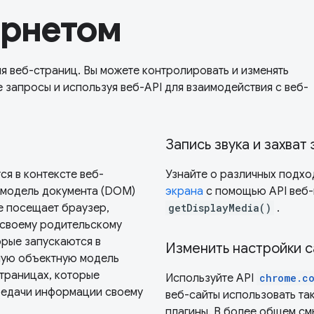
ернетом
 веб-страниц. Вы можете контролировать и изменять
 запросы и используя веб-API для взаимодействия с веб-
Запись звука и захват
я в контексте веб-
Узнайте о различных подхо
 модель документа (DOM)
экрана
с помощью API веб-
е посещает браузер,
getDisplayMedia()
.
 своему родительскому
орые запускаются в
Изменить настройки с
ную объектную модель
страницах, которые
Используйте API
chrome.co
ередачи информации своему
веб-сайты использовать так
плагины. В более общем см