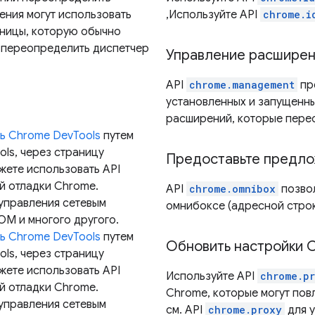
ения могут использовать
,Используйте API
chrome.i
ницы, которую обычно
 переопределить диспетчер
Управление расшире
API
chrome.management
пр
установленных и запущенн
расширений, которые пере
ь Chrome DevTools
путем
ols, через страницу
Предоставьте предл
жете использовать API
й отладки Chrome.
API
chrome.omnibox
позвол
 управления сетевым
омнибоксе (адресной строк
OM и многого другого.
ь Chrome DevTools
путем
Обновить настройки 
ols, через страницу
жете использовать API
Используйте API
chrome.p
й отладки Chrome.
Chrome, которые могут пов
 управления сетевым
см. API
chrome.proxy
для 