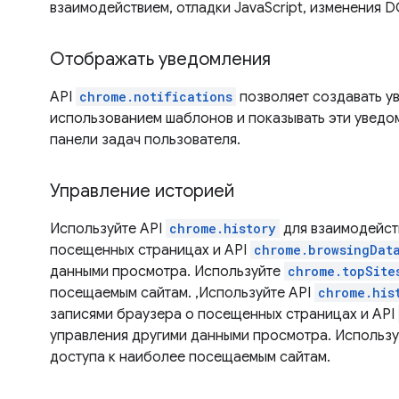
взаимодействием, отладки JavaScript, изменения D
Отображать уведомления
API
chrome.notifications
позволяет создавать у
использованием шаблонов и показывать эти уведо
панели задач пользователя.
Управление историей
Используйте API
chrome.history
для взаимодейст
посещенных страницах и API
chrome.browsingDat
данными просмотра. Используйте
chrome.topSite
посещаемым сайтам. ,Используйте API
chrome.his
записями браузера о посещенных страницах и API
управления другими данными просмотра. Использ
доступа к наиболее посещаемым сайтам.