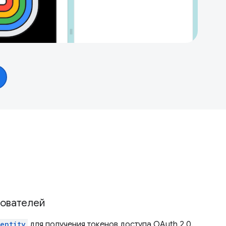
зователей
entity
для получения токенов доступа OAuth 2.0.