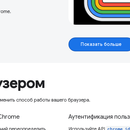
rome.
Показать больше
узером
менить способ работы вашего браузера.
 Chrome
Аутентификация поль
ний переопределить
Используйте API
chrome.id