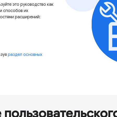
зуйте это руководство как
и способов их
ностями расширений:
ьзуя
раздел основных
 пользовательског