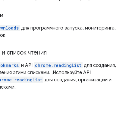
ми
ownloads
для программного запуска, мониторинга,
ок.
 и список чтения
ookmarks
и API
chrome.readingList
для создания,
ения этими списками. ,Используйте API
hrome.readingList
для создания, организации и
исками.