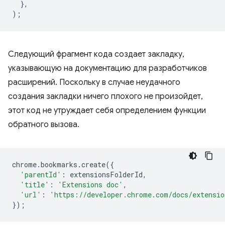
},
);
Следующий фрагмент кода создает закладку,
указывающую на документацию для разработчиков
расширений. Поскольку в случае неудачного
создания закладки ничего плохого не произойдет,
этот код не утруждает себя определением функции
обратного вызова.
chrome
.
bookmarks
.
create
({
'parentId'
:
extensionsFolderId
,
'title'
:
'Extensions doc'
,
'url'
:
'https://developer.chrome.com/docs/extensio
});