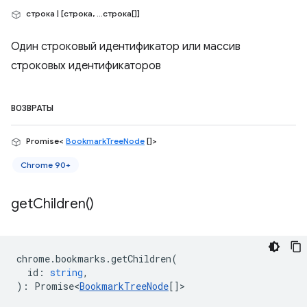
строка | [строка, ...строка[]]
Один строковый идентификатор или массив
строковых идентификаторов
ВОЗВРАТЫ
Promise<
BookmarkTreeNode
[]>
Chrome 90+
get
Children(
)
chrome
.
bookmarks
.
getChildren
(
id
:
string
,
)
:
Promise<
BookmarkTreeNode
[]
>