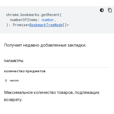
chrome
.
bookmarks
.
getRecent
(
numberOfItems
:
number
,
)
:
Promise<
BookmarkTreeNode
[]
>
Получает недавно добавленные закладки.
ПАРАМЕТРЫ
количество предметов
число
Максимальное количество товаров, подлежащих
возврату.