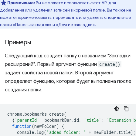
Примечание:
Вы не можете использовать этот API для
добавления или удаления записей в корневой папке. Вы также не
можете переименовывать, перемещать или удалять специальные
папки «Панель закладок» и «Другие закладки».
Примеры
Следующий код создает папку с названием "Закладки
расширений". Первый аргумент функции
create()
задает свойства новой папки. Второй аргумент
определяет функцию, которая будет выполнена после
создания папки.
chrome
.
bookmarks
.
create
(
{
'parentId'
:
bookmarkBar
.
id
,
'title'
:
'Extension 
function
(
newFolder
)
{
console
.
log
(
"added folder: "
+
newFolder
.
title
);