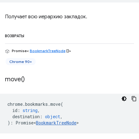
Получает всю иерархию закладок.
ВОЗВРАТЫ
Promise<
BookmarkTreeNode
[]>
Chrome 90+
move(
)
chrome
.
bookmarks
.
move
(
id
:
string
,
destination
:
object
,
)
:
Promise<
BookmarkTreeNode
>