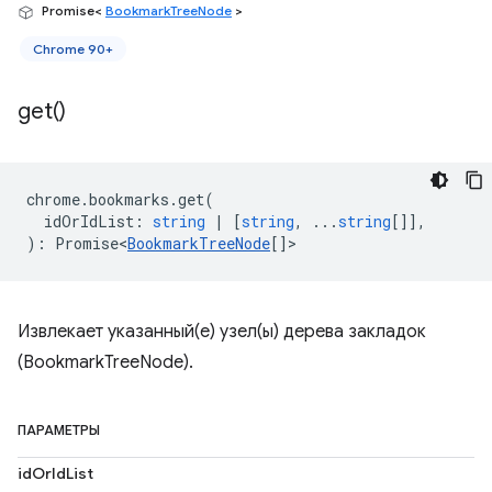
Promise<
BookmarkTreeNode
>
Chrome 90+
get(
)
chrome
.
bookmarks
.
get
(
idOrIdList
:
string
|
[
string
, ...
string
[]],
)
:
Promise<
BookmarkTreeNode
[]
>
Извлекает указанный(е) узел(ы) дерева закладок
(BookmarkTreeNode).
ПАРАМЕТРЫ
idOrIdList