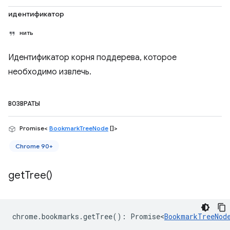
идентификатор
нить
Идентификатор корня поддерева, которое
необходимо извлечь.
ВОЗВРАТЫ
Promise<
BookmarkTreeNode
[]>
Chrome 90+
get
Tree(
)
chrome
.
bookmarks
.
getTree
()
:
Promise<
BookmarkTreeNod