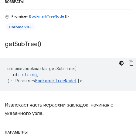
ВОЗВРАТЫ
Promise<
BookmarkTreeNode
[]>
Chrome 90+
get
Sub
Tree(
)
chrome
.
bookmarks
.
getSubTree
(
id
:
string
,
)
:
Promise<
BookmarkTreeNode
[]
>
Извлекает часть иерархии закладок, начиная с
указанного узла.
ПАРАМЕТРЫ