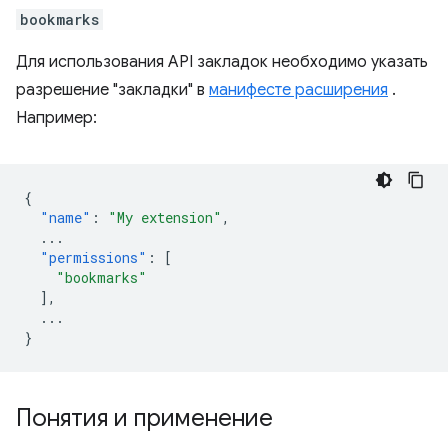
bookmarks
Для использования API закладок необходимо указать
разрешение "закладки" в
манифесте расширения
.
Например:
{
"name"
:
"My extension"
,
...
"permissions"
:
[
"bookmarks"
],
...
}
Понятия и применение