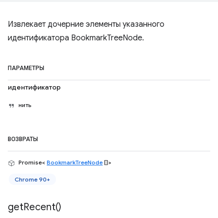
Извлекает дочерние элементы указанного
идентификатора BookmarkTreeNode.
ПАРАМЕТРЫ
идентификатор
нить
ВОЗВРАТЫ
Promise<
BookmarkTreeNode
[]>
Chrome 90+
get
Recent(
)