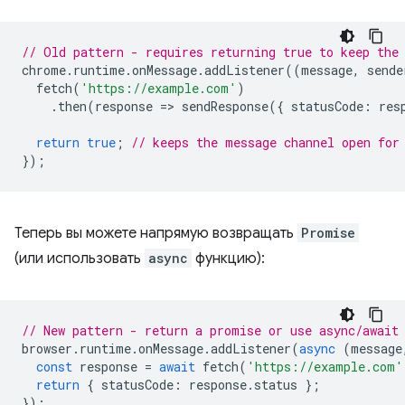
// Old pattern - requires returning true to keep the
chrome
.
runtime
.
onMessage
.
addListener
((
message
,
sende
fetch
(
'https://example.com'
)
.
then
(
response
=
>
sendResponse
({
statusCode
:
res
return
true
;
// keeps the message channel open for
});
Теперь вы можете напрямую возвращать
Promise
(или использовать
async
функцию):
// New pattern - return a promise or use async/await
browser
.
runtime
.
onMessage
.
addListener
(
async
(
message
const
response
=
await
fetch
(
'https://example.com'
return
{
statusCode
:
response
.
status
};
});