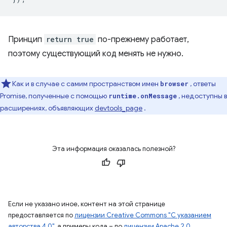
Принцип
return true
по-прежнему работает,
поэтому существующий код менять не нужно.
Как и в случае с самим пространством имен
, ответы
browser
Promise, полученные с помощью
, недоступны в
runtime.onMessage
расширениях, объявляющих
devtools_page
.
Эта информация оказалась полезной?
Если не указано иное, контент на этой странице
предоставляется по
лицензии Creative Commons "С указанием
авторства 4.0"
, а примеры кода – по
лицензии Apache 2.0
.