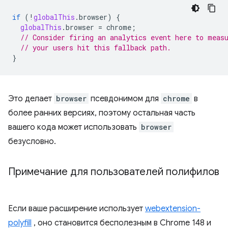
if
(
!
globalThis
.
browser
)
{
globalThis
.
browser
=
chrome
;
// Consider firing an analytics event here to meas
// your users hit this fallback path.
}
Это делает
browser
псевдонимом для
chrome
в
более ранних версиях, поэтому остальная часть
вашего кода может использовать
browser
безусловно.
Примечание для пользователей полифилов
Если ваше расширение использует
webextension-
polyfill
, оно становится бесполезным в Chrome 148 и