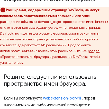
Расширения, содержащие страницу DevTools, не могут
использовать пространство имен
.
Если ваше
browser
расширение объявляет
devtools_page
, пространство имен
browser
отключается для
всего расширения
— не только для страницы
DevTools, но и для вашего сервис-воркера, скриптов контента,
всплывающего окна, страницы параметров и любого другого
контекста, где работают API расширений. Продолжайте
использовать
во всех этих расширениях. См.
раздел
chrome.*
«Пространство имен браузера и расширения DevTools»,
чтобы
узнать, почему.
Решите
,
следует ли использовать
пространство имен браузера
.
Если вы используете
webextension-polyfill
, перед
внесением каких-либо изменений перейдите к