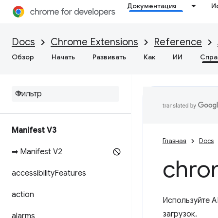
Документация
И
Docs
Chrome Extensions
Reference
Обзор
Начать
Развивать
Как
ИИ
Спра
Manifest V3
Главная
Docs
➡ Manifest V2
chro
accessibility
Features
action
Используйте A
загрузок.
alarms