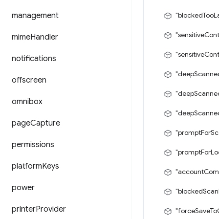
management
"blockedTooL
"sensitiveCon
mime
Handler
"sensitiveCon
notifications
"deepScanned
offscreen
"deepScanne
omnibox
"deepScanne
page
Capture
"promptForSc
permissions
"promptForLo
platform
Keys
"accountCom
power
"blockedScan
printer
Provider
"forceSaveTo