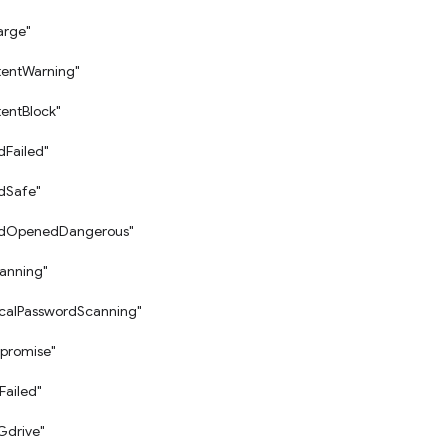
arge"
tentWarning"
tentBlock"
Failed"
dSafe"
dOpenedDangerous"
anning"
calPasswordScanning"
promise"
Failed"
Gdrive"