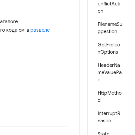
onflictActi
on
каталоге
FilenameSu
го кода см. в
разделе
ggestion
GetFileIco
nOptions
HeaderNa
meValuePa
ir
HttpMetho
d
InterruptR
eason
State