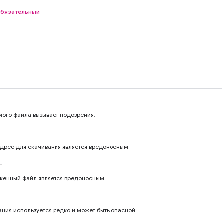
обязательный
мого файла вызывает подозрения.
адрес для скачивания является вредоносным.
"
уженный файл является вредоносным.
»
ния используется редко и может быть опасной.