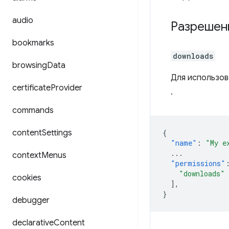
audio
Разрешен
bookmarks
downloads
browsing
Data
Для использов
certificate
Provider
.
commands
content
Settings
{
"name"
:
"My e
...
context
Menus
"permissions"
"downloads"
cookies
],
}
debugger
declarative
Content