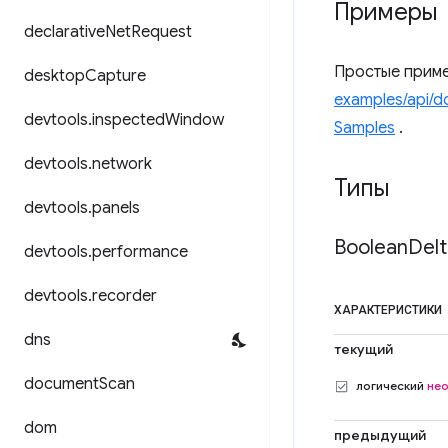
Примеры
declarative
Net
Request
Простые приме
desktop
Capture
examples/api/
devtools
.
inspected
Window
Samples
.
devtools
.
network
Типы
devtools
.
panels
Boolean
Delt
devtools
.
performance
devtools
.
recorder
ХАРАКТЕРИСТИКИ
dns
текущий
document
Scan
логический
не
dom
предыдущий