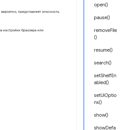
open()
 вероятно, представляет опасность.
pause()
removeFile
в настройки браузера или
()
resume()
search()
setShelfEn
abled()
setUiOptio
ns()
show()
showDefa