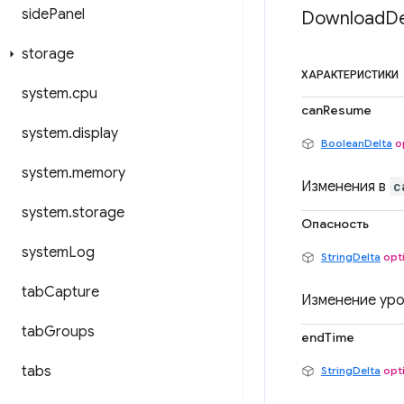
side
Panel
Download
De
storage
ХАРАКТЕРИСТИКИ
system
.
cpu
canResume
system
.
display
BooleanDelta
o
system
.
memory
Изменения в
c
system
.
storage
Опасность
system
Log
StringDelta
opt
tab
Capture
Изменение ур
tab
Groups
endTime
tabs
StringDelta
opt