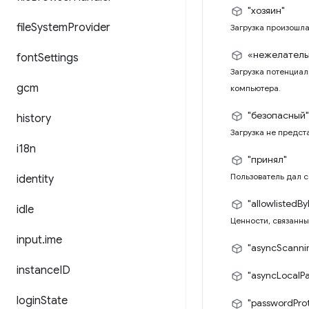
"хозяин"
file
System
Provider
Загрузка произошла
«нежелатель
font
Settings
Загрузка потенциал
gcm
компьютера.
"безопасный"
history
Загрузка не предст
i18n
"принял"
Пользователь дал с
identity
"allowlistedBy
idle
Ценности, связанны
input
.
ime
"asyncScanni
instance
ID
"asyncLocalP
login
State
"passwordPro