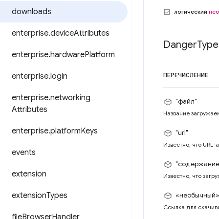
downloads
логический
не
enterprise
.
device
Attributes
Danger
Type
enterprise
.
hardware
Platform
enterprise
.
login
ПЕРЕЧИСЛЕНИЕ
enterprise
.
networking
"файл"
Attributes
Название загружае
enterprise
.
platform
Keys
"url"
Известно, что URL-
events
"содержание
extension
Известно, что загр
extension
Types
«необычный
Ссылка для скачива
file
Browser
Handler