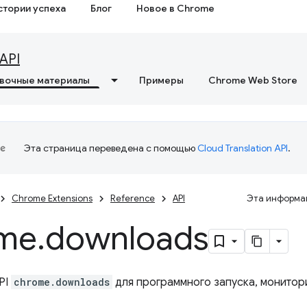
стории успеха
Блог
Новое в Chrome
API
вочные материалы
Примеры
Chrome Web Store
Эта страница переведена с помощью
Cloud Translation API
.
Chrome Extensions
Reference
API
Эта информац
me
.
downloads
PI
chrome.downloads
для программного запуска, монитори