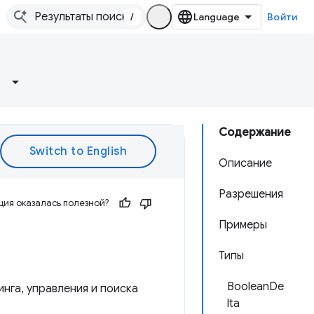
/
Войти
Содержание
Описание
Разрешения
ия оказалась полезной?
Примеры
Типы
BooleanDe
нга, управления и поиска
lta