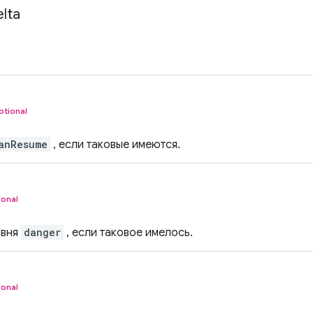
lta
ptional
anResume
, если таковые имеются.
ional
овня
danger
, если таковое имелось.
ional