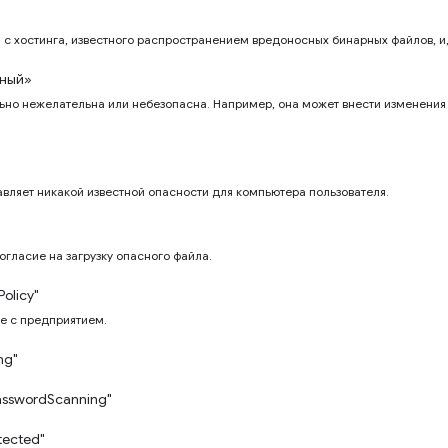
 с хостинга, известного распространением вредоносных бинарных файлов, и,
ный»
ьно нежелательна или небезопасна. Например, она может внести изменения 
авляет никакой известной опасности для компьютера пользователя.
огласие на загрузку опасного файла.
Policy"
е с предприятием.
ng"
asswordScanning"
tected"