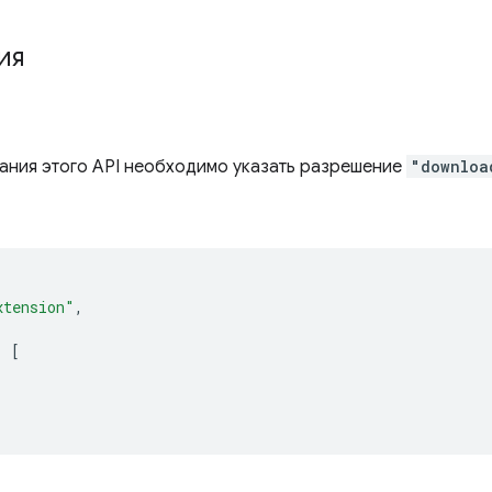
ия
ания этого API необходимо указать разрешение
"downloa
xtension"
,
:
[