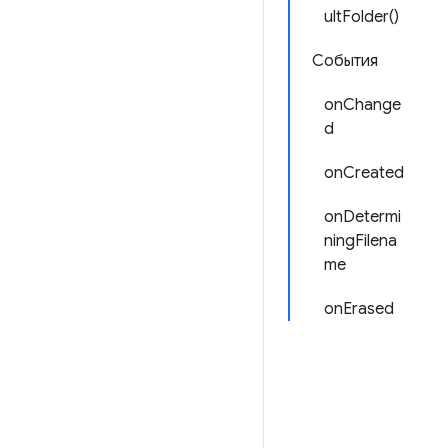
ultFolder()
События
onChange
d
onCreated
onDetermi
ningFilena
me
onErased