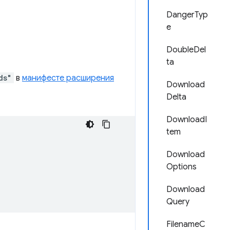
DangerTyp
e
DoubleDel
ta
ds"
в
манифесте расширения
Download
Delta
DownloadI
tem
Download
Options
Download
Query
FilenameC