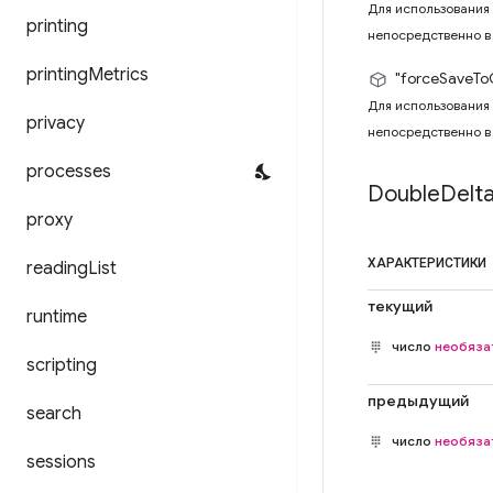
Для использования 
printing
непосредственно в
printing
Metrics
"forceSaveTo
Для использования 
privacy
непосредственно в 
processes
Double
Delt
proxy
ХАРАКТЕРИСТИКИ
reading
List
текущий
runtime
число
необяза
scripting
предыдущий
search
число
необяза
sessions