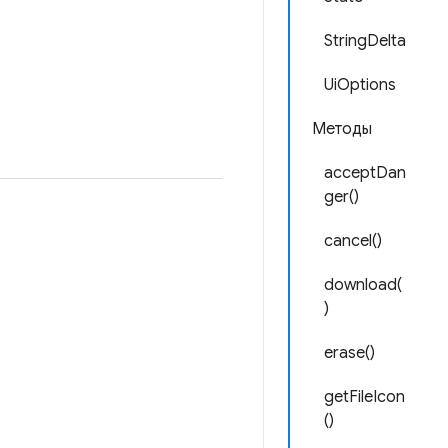
StringDelta
UiOptions
Методы
acceptDan
ger()
cancel()
download(
)
erase()
getFileIcon
()