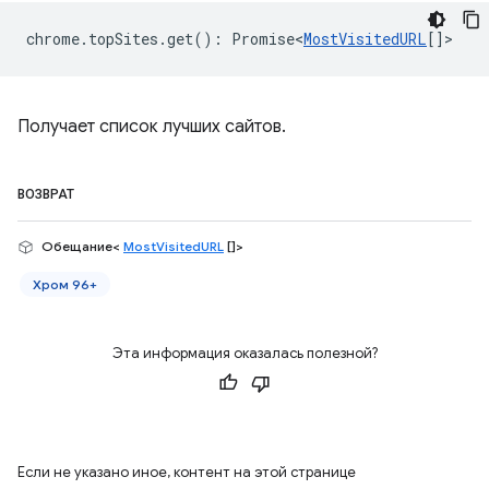
chrome
.
topSites
.
get
()
:
Promise<
MostVisitedURL
[]
>
Получает список лучших сайтов.
ВОЗВРАТ
Обещание<
MostVisitedURL
[]>
Хром 96+
Эта информация оказалась полезной?
Если не указано иное, контент на этой странице