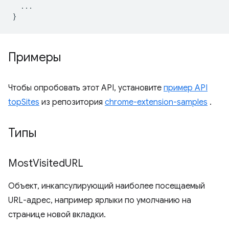
...
}
Примеры
Чтобы опробовать этот API, установите
пример API
topSites
из репозитория
chrome-extension-samples
.
Типы
Most
Visited
URL
Объект, инкапсулирующий наиболее посещаемый
URL-адрес, например ярлыки по умолчанию на
странице новой вкладки.