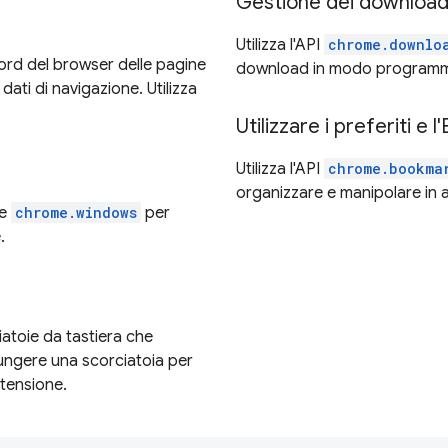
Gestione dei downloa
Utilizza l'API
chrome.downlo
cord del browser delle pagine
download in modo programm
 dati di navigazione. Utilizza
Utilizzare i preferiti e l
Utilizza l'API
chrome.bookma
organizzare e manipolare in a
e
chrome.windows
per
.
atoie da tastiera che
iungere una scorciatoia per
stensione.