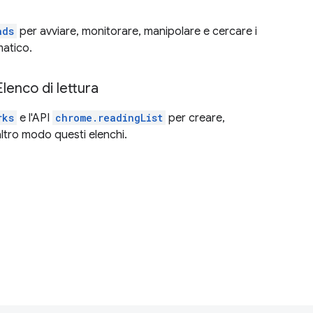
d
ads
per avviare, monitorare, manipolare e cercare i
atico.
'Elenco di lettura
rks
e l'API
chrome.readingList
per creare,
ltro modo questi elenchi.