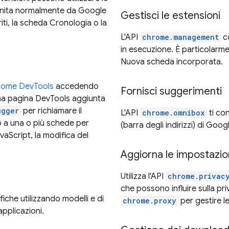
rnita normalmente da Google
Gestisci le estensioni
ti, la scheda Cronologia o la
L'API
chrome.management
co
in esecuzione. È particolarme
Nuova scheda incorporata.
hrome DevTools
accedendo
Fornisci suggerimenti
 una pagina DevTools aggiunta
ugger
per richiamare il
L'API
chrome.omnibox
ti co
 a una o più schede per
(barra degli indirizzi) di Goo
avaScript, la modifica del
Aggiorna le impostazio
Utilizza l'API
chrome.privac
che possono influire sulla pr
iche utilizzando modelli e di
chrome.proxy
per gestire l
applicazioni.