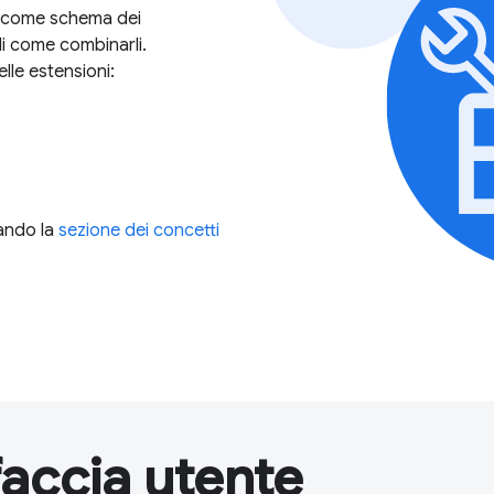
da come schema dei
di come combinarli.
elle estensioni:
zando la
sezione dei concetti
faccia utente