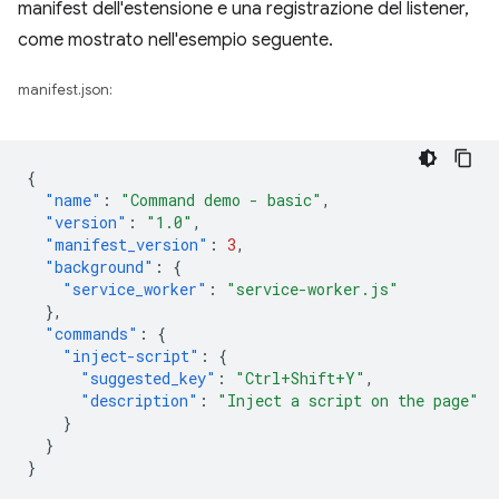
manifest dell'estensione e una registrazione del listener,
come mostrato nell'esempio seguente.
manifest.json:
{
"name"
:
"Command demo - basic"
,
"version"
:
"1.0"
,
"manifest_version"
:
3
,
"background"
:
{
"service_worker"
:
"service-worker.js"
},
"commands"
:
{
"inject-script"
:
{
"suggested_key"
:
"Ctrl+Shift+Y"
,
"description"
:
"Inject a script on the page"
}
}
}