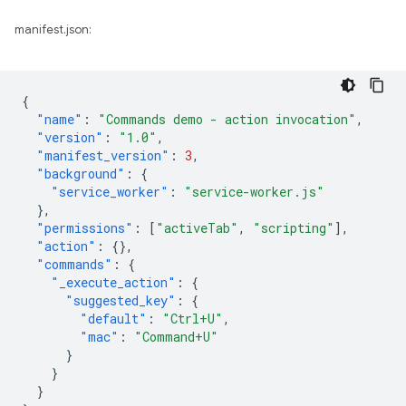
manifest.json:
{
"name"
:
"Commands demo - action invocation"
,
"version"
:
"1.0"
,
"manifest_version"
:
3
,
"background"
:
{
"service_worker"
:
"service-worker.js"
},
"permissions"
:
[
"activeTab"
,
"scripting"
],
"action"
:
{},
"commands"
:
{
"_execute_action"
:
{
"suggested_key"
:
{
"default"
:
"Ctrl+U"
,
"mac"
:
"Command+U"
}
}
}