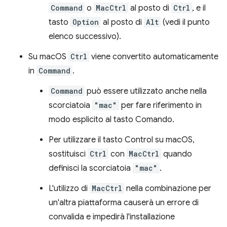
Command
o
MacCtrl
al posto di
Ctrl
, e il
tasto
Option
al posto di
Alt
(vedi il punto
elenco successivo).
Su macOS
Ctrl
viene convertito automaticamente
in
Command
.
Command
può essere utilizzato anche nella
scorciatoia
"mac"
per fare riferimento in
modo esplicito al tasto Comando.
Per utilizzare il tasto Control su macOS,
sostituisci
Ctrl
con
MacCtrl
quando
definisci la scorciatoia
"mac"
.
L'utilizzo di
MacCtrl
nella combinazione per
un'altra piattaforma causerà un errore di
convalida e impedirà l'installazione