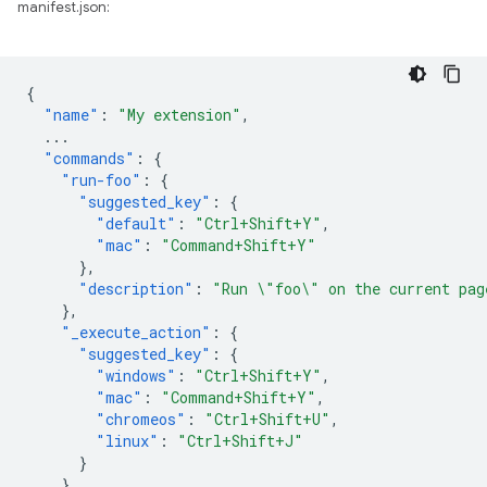
manifest.json:
{
"name"
:
"My extension"
,
...
"commands"
:
{
"run-foo"
:
{
"suggested_key"
:
{
"default"
:
"Ctrl+Shift+Y"
,
"mac"
:
"Command+Shift+Y"
},
"description"
:
"Run \"foo\" on the current pag
},
"_execute_action"
:
{
"suggested_key"
:
{
"windows"
:
"Ctrl+Shift+Y"
,
"mac"
:
"Command+Shift+Y"
,
"chromeos"
:
"Ctrl+Shift+U"
,
"linux"
:
"Ctrl+Shift+J"
}
}