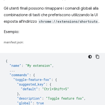
Gli utenti finali possono rimappare i comandi globali alla
combinazione di tasti che preferiscono utilizzando la UI
esposta all'indirizzo
chrome://extensions/shortcuts
.
Esempio:
manifest.json:
{
"name"
:
"My extension"
,
...
"commands"
:
{
"toggle-feature-foo"
:
{
"suggested_key"
:
{
"default"
:
"Ctrl+Shift+5"
},
"description"
:
"Toggle feature foo"
,
"global"
:
true