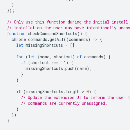
}
});
// Only use this function during the initial install
// installation the user may have intentionally unas
function
checkCommandShortcuts
()
{
chrome
.
commands
.
getAll
((
commands
)
=
>
{
let
missingShortcuts
=
[];
for
(
let
{
name
,
shortcut
}
of
commands
)
{
if
(
shortcut
===
''
)
{
missingShortcuts
.
push
(
name
);
}
}
if
(
missingShortcuts
.
length
 > 
0
)
{
// Update the extension UI to inform the user 
// commands are currently unassigned.
}
});
}