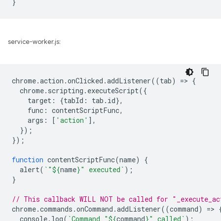
}
service-worker.js:
chrome
.
action
.
onClicked
.
addListener
((
tab
)
=
>
{
chrome
.
scripting
.
executeScript
({
target
:
{
tabId
:
tab
.
id
},
func
:
contentScriptFunc
,
args
:
[
'action'
],
});
});
function
contentScriptFunc
(
name
)
{
alert
(
`"
${
name
}
" executed`
);
}
// This callback WILL NOT be called for "_execute_ac
chrome
.
commands
.
onCommand
.
addListener
((
command
)
=
>
console
.
log
(
`Command "
${
command
}
" called`
);