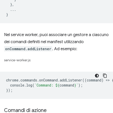
},
...
}
Nel service worker, puoi associare un gestore a ciascuno
dei comandi definiti nel manifest utilizzando
onCommand.addListener
. Ad esempio:
service-worker.js:
chrome
.
commands
.
onCommand
.
addListener
((
command
)
=
>
console
.
log
(
`Command: 
${
command
}
`
);
});
Comandi di azione