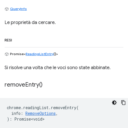
QueryInfo
Le proprietà da cercare.
RESI
Promise<
ReadingListEntry
[]>
Si risolve una volta che le voci sono state abbinate.
remove
Entry(
)
chrome
.
readingList
.
removeEntry
(
info
:
RemoveOptions
,
)
:
Promise<void>