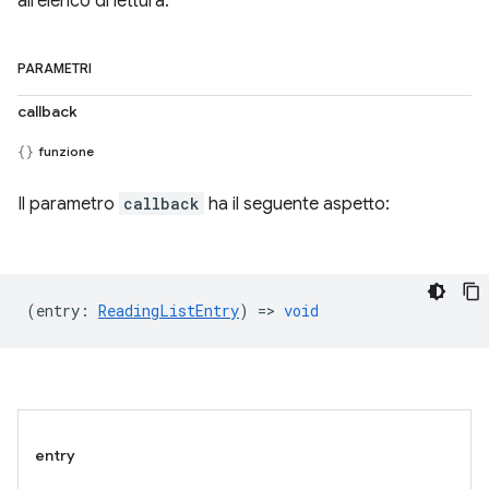
all'elenco di lettura.
PARAMETRI
callback
funzione
Il parametro
callback
ha il seguente aspetto:
(
entry
:
ReadingListEntry
) =>
void
entry