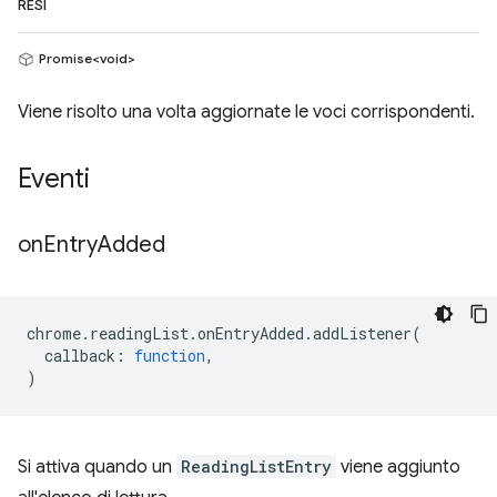
RESI
Promise<void>
Viene risolto una volta aggiornate le voci corrispondenti.
Eventi
on
Entry
Added
chrome
.
readingList
.
onEntryAdded
.
addListener
(
callback
:
function
,
)
Si attiva quando un
ReadingListEntry
viene aggiunto