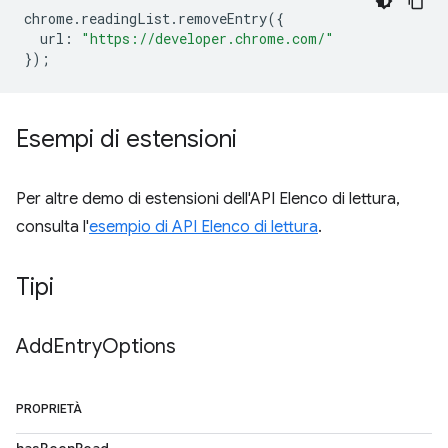
chrome
.
readingList
.
removeEntry
({
url
:
"https://developer.chrome.com/"
});
Esempi di estensioni
Per altre demo di estensioni dell'API Elenco di lettura,
consulta l'
esempio di API Elenco di lettura
.
Tipi
Add
Entry
Options
PROPRIETÀ
hasBeenRead