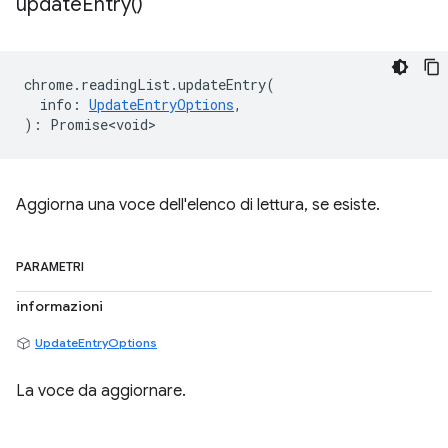
update
Entry(
)
chrome
.
readingList
.
updateEntry
(
info
:
UpdateEntryOptions
,
)
:
Promise<void>
Aggiorna una voce dell'elenco di lettura, se esiste.
PARAMETRI
informazioni
UpdateEntryOptions
La voce da aggiornare.