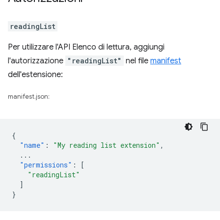
readingList
Per utilizzare l'API Elenco di lettura, aggiungi
l'autorizzazione
"readingList"
nel file
manifest
dell'estensione:
manifest.json:
{
"name"
:
"My reading list extension"
,
...
"permissions"
:
[
"readingList"
]
}