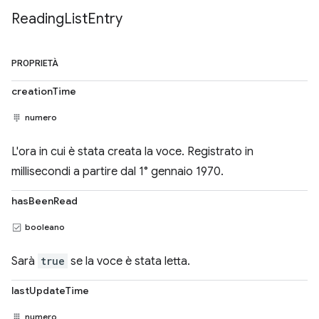
Reading
List
Entry
PROPRIETÀ
creationTime
numero
L'ora in cui è stata creata la voce. Registrato in
millisecondi a partire dal 1° gennaio 1970.
hasBeenRead
booleano
Sarà
true
se la voce è stata letta.
lastUpdateTime
numero