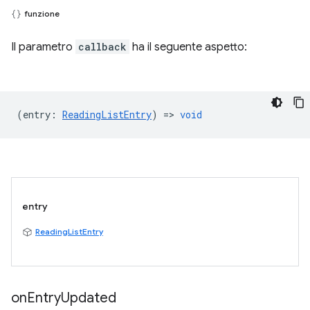
funzione
Il parametro
callback
ha il seguente aspetto:
(
entry
:
ReadingListEntry
) =>
void
entry
ReadingListEntry
on
Entry
Updated