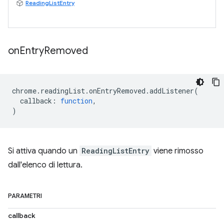
ReadingListEntry
on
Entry
Removed
chrome
.
readingList
.
onEntryRemoved
.
addListener
(
callback
:
function
,
)
Si attiva quando un
ReadingListEntry
viene rimosso
dall'elenco di lettura.
PARAMETRI
callback