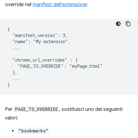
override nel
manifest dell'estensione
:
{

  "manifest_version": 3,

  "name": "My extension",

  ...

  "chrome_url_overrides" : {

    "PAGE_TO_OVERRIDE": "myPage.html"

  },

  ...

Per
PAGE_TO_OVERRIDE
, sostituisci uno dei seguenti
valori:
"bookmarks"