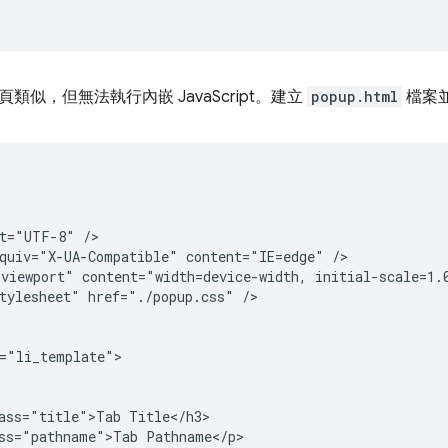
類似，但無法執行內嵌 JavaScript。建立
popup.html
檔案


t="UTF-8" />

quiv="X-UA-Compatible" content="IE=edge" />

viewport" content="width=device-width, initial-scale=1.0
tylesheet" href="./popup.css" />

="li_template">

ass="title">Tab Title</h3>

ss="pathname">Tab Pathname</p>
