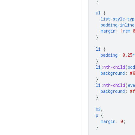
}
ul
{
list-style-typ
padding-inline
margin
:
1
rem
}
li
{
padding
:
0.25
r
}
li
:
nth-child
(
odd
background
:
#8
}
li
:
nth-child
(
eve
background
:
#f
}
h3
,
p
{
margin
:
0
;
}