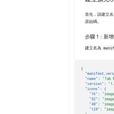
首先，請建立
原始碼。
步驟 1：新
建立名為
mani
{
"manifest_ver
"name"
:
"Tab 
"version"
:
"1
"icons"
:
{
"16"
:
"imag
"32"
:
"imag
"48"
:
"imag
"128"
:
"ima