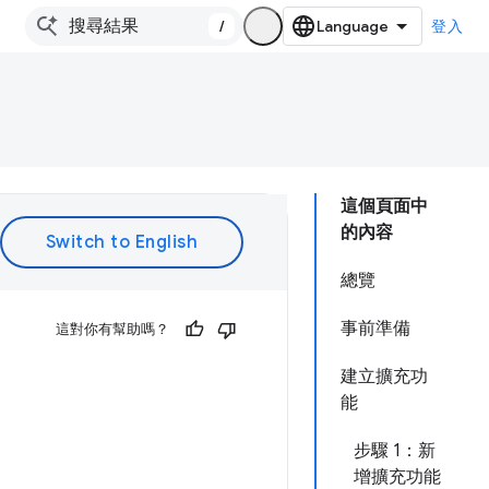
/
登入
這個頁面中
的內容
總覽
事前準備
這對你有幫助嗎？
建立擴充功
能
步驟 1：新
增擴充功能