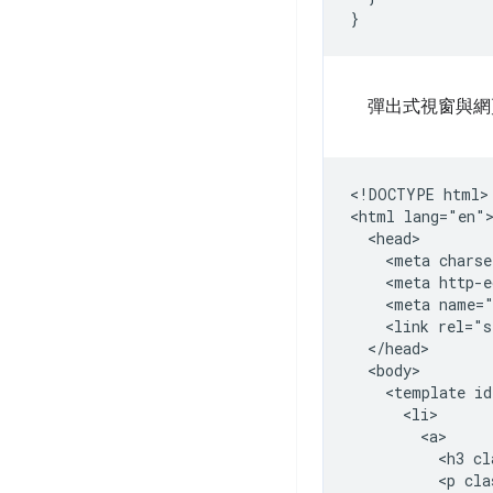
}
彈出式視窗與網頁
<!DOCTYPE html>

<html lang="en">
  <head>

    <meta charse
    <meta http-e
    <meta name="
    <link rel="s
  </head>

  <body>

    <template id
      <li>

        <a>

          <h3 cl
          <p cla