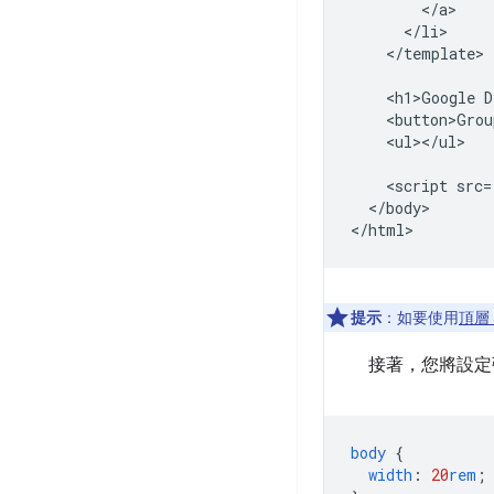
        </a>

      </li>

    </template>

    <h1>Google D
    <button>Grou
    <ul></ul>

    <script src=
  </body>

提示
：如要使用
頂層 
接著，您將設定
body
{
width
:
20
rem
;