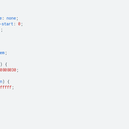
e
:
none
;
-start
:
0
;
0
;
em
;
)
{
08080
30
;
n
)
{
fffff
;