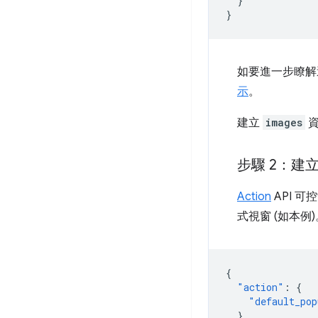
}
}
如要進一步瞭解
示
。
建立
images
資
步驟 2：建
Action
API 
式視窗 (如本例
{
"action"
:
{
"default_pop
}