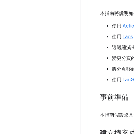
本指南將說明如
使用
Acti
使用
Tabs
透過縮減
變更分頁
將分頁移
使用
TabG
事前準備
本指南假設您具
建立擴充