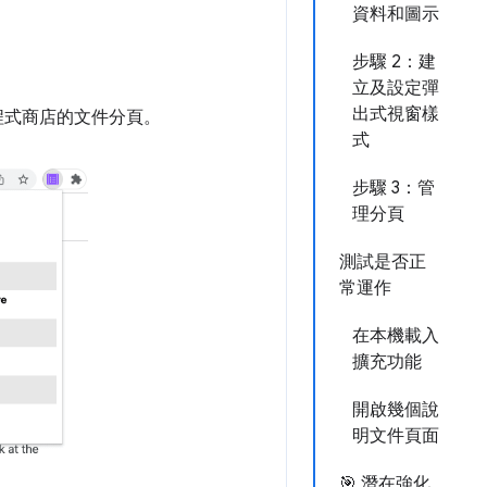
資料和圖示
步驟 2：建
立及設定彈
出式視窗樣
用程式商店的文件分頁。
式
步驟 3：管
理分頁
測試是否正
常運作
在本機載入
擴充功能
開啟幾個說
明文件頁面
🎯 潛在強化