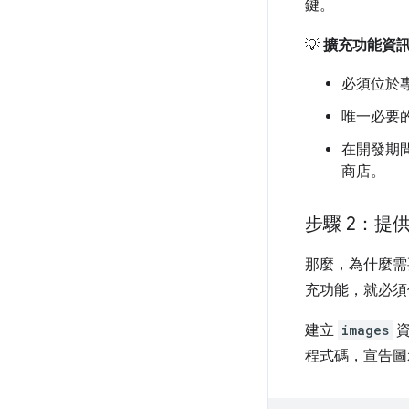
鍵。
💡
擴充功能資
必須位於
唯一必要
在開發期間
商店。
步驟 2：提
那麼，為什麼需
充功能，就必須
建立
images
資
程式碼，宣告圖