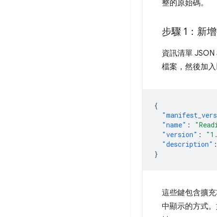
整的原始碼。
步驟 1：新
資訊清單 JS
檔案，然後加入
{
"manifest_ver
"name"
:
"Read
"version"
:
"1
"description"
}
這些鍵包含擴充
中顯示的方式。