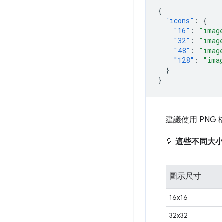
{
"icons"
:
{
"16"
:
"imag
"32"
:
"imag
"48"
:
"imag
"128"
:
"ima
}
}
建議使用 PNG
💡
這些不同大
圖示尺寸
16x16
32x32