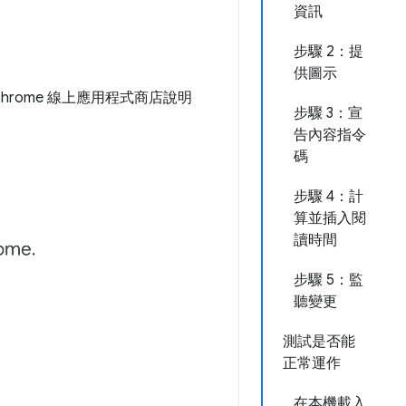
資訊
步驟 2：提
供圖示
hrome 線上應用程式商店說明
步驟 3：宣
告內容指令
碼
步驟 4：計
算並插入閱
讀時間
步驟 5：監
聽變更
測試是否能
正常運作
在本機載入