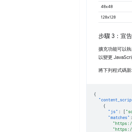
48x48
128x128
步驟 3：宣
擴充功能可以執
以變更 Java
將下列程式碼
{
"content_scrip
{
"js"
:
[
"s
"matches"
"https:/
"https:/