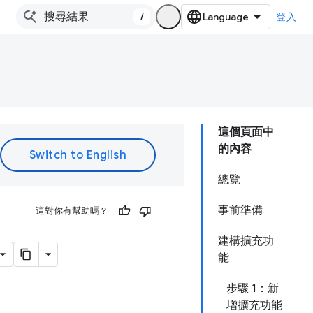
/
登入
這個頁面中
的內容
總覽
事前準備
這對你有幫助嗎？
建構擴充功
能
步驟 1：新
增擴充功能