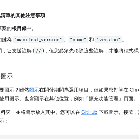
訊清單的其他注意事項
專案的
根目錄
中。
的鍵為
"manifest_version"
、
"name"
和
"version"
。
，它支援註解 (
//
)，但您必須先移除這些註解，才能將程式碼上傳
供圖示
要圖示？雖然
圖示
在開發期間為選用項目，但如果您打算在 Chr
使用圖示。也會顯示在其他位置，例如「擴充功能管理」頁面。
料夾，並將圖示放入其中。您可以在
GitHub
下載圖示。接著，
示：