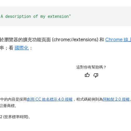
"A description of my extension"
器的擴充功能頁面 (chrome://extensions) 和
Chrome
字串；看
國際化
：
這對你有幫助嗎？
面中的內容是採用
創用 CC 姓名標示 4.0 授權
，程式碼範例則為
阿帕契 2.0 授權
業的註冊商標。
12 (世界標準時間)。