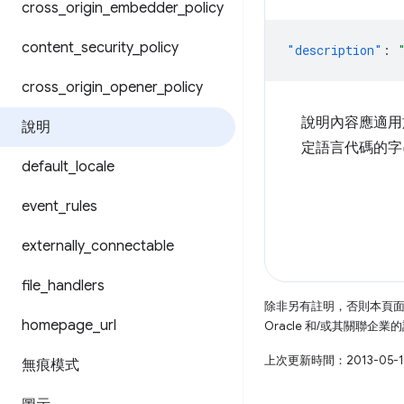
cross
_
origin
_
embedder
_
policy
content
_
security
_
policy
"description"
:
cross
_
origin
_
opener
_
policy
說明內容應適用於瀏覽
說明
定語言代碼的
default
_
locale
event
_
rules
externally
_
connectable
file
_
handlers
除非另有註明，否則本頁
homepage
_
url
Oracle 和/或其關聯企
上次更新時間：2013-05-
無痕模式