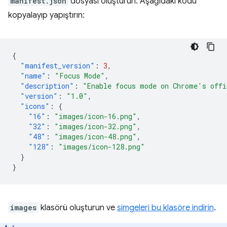
manifest.json
dosyası oluşturun. Aşağıdaki kodu
kopyalayıp yapıştırın:
{
"manifest_version"
:
3
,
"name"
:
"Focus Mode"
,
"description"
:
"Enable focus mode on Chrome's offi
"version"
:
"1.0"
,
"icons"
:
{
"16"
:
"images/icon-16.png"
,
"32"
:
"images/icon-32.png"
,
"48"
:
"images/icon-48.png"
,
"128"
:
"images/icon-128.png"
}
}
images
klasörü oluşturun ve
simgeleri bu klasöre indirin
.