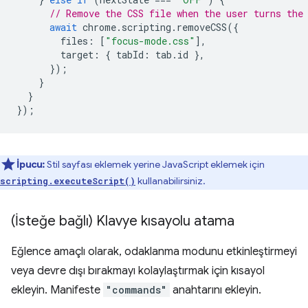
// Remove the CSS file when the user turns the
await
chrome
.
scripting
.
removeCSS
({
files
:
[
"focus-mode.css"
],
target
:
{
tabId
:
tab
.
id
},
});
}
}
});
İpucu:
Stil sayfası eklemek yerine JavaScript eklemek için
kullanabilirsiniz.
scripting.executeScript()
(İsteğe bağlı) Klavye kısayolu atama
Eğlence amaçlı olarak, odaklanma modunu etkinleştirmeyi
veya devre dışı bırakmayı kolaylaştırmak için kısayol
ekleyin. Manifeste
"commands"
anahtarını ekleyin.