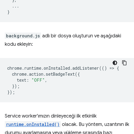
...
}
background.js
adlı bir dosya oluşturun ve aşağıdaki
kodu ekleyin:
chrome
.
runtime
.
onInstalled
.
addListener
(()
=
>
{
chrome
.
action
.
setBadgeText
({
text
:
"OFF"
,
});
});
Service worker'ımızın dinleyeceği ilk etkinlik
runtime.onInstalled()
olacak. Bu yöntem, uzantının ilk
durumu ayarlamasına veya yükleme sırasında bazı