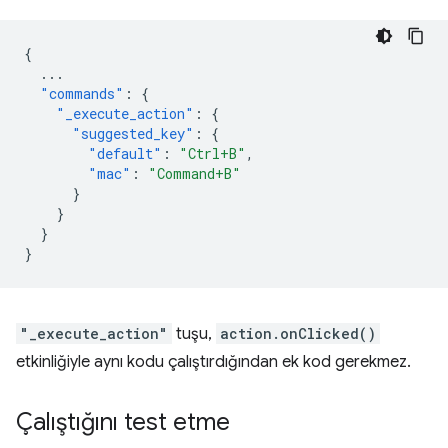
{
...
"commands"
:
{
"_execute_action"
:
{
"suggested_key"
:
{
"default"
:
"Ctrl+B"
,
"mac"
:
"Command+B"
}
}
}
}
"_execute_action"
tuşu,
action.onClicked()
etkinliğiyle aynı kodu çalıştırdığından ek kod gerekmez.
Çalıştığını test etme