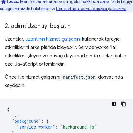
İpucu:
Manifest anahtarları ve simgeler hakkında daha fazla bilgiyi
şu eğitimimizde bulabilirsiniz:
Her sayfada komut dosyası çalıştırma
.
2
.
adım: Uzantıyı başlatın
Uzantılar,
uzantının hizmet çalışanını
kullanarak tarayıcı
etkinliklerini arka planda izleyebilir. Service worker'lar,
etkinlikleri işleyen ve ihtiyaç duyulmadığında sonlandırılan
özel JavaScript ortamlarıdır.
Öncelikle hizmet çalışanını
manifest.json
dosyasında
kaydedin:
{
...
"background"
:
{
"service_worker"
:
"background.js"
},