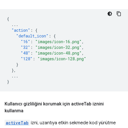
{
...
"action"
:
{
"default_icon"
:
{
"16"
:
"images/icon-16.png"
,
"32"
:
"images/icon-32.png"
,
"48"
:
"images/icon-48.png"
,
"128"
:
"images/icon-128.png"
}
},
...
}
Kullanıcı gizliliğini korumak için active
Tab iznini
kullanma
activeTab
izni, uzantıya etkin sekmede kod yürütme