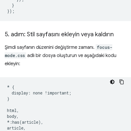
}
});
5
.
adım: Stil sayfasını ekleyin veya kaldırın
Şimdi sayfanın düzenini değiştirme zamanı.
focus-
mode.css
adlı bir dosya oluşturun ve aşağıdaki kodu
ekleyin:
*
{
display
:
none
!
important
;
}
html
,
body
,
*:
has
(
article
),
article
,