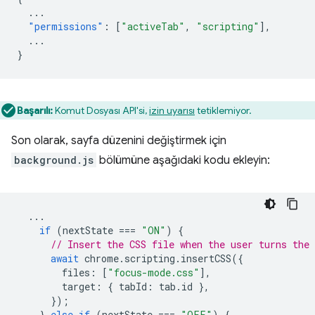
...
"permissions"
:
[
"activeTab"
,
"scripting"
],
...
}
Başarılı:
Komut Dosyası API'si,
izin uyarısı
tetiklemiyor.
Son olarak, sayfa düzenini değiştirmek için
background.js
bölümüne aşağıdaki kodu ekleyin:
...
if
(
nextState
===
"ON"
)
{
// Insert the CSS file when the user turns the 
await
chrome
.
scripting
.
insertCSS
({
files
:
[
"focus-mode.css"
],
target
:
{
tabId
:
tab
.
id
},
});
}
else
if
(
nextState
===
"OFF"
)
{