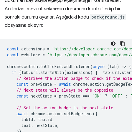
doküman sayfasıyla eşleşip eşleşmediğini kontrol eder.
Ardından, mevcut sekmenin durumunu kontrol edip bir
sonraki durumu ayarlar. Aşağıdaki kodu
background.js
dosyasına ekleyin:
const
extensions
=
'https://developer.chrome.com/doc
const
webstore
=
'https://developer.chrome.com/docs/
chrome
.
action
.
onClicked
.
addListener
(
async
(
tab
)
=
>
{
if
(
tab
.
url
.
startsWith
(
extensions
)
||
tab
.
url
.
star
// Retrieve the action badge to check if the ext
const
prevState
=
await
chrome
.
action
.
getBadgeTe
// Next state will always be the opposite
const
nextState
=
prevState
===
'ON'
?
'OFF'
:
// Set the action badge to the next state
await
chrome
.
action
.
setBadgeText
({
tabId
:
tab
.
id
,
text
:
nextState
,
});