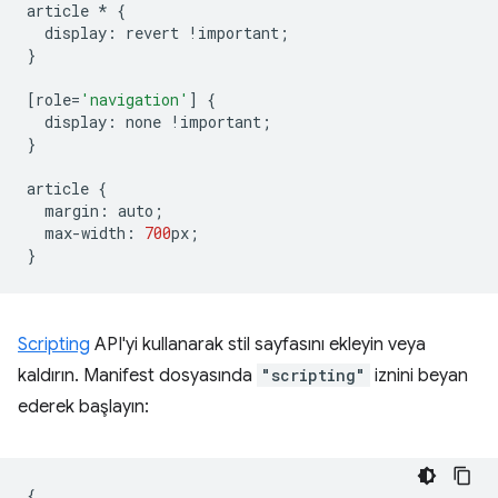
article
*
{
display
:
revert
!
important
;
}
[
role
=
'navigation'
]
{
display
:
none
!
important
;
}
article
{
margin
:
auto
;
max
-
width
:
700
px
;
}
Scripting
API'yi kullanarak stil sayfasını ekleyin veya
kaldırın. Manifest dosyasında
"scripting"
iznini beyan
ederek başlayın:
{