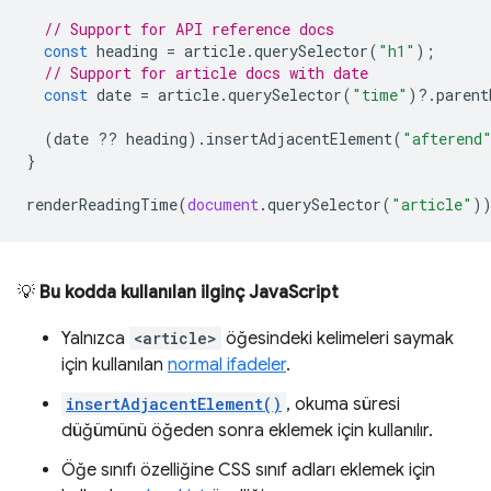
// Support for API reference docs
const
heading
=
article
.
querySelector
(
"h1"
);
// Support for article docs with date
const
date
=
article
.
querySelector
(
"time"
)
?
.
parent
(
date
??
heading
).
insertAdjacentElement
(
"afterend
}
renderReadingTime
(
document
.
querySelector
(
"article"
)
💡
Bu kodda kullanılan ilginç JavaScript
Yalnızca
<article>
öğesindeki kelimeleri saymak
için kullanılan
normal ifadeler
.
insertAdjacentElement()
, okuma süresi
düğümünü öğeden sonra eklemek için kullanılır.
Öğe sınıfı özelliğine CSS sınıf adları eklemek için