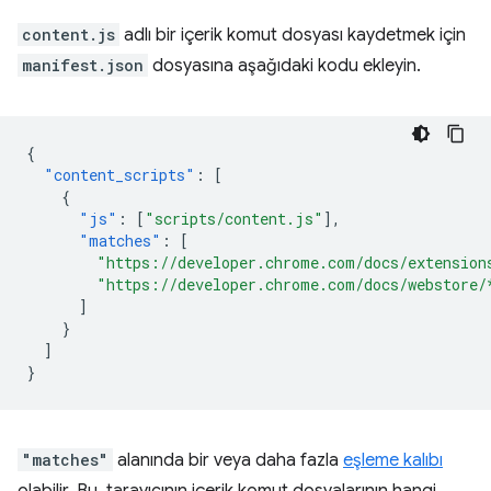
content.js
adlı bir içerik komut dosyası kaydetmek için
manifest.json
dosyasına aşağıdaki kodu ekleyin.
{
"content_scripts"
:
[
{
"js"
:
[
"scripts/content.js"
],
"matches"
:
[
"https://developer.chrome.com/docs/extension
"https://developer.chrome.com/docs/webstore/
]
}
]
}
"matches"
alanında bir veya daha fazla
eşleme kalıbı