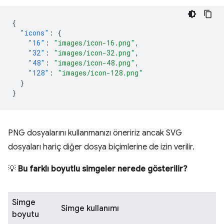
{
"icons"
:
{
"16"
:
"images/icon-16.png"
,
"32"
:
"images/icon-32.png"
,
"48"
:
"images/icon-48.png"
,
"128"
:
"images/icon-128.png"
}
}
PNG dosyalarını kullanmanızı öneririz ancak SVG
dosyaları hariç diğer dosya biçimlerine de izin verilir.
💡
Bu farklı boyutlu simgeler nerede gösterilir?
Simge
Simge kullanımı
boyutu