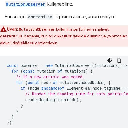
MutationObserver
kullanabiliriz.
Bunun için
content.js
öğesinin altına şunları ekleyin:
Uyarı:
kullanımı performans maliyeti
MutationObserver
getirebilir. Bu nedenle, bunları dikkatli bir şekilde kullanın ve yalnızca en
alakalı değişiklikleri gözlemleyin.
const
observer
=
new
MutationObserver
((
mutations
)
=
>
for
(
const
mutation
of
mutations
)
{
// If a new article was added.
for
(
const
node
of
mutation
.
addedNodes
)
{
if
(
node
instanceof
Element
 && 
node
.
tagName
==
// Render the reading time for this particul
renderReadingTime
(
node
);
}
}
}
});