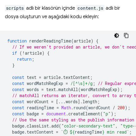
scripts
adlı bir klasörün içinde
content.js
adlı bir
dosya oluşturun ve aşağıdaki kodu ekleyin:
function
renderReadingTime
(
article
)
{
// If we weren't provided an article, we don't nee
if
(
!
article
)
{
return
;
}
const
text
=
article
.
textContent
;
const
wordMatchRegExp
=
/[^\s]+/g
;
// Regular expr
const
words
=
text
.
matchAll
(
wordMatchRegExp
);
// matchAll returns an iterator, convert to array 
const
wordCount
=
[...
words
].
length
;
const
readingTime
=
Math
.
round
(
wordCount
/
200
);
const
badge
=
document
.
createElement
(
"p"
);
// Use the same styling as the publish information
badge
.
classList
.
add
(
"color-secondary-text"
,
"type-
badge
.
textContent
=
`⏱️ 
${
readingTime
}
 min read`
;