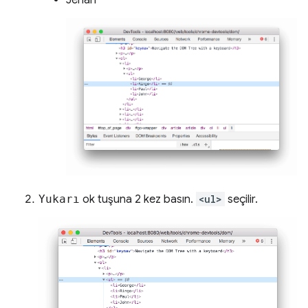
Yukarı
ok tuşuna 2 kez basın.
<ul>
seçilir.