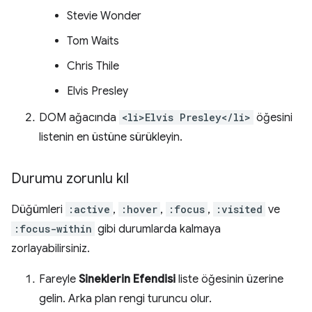
Stevie Wonder
Tom Waits
Chris Thile
Elvis Presley
DOM ağacında
<li>Elvis Presley</li>
öğesini
listenin en üstüne sürükleyin.
Durumu zorunlu kıl
Düğümleri
:active
,
:hover
,
:focus
,
:visited
ve
:focus-within
gibi durumlarda kalmaya
zorlayabilirsiniz.
Fareyle
Sineklerin Efendisi
liste öğesinin üzerine
gelin. Arka plan rengi turuncu olur.