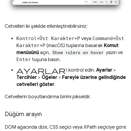
Cetvelleri iki şekilde etkinleştirebilirsiniz:
Kontrol
+
Üst Karakter
+
P
veya
Command
+
Üst
Karakter
+
P
(macOS) tuşlarına basarak
Komut
menüsünü
açın,
Show rulers on hover
yazın ve
Enter
tuşuna basın.
Ayarlar
'ı kontrol edin.
Ayarlar
>
Tercihler
>
Öğeler
>
Fareyle üzerine gelindiğinde
cetvelleri göster
.
Cetvellerin boyutlandırma birimi pikseldir.
Düğüm arayın
DOM ağacında dize, CSS seçici veya XPath seçiciye göre