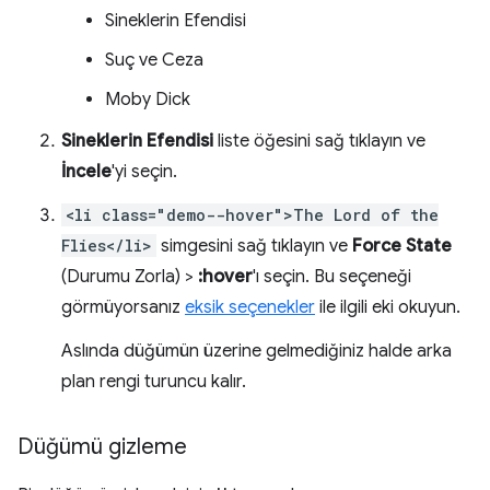
Sineklerin Efendisi
Suç ve Ceza
Moby Dick
Sineklerin Efendisi
liste öğesini sağ tıklayın ve
İncele
'yi seçin.
<li class="demo--hover">The Lord of the
Flies</li>
simgesini sağ tıklayın ve
Force State
(Durumu Zorla) >
:hover
'ı seçin. Bu seçeneği
görmüyorsanız
eksik seçenekler
ile ilgili eki okuyun.
Aslında düğümün üzerine gelmediğiniz halde arka
plan rengi turuncu kalır.
Düğümü gizleme