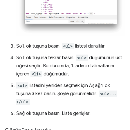
Sol
ok tuşuna basın.
<ul>
listesi daraltılır.
Sol
ok tuşuna tekrar basın.
<ul>
düğümünün üst
öğesi seçilir. Bu durumda, 1. adımın talimatlarını
içeren
<li>
düğümüdür.
<ul>
listesini yeniden seçmek için
Aşağı
ok
tuşuna 3 kez basın. Şöyle görünmelidir:
<ul>...
</ul>
Sağ
ok tuşuna basın. Liste genişler.