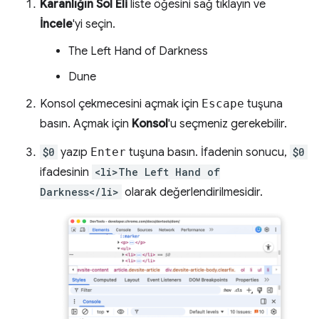
Karanlığın Sol Eli
liste öğesini sağ tıklayın ve
İncele
'yi seçin.
The Left Hand of Darkness
Dune
Konsol çekmecesini açmak için
Escape
tuşuna
basın. Açmak için
Konsol
'u seçmeniz gerekebilir.
$0
yazıp
Enter
tuşuna basın. İfadenin sonucu,
$0
ifadesinin
<li>The Left Hand of
Darkness</li>
olarak değerlendirilmesidir.