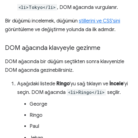
<li>Tokyo</li>
, DOM ağacında vurgulanır.
Bir düğümü incelemek, düğümün
stillerini ve CSS'sini
görüntüleme ve değiştirme yolunda da ilk adımdır.
DOM ağacında klavyeyle gezinme
DOM ağacında bir düğüm seçtikten sonra klavyenizle
DOM ağacında gezinebilirsiniz.
Aşağıdaki listede
Ringo
'yu sağ tıklayın ve
İncele
'yi
seçin. DOM ağacında
<li>Ringo</li>
seçilir.
George
Ringo
Paul
Jehan