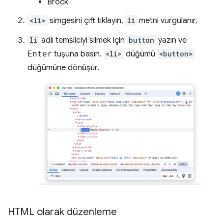
Brock
<li>
simgesini çift tıklayın.
li
metni vurgulanır.
li
adlı temsilciyi silmek için
button
yazın ve
Enter
tuşuna basın.
<li>
düğümü
<button>
düğümüne dönüşür.
HTML olarak düzenleme