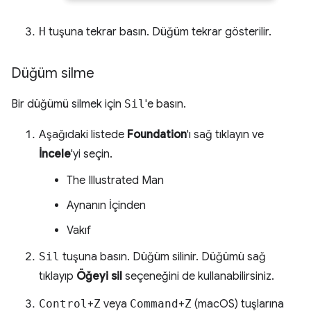
H
tuşuna tekrar basın. Düğüm tekrar gösterilir.
Düğüm silme
Bir düğümü silmek için
Sil
'e basın.
Aşağıdaki listede
Foundation
'ı sağ tıklayın ve
İncele
'yi seçin.
The Illustrated Man
Aynanın İçinden
Vakıf
Sil
tuşuna basın. Düğüm silinir. Düğümü sağ
tıklayıp
Öğeyi sil
seçeneğini de kullanabilirsiniz.
Control
+
Z
veya
Command
+
Z
(macOS) tuşlarına