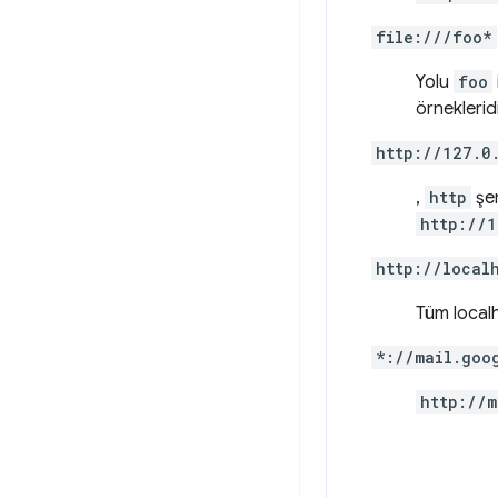
file:///foo*
Yolu
foo
örnekleridi
http://127.0
,
http
şem
http://1
http://local
Tüm localh
*://mail.goo
http://m