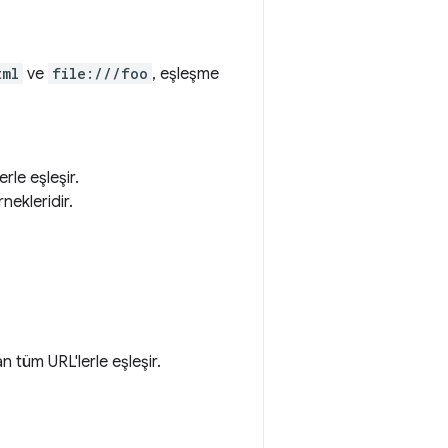
tml
ve
file:///foo
, eşleşme
rle eşleşir.
nekleridir.
n tüm URL'lerle eşleşir.