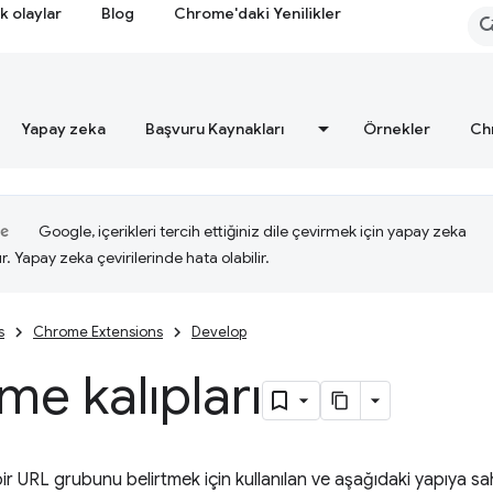
k olaylar
Blog
Chrome'daki Yenilikler
Yapay zeka
Başvuru Kaynakları
Örnekler
Ch
Google, içerikleri tercih ettiğiniz dile çevirmek için yapay zeka
ır. Yapay zeka çevirilerinde hata olabilir.
s
Chrome Extensions
Develop
me kalıpları
bir URL grubunu belirtmek için kullanılan ve aşağıdaki yapıya sah