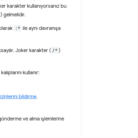
ker karakter kullanıyorsanız bu
) gelmelidir.
 olarak
:*
ile aynı davranışa
sayılır. Joker karakter (
/*
)
alıplarını kullanır:
zinlerini bildirme
.
gönderme ve alma işlemlerine