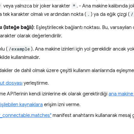
*
veya yalnızca bir joker karakter
*
. - Ana makine kalıbında jo
ya tek karakter olmalı ve ardından nokta (
.
) ya da eğik çizgi (
/
ı (isteğe bağlı)
: Eşleştirilecek bağlantı noktası. Bu, varsayılan
karakter olarak değerlendirilir.
lu (
/example
). Ana makine izinleri için yol gereklidir ancak yok
lde kullanılmalıdır.
akiler de dahil olmak üzere çeşitli kullanım alanlarında eşleşme k
mut dosyası
yerleştirme.
e API'lerinin kendi izinlerine ek olarak gerektirdiği
ana makine i
şilebilen kaynaklara
erişim izni verme.
ly_connectable.matches"
manifest anahtarını kullanarak mesaj 