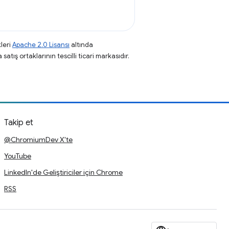
leri
Apache 2.0 Lisansı
altında
atış ortaklarının tescilli ticari markasıdır.
Takip et
@ChromiumDev X'te
YouTube
LinkedIn'de Geliştiriciler için Chrome
RSS