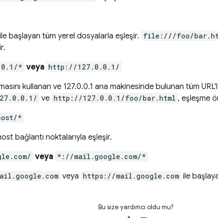
ile başlayan tüm yerel dosyalarla eşleşir.
file:///foo/bar.h
r.
.0.1/*
veya
http://127.0.0.1/
asını kullanan ve 127.0.0.1 ana makinesinde bulunan tüm URL'le
27.0.0.1/
ve
http://127.0.0.1/foo/bar.html
, eşleşme ör
host/*
ost bağlantı noktalarıyla eşleşir.
gle.com/
veya
*://mail.google.com/*
ail.google.com
veya
https://mail.google.com
ile başlaya
Bu size yardımcı oldu mu?