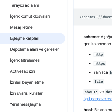
Tarayıcı ad alanı
İçerik komut dosyaları
Mesaj iletme
scheme
: Aşağıd
Eşleşme kalıpları
geri kalanından a
Depolama alanı ve çerezler
http
İçerik filtrelemesi
https
Active
Tab izni
Yalnızca
file
İzinleri beyan etme
about:
ve
da
İzin uyarısı kuralları
İlgili çerçevele
Yerel mesajlaşma
host
: Bir ana m