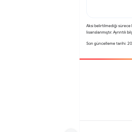
Aksi belirtilmediği sürece
lisanslanmıştır. Ayrıntılı bil
Son güncelleme tarihi: 2
Katkıda bulun
Hata bildirin
Açık sorunlara bakın