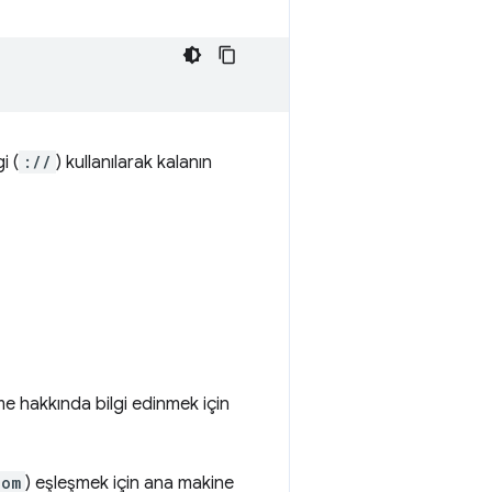
i (
://
) kullanılarak kalanın
e hakkında bilgi edinmek için
com
) eşleşmek için ana makine