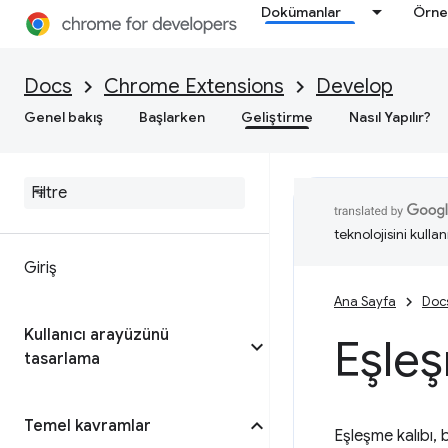
Dokümanlar
Örne
Docs
Chrome Extensions
Develop
Genel bakış
Başlarken
Geliştirme
Nasıl Yapılır?
teknolojisini kullan
Giriş
Ana Sayfa
Doc
Kullanıcı arayüzünü
Eşleş
tasarlama
Temel kavramlar
Eşleşme kalıbı, 