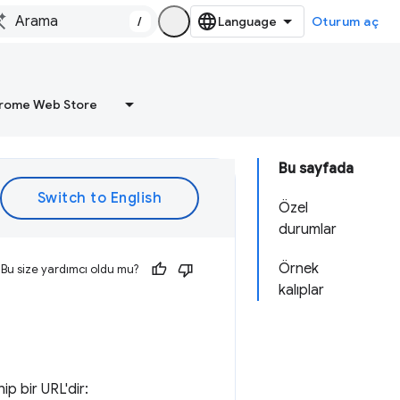
/
Oturum aç
rome Web Store
Bu sayfada
Özel
durumlar
Örnek
Bu size yardımcı oldu mu?
kalıplar
ip bir URL'dir: