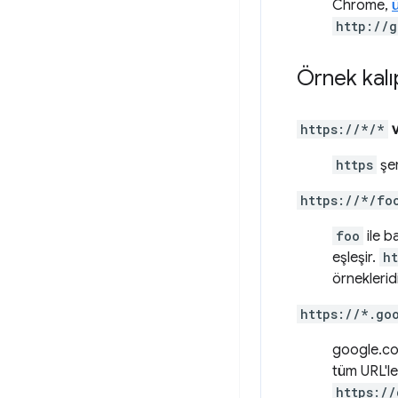
Chrome,
http://g
Örnek kalı
https://*/*
https
şem
https://*/fo
foo
ile b
eşleşir.
h
örnekleridi
https://*.go
google.co
tüm URL'le
https://