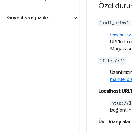
Özel duru
Güvenlik ve gizlilik
"<all_urls>"
Geçerli kal
URL'lerle e
Mağazası 
"file:///"
Uzantınızın
manuel ol
Localhost URL'l
http://l
bağlantı n
Üst düzey alan 