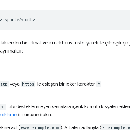
akilerden biri olmalı ve iki nokta üst üste işareti ile çift eğik çizg
yrılmalıdır:
http
veya
https
ile eşleşen bir joker karakter
*
ta:
gibi desteklenmeyen şemalara içerik komut dosyaları eklem
re ekleme
bölümüne bakın.
akine adı (
www.example.com
). Alt alan adlarıyla (
*.example.