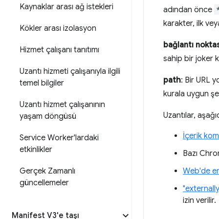
Kaynaklar arası ağ istekleri
adından önce
karakter, ilk ve
Kökler arası izolasyon
bağlantı noktas
Hizmet çalışanı tanıtımı
sahip bir joker 
Uzantı hizmeti çalışanıyla ilgili
path
: Bir URL yo
temel bilgiler
kurala uygun şeki
Uzantı hizmet çalışanının
Uzantılar, aşağıd
yaşam döngüsü
İçerik ko
Service Worker'lardaki
etkinlikler
Bazı Chrom
Gerçek Zamanlı
Web'de eri
güncellemeler
"external
izin verilir.
Manifest V3'e taşı