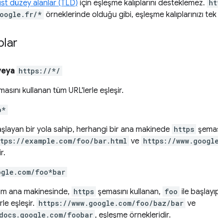
üst düzey alanlar (TLD)
için eşleşme kalıplarını desteklemez.
ht
oogle.fr/*
örneklerinde olduğu gibi, eşleşme kalıplarınızı tek 
plar
veya
https://*/
asını kullanan tüm URL'lerle eşleşir.
o*
aşlayan bir yola sahip, herhangi bir ana makinede
https
şeması
ttps://example.com/foo/bar.html
ve
https://www.googl
r.
ogle.com/foo*bar
m ana makinesinde,
https
şemasını kullanan,
foo
ile başlay
rle eşleşir.
https://www.google.com/foo/baz/bar
ve
docs.google.com/foobar
, eşleşme örnekleridir.