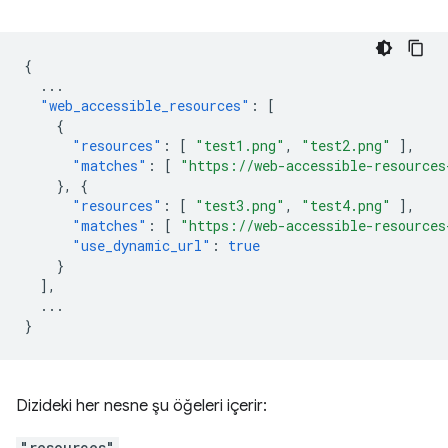
{
...
"web_accessible_resources"
:
[
{
"resources"
:
[
"test1.png"
,
"test2.png"
],
"matches"
:
[
"https://web-accessible-resources
},
{
"resources"
:
[
"test3.png"
,
"test4.png"
],
"matches"
:
[
"https://web-accessible-resources
"use_dynamic_url"
:
true
}
],
...
}
Dizideki her nesne şu öğeleri içerir:
"resources"