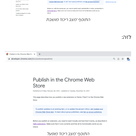
התוסף 'מצב ריכוז' מושבת
לזה:
התוסף 'מצב ריכוז' מופעל