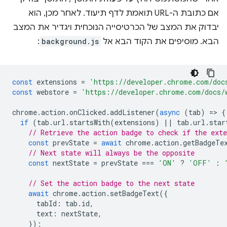
אם כתובת ה-URL תואמת לדף תיעוד. לאחר מכן, הוא
יבדוק את המצב של הכרטיסייה הנוכחית ויגדיר את המצב
הבא. מוסיפים את הקוד הבא אל
background.js
:
const
extensions
=
'https://developer.chrome.com/doc
const
webstore
=
'https://developer.chrome.com/docs/
chrome
.
action
.
onClicked
.
addListener
(
async
(
tab
)
=
>
{
if
(
tab
.
url
.
startsWith
(
extensions
)
||
tab
.
url
.
star
// Retrieve the action badge to check if the ext
const
prevState
=
await
chrome
.
action
.
getBadgeTe
// Next state will always be the opposite
const
nextState
=
prevState
===
'ON'
?
'OFF'
:
// Set the action badge to the next state
await
chrome
.
action
.
setBadgeText
({
tabId
:
tab
.
id
,
text
:
nextState
,
});