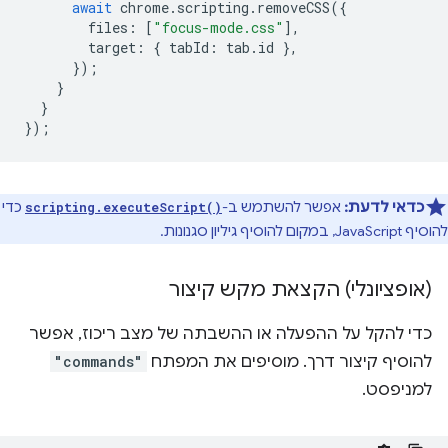
await
chrome
.
scripting
.
removeCSS
({
files
:
[
"focus-mode.css"
],
target
:
{
tabId
:
tab
.
id
},
});
}
}
});
כדאי לדעת:
אפשר להשתמש ב-
כדי
scripting.executeScript()
להוסיף JavaScript, במקום להוסיף גיליון סגנונות.
(אופציונלי) הקצאת מקש קיצור
כדי להקל על ההפעלה או ההשבתה של מצב ריכוז, אפשר
להוסיף קיצור דרך. מוסיפים את המפתח
"commands"
למניפסט.