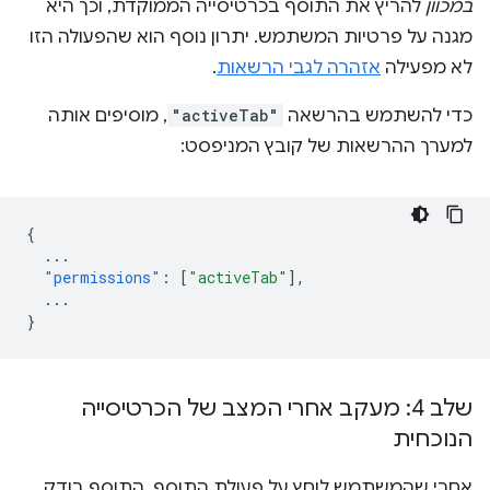
במכוון
להריץ את התוסף בכרטיסייה הממוקדת, וכך היא
מגנה על פרטיות המשתמש. יתרון נוסף הוא שהפעולה הזו
לא מפעילה
אזהרה לגבי הרשאות
.
כדי להשתמש בהרשאה
"activeTab"
, מוסיפים אותה
למערך ההרשאות של קובץ המניפסט:
{
...
"permissions"
:
[
"activeTab"
],
...
}
שלב 4: מעקב אחרי המצב של הכרטיסייה
הנוכחית
אחרי שהמשתמש לוחץ על פעולת התוסף, התוסף בודק