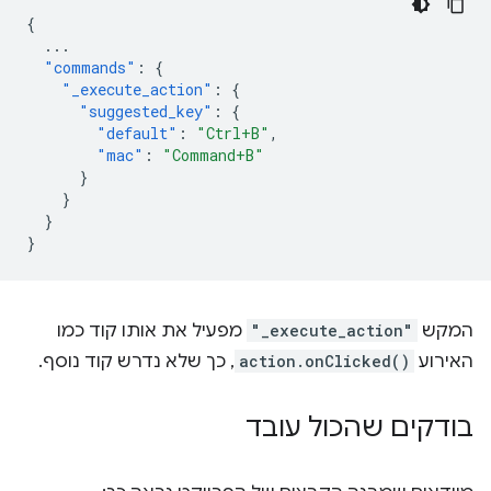
{
...
"commands"
:
{
"_execute_action"
:
{
"suggested_key"
:
{
"default"
:
"Ctrl+B"
,
"mac"
:
"Command+B"
}
}
}
}
המקש
"_execute_action"
מפעיל את אותו קוד כמו
האירוע
action.onClicked()
, כך שלא נדרש קוד נוסף.
בודקים שהכול עובד