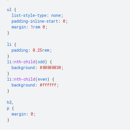
ul
{
list-style-type
:
none
;
padding-inline-start
:
0
;
margin
:
1
rem
0
;
}
li
{
padding
:
0.25
rem
;
}
li
:
nth-child
(
odd
)
{
background
:
#808080
30
;
}
li
:
nth-child
(
even
)
{
background
:
#ffffff
;
}
h3
,
p
{
margin
:
0
;
}