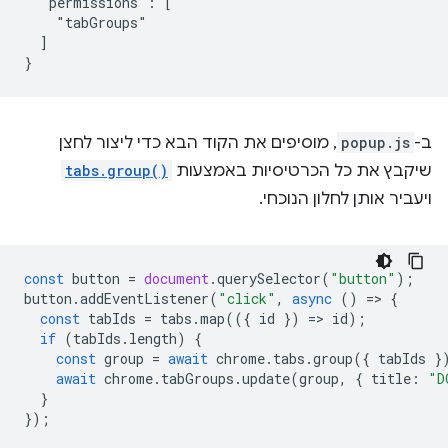
  "permissions": [

    "tabGroups"

  ]

ב-
popup.js
, מוסיפים את הקוד הבא כדי ליצור לחצן
שיקבץ את כל הכרטיסיות באמצעות
tabs.group()
ויעביר אותן לחלון הנוכחי.
const
button
=
document
.
querySelector
(
"button"
);
button
.
addEventListener
(
"click"
,
async
()
=
>
{
const
tabIds
=
tabs
.
map
(({
id
})
=
>
id
);
if
(
tabIds
.
length
)
{
const
group
=
await
chrome
.
tabs
.
group
({
tabIds
}
await
chrome
.
tabGroups
.
update
(
group
,
{
title
:
"D
}
});