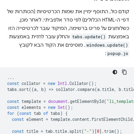
קודם כול, התוסף ימיין את שמות הכרטיסיות (הכותרות של
דפי ה-HTML הכלולים) לפי סדר אלפביתי. לאחר מכן,
כשלוחצים על פריט ברשימה, המיקוד עובר לכרטיסייה הזו
באמצעות
tabs.update()
והחלון עובר לחזית באמצעות
windows.update()
. מוסיפים את הקוד הבא לקובץ
:
popup.js
...
const
collator
=
new
Intl
.
Collator
();
tabs
.
sort
((
a
,
b
)
=
>
collator
.
compare
(
a
.
title
,
b
.
titl
const
template
=
document
.
getElementById
(
"li_templat
const
elements
=
new
Set
();
for
(
const
tab
of
tabs
)
{
const
element
=
template
.
content
.
firstElementChild
const
title
=
tab
.
title
.
split
(
"-"
)[
0
].
trim
();