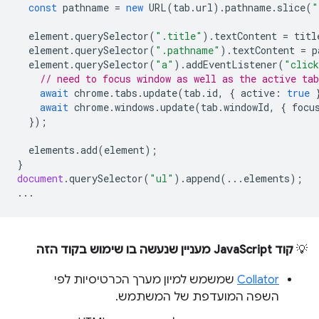
const
pathname
=
new
URL
(
tab
.
url
).
pathname
.
slice
(
"
element
.
querySelector
(
".title"
).
textContent
=
titl
element
.
querySelector
(
".pathname"
).
textContent
=
p
element
.
querySelector
(
"a"
).
addEventListener
(
"clic
// need to focus window as well as the active tab
await
chrome
.
tabs
.
update
(
tab
.
id
,
{
active
:
true
await
chrome
.
windows
.
update
(
tab
.
windowId
,
{
focu
});
elements
.
add
(
element
);
}
document
.
querySelector
(
"ul"
).
append
(...
elements
);
...
💡
קוד JavaScript מעניין שנעשה בו שימוש בקוד הזה
Collator
שמשמש למיון מערך הכרטיסיות לפי
השפה המועדפת של המשתמש.