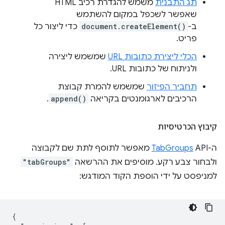
תג התבנית
משמש להגדרת רכיב HTML
שאפשר לשכפל במקום להשתמש
ב-
document.createElement()
כדי ליצור כל
פריט.
הכלי ליצירת כתובות URL
שמשמש ליצירה
ולניתוח של כתובות URL.
תחביר הפיזור
שמשמש להמרת קבוצת
הרכיבים לארגומנטים בקריאה
append()
.
קיבוץ הכרטיסיות
ה-API‏
TabGroups
מאפשר לתוסף לתת שם לקבוצה
ולבחור צבע רקע. מוסיפים את ההרשאה
"tabGroups"
למניפסט על ידי הוספת הקוד המודגש:
{
