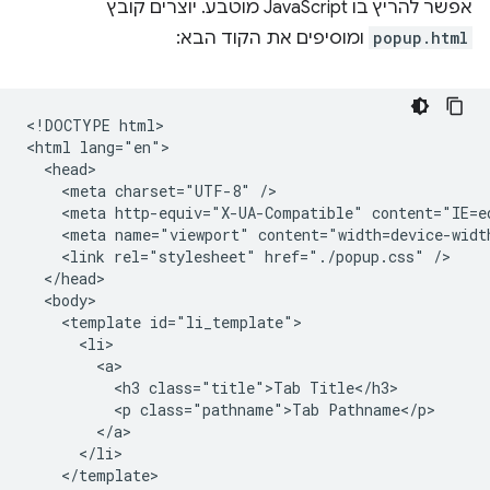
אפשר להריץ בו JavaScript מוטבע. יוצרים קובץ
popup.html
ומוסיפים את הקוד הבא:
<!DOCTYPE html>

<html lang="en">

  <head>

    <meta charset="UTF-8" />

    <meta http-equiv="X-UA-Compatible" content="IE=ed
    <meta name="viewport" content="width=device-width
    <link rel="stylesheet" href="./popup.css" />

  </head>

  <body>

    <template id="li_template">

      <li>

        <a>

          <h3 class="title">Tab Title</h3>

          <p class="pathname">Tab Pathname</p>

        </a>

      </li>

    </template>
