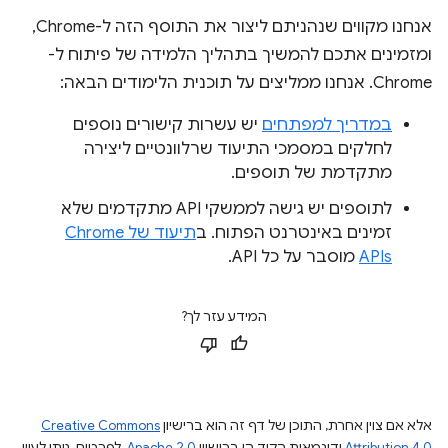
אנחנו מקווים שנהניתם ליצור את התוסף הזה ל-Chrome,
ומזמינים אתכם להמשיך בתהליך הלמידה של פיתוח ל-
Chrome. אנחנו ממליצים על תוכנית הלימודים הבאה:
במדריך למפתחים
יש עשרות קישורים נוספים
לחלקים במסמכי התיעוד שרלוונטיים ליצירה
מתקדמת של תוספים.
לתוספים יש גישה לממשקי API מתקדמים שלא
זמינים באינטרנט הפתוח. ב
תיעוד של Chrome
APIs
מוסבר על כל API.
המידע עזר לך?
אלא אם צוין אחרת, התוכן של דף זה הוא ברישיון
Creative Commons
Attribution 4.0
ודוגמאות הקוד הן ברישיון
Apache 2.0
. לפרטים, ניתן לעיין