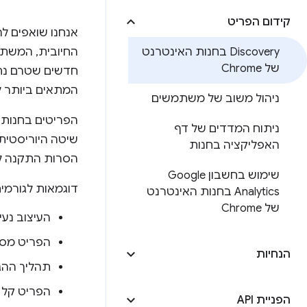
קידום הפריט
Discovery בחנות האינטרנט
החיובית, המשתמש
של Chrome
חדשים שטרם נחש
המתאים ביותר ל
ניהול משוב של משתמשים
הפריטים בחנות מ
ניתוח המדדים של דף
שיטה היוריסטית
האפליקציה בחנות
הסרות התקנה לא
שימוש בחשבון Google
דוגמאות לגורמים
Analytics בחנות האינטרנט
של Chrome
העיצוב נעים
הפריט מספ
הנחיות
תהליך ההגד
הפריט קל 
הפניית API