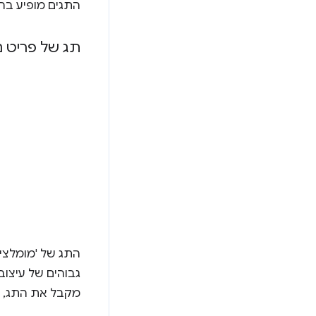
התגים מופיע בה
תג של פריט 
התג של 'מומלצי
מקבל את התג, ו