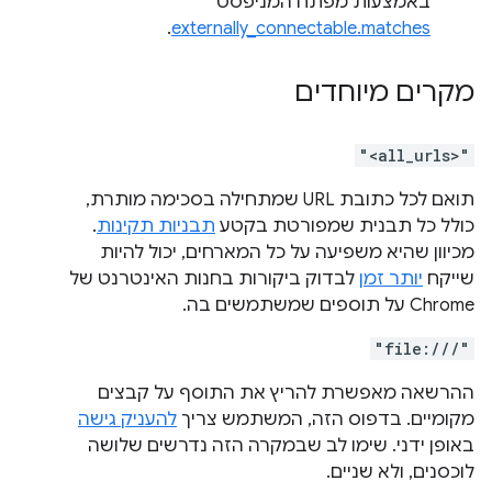
באמצעות מפתח המניפסט
.
externally_connectable.matches
מקרים מיוחדים
"<all_urls>"
תואם לכל כתובת URL שמתחילה בסכימה מותרת,
כולל כל תבנית שמפורטת בקטע
תבניות תקינות
.
מכיוון שהיא משפיעה על כל המארחים, יכול להיות
שייקח
יותר זמן
לבדוק ביקורות בחנות האינטרנט של
Chrome על תוספים שמשתמשים בה.
"file:///"
ההרשאה מאפשרת להריץ את התוסף על קבצים
מקומיים. בדפוס הזה, המשתמש צריך
להעניק גישה
באופן ידני. שימו לב שבמקרה הזה נדרשים שלושה
לוכסנים, ולא שניים.