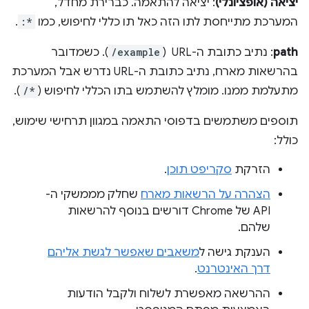
יציאה (אופציונלי)
: יציאה להתאמה. כברירת מחדל,
המערכת מתייחסת לתו הזה כאל תו כללי לחיפוש, כמו
:*
.
path
: נתיב כתובת ה-URL ‏ (
/example
). כשמדובר
בהרשאות מארח, נתיב כתובת ה-URL נדרש אבל המערכת
מתעלמת ממנו. מומלץ להשתמש בתו הכללי לחיפוש (
/*
).
תוספים משתמשים בדפוסי התאמה במגוון תרחישי שימוש,
כולל:
הזרקת
סקריפט תוכן
.
הצהרה על הרשאות מארח
שחלק מממשקי ה-
API של Chrome דורשים בנוסף להרשאות
שלהם.
הענקת גישה ל
משאבים שאפשר לגשת אליהם
דרך האינטרנט
.
ההרשאה מאפשרת לשלוח ולקבל הודעות