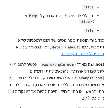
https
תו כללי לחיפוש
*
, שתואם רק ל-
http
או
ל-
https
file
מידע על הוספת סקריפטים של תוכן לתוכניות שלא
נתמכות, כמו
about:
ו-
data:
, זמין במאמר בנושא
הוספה למסגרות קשורות
.
host
: שם מארח (
www.example.com
). אפשר להוסיף
*
לפני שם המארח כדי להתאים לתת-דומיינים
(
*.example.com
), או להשתמש רק בתו כללי לחיפוש
*
. –
אם משתמשים בתו כללי בדפוס המארח, הוא חייב להיות
התו הראשון או התו היחיד, וחייבת להיות אחריו נקודה (
.
)
או לוכסן (
/
).