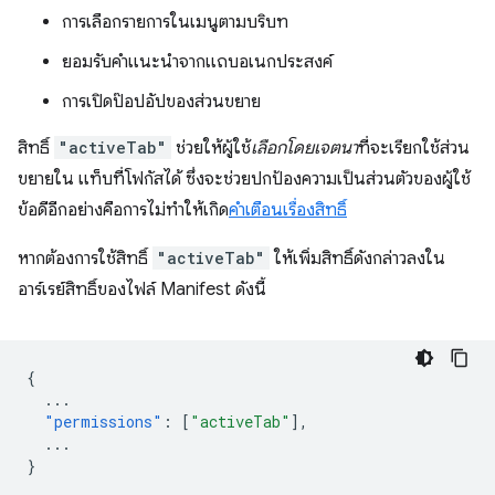
การเลือกรายการในเมนูตามบริบท
ยอมรับคำแนะนำจากแถบอเนกประสงค์
การเปิดป๊อปอัปของส่วนขยาย
สิทธิ์
"activeTab"
ช่วยให้ผู้ใช้
เลือกโดยเจตนา
ที่จะเรียกใช้ส่วน
ขยายใน แท็บที่โฟกัสได้ ซึ่งจะช่วยปกป้องความเป็นส่วนตัวของผู้ใช้
ข้อดีอีกอย่างคือการไม่ทำให้เกิด
คำเตือนเรื่องสิทธิ์
หากต้องการใช้สิทธิ์
"activeTab"
ให้เพิ่มสิทธิ์ดังกล่าวลงใน
อาร์เรย์สิทธิ์ของไฟล์ Manifest ดังนี้
{
...
"permissions"
:
[
"activeTab"
],
...
}