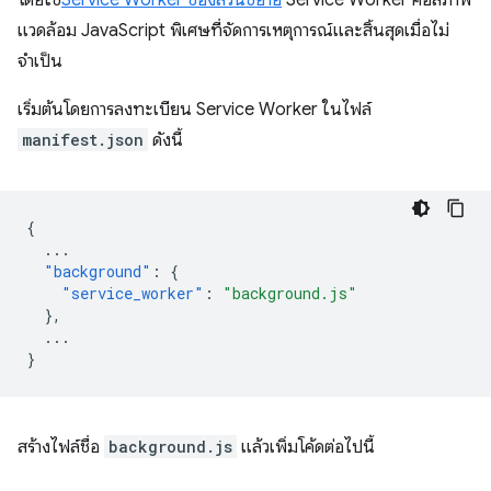
โดยใช้
Service Worker ของส่วนขยาย
Service Worker คือสภาพ
แวดล้อม JavaScript พิเศษที่จัดการเหตุการณ์และสิ้นสุดเมื่อไม่
จำเป็น
เริ่มต้นโดยการลงทะเบียน Service Worker ในไฟล์
manifest.json
ดังนี้
{
...
"background"
:
{
"service_worker"
:
"background.js"
},
...
}
สร้างไฟล์ชื่อ
background.js
แล้วเพิ่มโค้ดต่อไปนี้