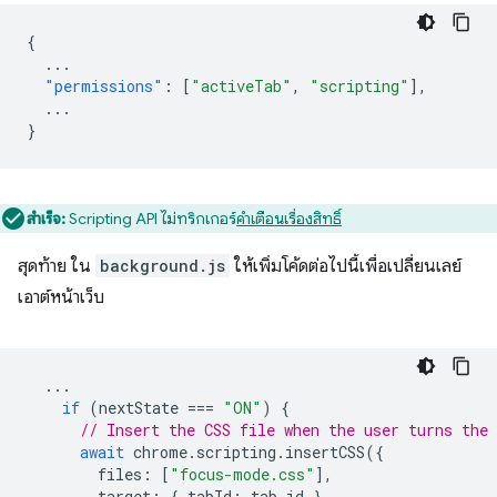
{
...
"permissions"
:
[
"activeTab"
,
"scripting"
],
...
}
สำเร็จ:
Scripting API ไม่ทริกเกอร์
คำเตือนเรื่องสิทธิ์
สุดท้าย ใน
background.js
ให้เพิ่มโค้ดต่อไปนี้เพื่อเปลี่ยนเลย์
เอาต์หน้าเว็บ
...
if
(
nextState
===
"ON"
)
{
// Insert the CSS file when the user turns the 
await
chrome
.
scripting
.
insertCSS
({
files
:
[
"focus-mode.css"
],
target
:
{
tabId
:
tab
.
id
},