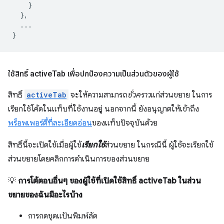
}
},
...
}
ใช้สิทธิ์ active
Tab เพื่อปกป้องความเป็นส่วนตัวของผู้ใช้
สิทธิ์
activeTab
จะให้ความสามารถ
ชั่วคราว
แก่ส่วนขยาย ในการ
เรียกใช้โค้ดในแท็บที่ใช้งานอยู่ นอกจากนี้ ยังอนุญาตให้เข้าถึง
พร็อพเพอร์ตี้ที่ละเอียดอ่อน
ของแท็บปัจจุบันด้วย
สิทธิ์นี้จะเปิดใช้เมื่อผู้ใช้
เรียกใช้
ส่วนขยาย ในกรณีนี้ ผู้ใช้จะเรียกใช้
ส่วนขยายโดยคลิกการดำเนินการของส่วนขยาย
💡
การโต้ตอบอื่นๆ ของผู้ใช้ที่เปิดใช้สิทธิ์ activeTab ในส่วน
ขยายของฉันมีอะไรบ้าง
การกดชุดแป้นพิมพ์ลัด