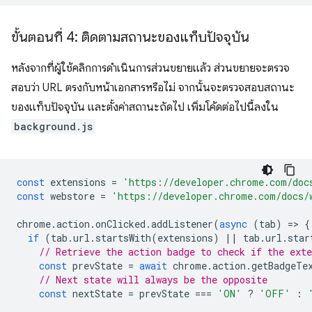
ขั้นตอนที่ 4: ติดตามสถานะของแท็บปัจจุบัน
หลังจากที่ผู้ใช้คลิกการดำเนินการส่วนขยายแล้ว ส่วนขยายจะตรวจ
สอบว่า URL ตรงกับหน้าเอกสารหรือไม่ จากนั้นจะตรวจสอบสถานะ
ของแท็บปัจจุบัน และตั้งค่าสถานะถัดไป เพิ่มโค้ดต่อไปนี้ลงใน
background.js
const
extensions
=
'https://developer.chrome.com/doc
const
webstore
=
'https://developer.chrome.com/docs/
chrome
.
action
.
onClicked
.
addListener
(
async
(
tab
)
=
>
{
if
(
tab
.
url
.
startsWith
(
extensions
)
||
tab
.
url
.
star
// Retrieve the action badge to check if the ext
const
prevState
=
await
chrome
.
action
.
getBadgeTe
// Next state will always be the opposite
const
nextState
=
prevState
===
'ON'
?
'OFF'
: