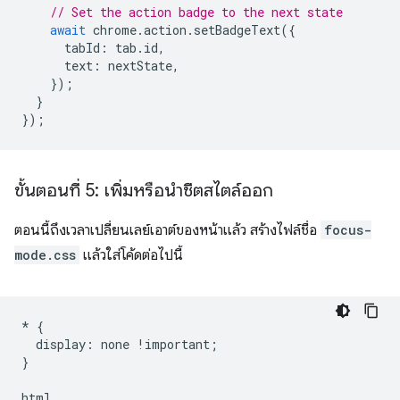
// Set the action badge to the next state
await
chrome
.
action
.
setBadgeText
({
tabId
:
tab
.
id
,
text
:
nextState
,
});
}
});
ขั้นตอนที่ 5: เพิ่มหรือนำชีตสไตล์ออก
ตอนนี้ถึงเวลาเปลี่ยนเลย์เอาต์ของหน้าแล้ว สร้างไฟล์ชื่อ
focus-
mode.css
แล้วใส่โค้ดต่อไปนี้
*
{
display
:
none
!
important
;
}
html
,