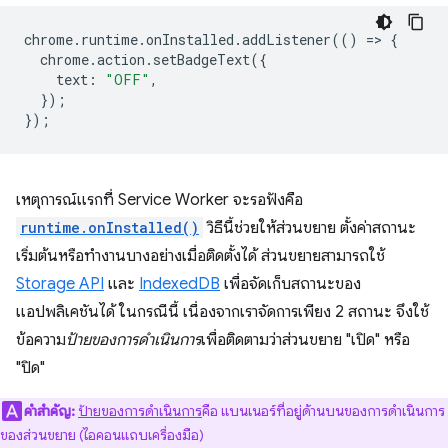
chrome
.
runtime
.
onInstalled
.
addListener
(()
=
>
{
chrome
.
action
.
setBadgeText
({
text
:
"OFF"
,
});
});
เหตุการณ์แรกที่ Service Worker จะรอฟังคือ
runtime.onInstalled()
วิธีนี้ช่วยให้ส่วนขยาย ตั้งค่าสถานะ
เริ่มต้นหรือทำงานบางอย่างเมื่อติดตั้งได้ ส่วนขยายสามารถใช้
Storage API
และ
IndexedDB
เพื่อจัดเก็บสถานะของ
แอปพลิเคชันได้ ในกรณีนี้ เนื่องจากเราจัดการเพียง 2 สถานะ จึงใช้
ข้อความ
ป้ายของการดำเนินการ
เพื่อติดตามว่าส่วนขยาย "เปิด" หรือ
"ปิด"
คำสำคัญ:
ป้ายของการดำเนินการ
คือ แบนเนอร์ที่อยู่ด้านบนของการดำเนินการ
ของส่วนขยาย (ไอคอนแถบเครื่องมือ)