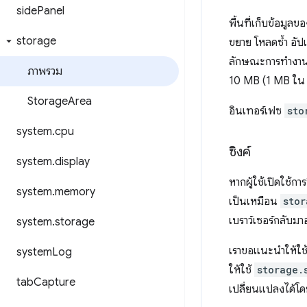
side
Panel
พื้นที่เก็บข้อมูล
storage
ขยาย โหลดซ้ำ อัปเ
ลักษณะการทำงานนี
ภาพรวม
10 MB (1 MB ใน 
Storage
Area
อินเทอร์เฟซ
sto
system
.
cpu
ซิงค์
system
.
display
หากผู้ใช้เปิดใช้กา
system
.
memory
เป็นเหมือน
stor
เบราว์เซอร์กลับม
system
.
storage
เราขอแนะนำให้ใช
system
Log
ให้ใช้
storage.
tab
Capture
เปลี่ยนแปลงได้โด