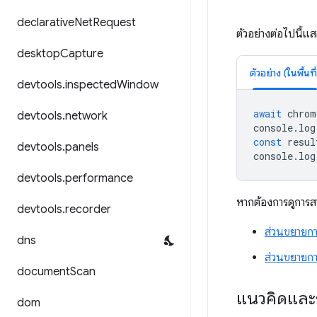
declarative
Net
Request
ตัวอย่างต่อไปนี้แส
desktop
Capture
ตัวอย่าง (ในพื้นที่
devtools
.
inspected
Window
await
chrom
devtools
.
network
console
.
log
const
resul
devtools
.
panels
console
.
log
devtools
.
performance
หากต้องการดูการสา
devtools
.
recorder
ส่วนขยายกา
dns
ส่วนขยายกา
document
Scan
แนวคิดและ
dom