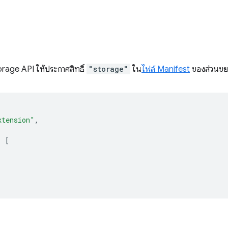
orage API ให้ประกาศสิทธิ์
"storage"
ใน
ไฟล์ Manifest
ของส่วนขยา
xtension"
,
:
[