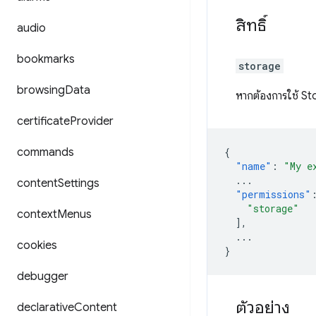
สิทธิ์
audio
bookmarks
storage
browsing
Data
หากต้องการใช้ St
certificate
Provider
commands
{
"name"
:
"My e
...
content
Settings
"permissions"
"storage"
context
Menus
],
...
cookies
}
debugger
ตัวอย่าง
declarative
Content