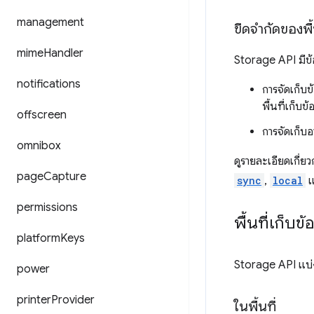
management
ขีดจำกัดของพื
mime
Handler
Storage API มีข้
notifications
การจัดเก็บข
พื้นที่เก็บข
offscreen
การจัดเก็บอา
omnibox
ดูรายละเอียดเกี่ยวก
page
Capture
sync
,
local
แ
permissions
พื้นที่เก็บข้
platform
Keys
Storage API แบ่งอ
power
printer
Provider
ในพื้นที่