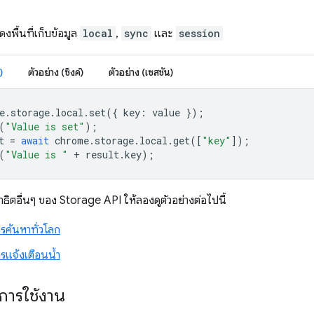
ดงพื้นที่เก็บข้อมูล
local
,
sync
และ
session
)
ตัวอย่าง (ซิงค์)
ตัวอย่าง (เซสชัน)
e
.
storage
.
local
.
set
({
key
:
value
});
(
"Value is set"
);
t
=
await
chrome
.
storage
.
local
.
get
([
"key"
]);
(
"Value is "
+
result
.
key
);
ธิตอื่นๆ ของ Storage API ให้ลองดูตัวอย่างต่อไปนี้
รค้นหาทั่วโลก
รแจ้งเตือนน้ำ
การใช้งาน