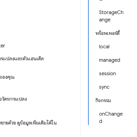
StorageCh
ange
พร็อพเพอร์ตี้
ker
local
การแปลงและตัวแฮนเดิล
managed
session
ลของคุณ
sync
กิจวัตรการแปลง
กิจกรรม
onChange
d
ยด้วย ดูข้อมูลเพิ่มเติมได้ใน