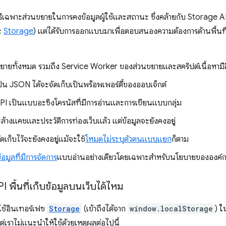
ธีเฉพาะส่วนขยายในการคงข้อมูลผู้ใช้และสถานะ ซึ่งคล้ายกับ Storage 
ะ
Storage
) แต่ได้รับการออกแบบมาเพื่อตอบสนองความต้องการด้านพื้นที่
ยายทั้งหมด รวมถึง Service Worker ของส่วนขยายและสคริปต์เนื้อหามีสิ
ป็น JSON ได้จะจัดเก็บเป็นพร็อพเพอร์ตี้ของออบเจ็กต์
I เป็นแบบอะซิงโครนัสที่มีการอ่านและการเขียนแบบกลุ่ม
้จะล้างแคชและประวัติการท่องเว็บแล้ว แต่ข้อมูลจะยังคงอยู่
่จัดเก็บไว้จะยังคงอยู่แม้จะใช้
โหมดไม่ระบุตัวตนแบบแยก
ก็ตาม
ข้อมูลที่มีการจัดการ
แบบอ่านอย่างเดียวโดยเฉพาะสำหรับนโยบายขององค์
I พื้นที่เก็บข้อมูลบนเว็บได้ไหม
ใช้อินเทอร์เฟซ
Storage
(เข้าถึงได้จาก
window.localStorage
) ใ
ต่เราไม่แนะนำให้ใช้ด้วยเหตุผลต่อไปนี้