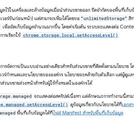
ูลไว้ในเครื่องและล้างข้อมูลเมื่อนำส่วนขยายออก ขีดจำกัดของพื้นที่เก็
อร์ชันก่อนหน้า) แต่สามารถเพิ่มได้โดยขอ
"unlimitedStorage"
สิ
l
เพื่อจัดเก็บข้อมูลจำนวนมากขึ้น โดยค่าเริ่มต้น ระบบจะแสดงต่อ Cont
การเรียกใช้
chrome.storage.local.setAccessLevel()
ที่มีการจัดการเป็นแบบอ่านอย่างเดียวสำหรับส่วนขยายที่ติดตั้งตามนโยบาย 
แวร์กำหนดและนโยบายขององค์กร นโยบายจะคล้ายกับตัวเลือก แต่ผู้ดูแลระ
ส่วนขยายล่วงหน้าสำหรับผู้ใช้ทั้งหมดในองค์กรได้
orage.managed
จะแสดงต่อสคริปต์เนื้อหา แต่ลักษณะการทำงานนี้สามา
ge.managed.setAccessLevel()
ดูข้อมูลเกี่ยวกับนโยบายได้ที่
เอกสา
anaged
พื้นที่เก็บข้อมูลได้ที่
ไฟล์ Manifest สำหรับพื้นที่เก็บข้อมูล