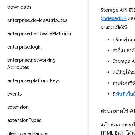
downloads
Storage API มีวิ
(
IndexedDB
แล
enterprise
.
device
Attributes
บางส่วนมีดังนี้
enterprise
.
hardware
Platform
บริบทส่วนข
enterprise
.
login
ค่าที่แปลงเ
enterprise
.
networking
Storage AP
Attributes
แม้ว่าผู้ใช
enterprise
.
platform
Keys
การตั้งค่าที
events
มี
พื้นที่เก็บ
extension
ส่วนขยายใช้ AP
extension
Types
แม้ว่าส่วนขยายจะ
HTML อื่นๆ) ได้ แ
file
Browser
Handler