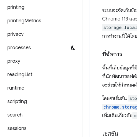
printing
ระบบจะจัดเก็บข้อม
Chrome 113 และเว
printing
Metrics
storage.loca
privacy
การทำงานนี้ได้โดย
processes
ที่จัดการ
proxy
พื้นที่เก็บข้อมูล
reading
List
ที่นักพัฒนาซอฟต์
จะช่วยให้กำหนดค่า
runtime
โดยค่าเริ่มต้น
st
scripting
chrome.stora
search
เพิ่มเติมเกี่ยวกับ
m
sessions
เซสชัน