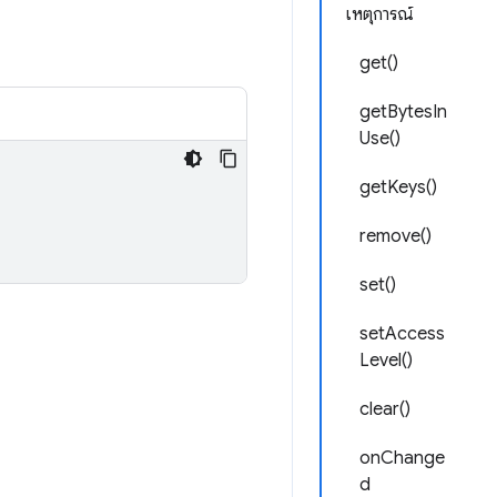
เหตุการณ์
get()
getBytesIn
Use()
getKeys()
remove()
set()
setAccess
Level()
clear()
onChange
d