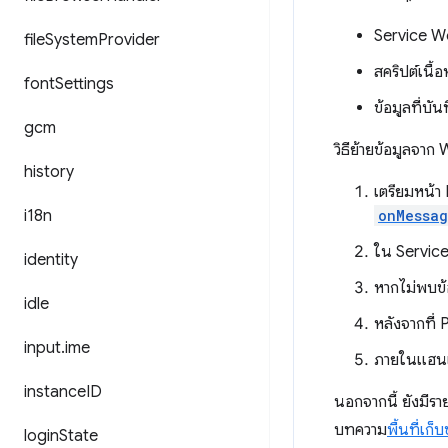
Service Wo
file
System
Provider
สคริปต์เนื้อ
font
Settings
ข้อมูลที่บั
gcm
วิธีย้ายข้อมูลจ
history
เตรียมหน้า
i18n
onMessa
ใน Servic
identity
หากไม่พบข
idle
หลังจากที่ 
input
.
ime
ภายในแฮนเ
instance
ID
นอกจากนี้ ยังมีร
บทความ
พื้นที่เก็
login
State