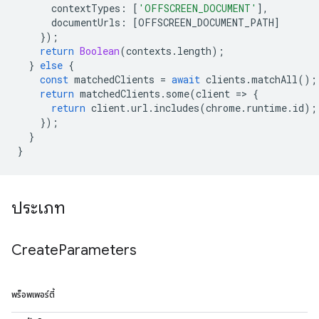
contextTypes
:
[
'OFFSCREEN_DOCUMENT'
],
documentUrls
:
[
OFFSCREEN_DOCUMENT_PATH
]
});
return
Boolean
(
contexts
.
length
);
}
else
{
const
matchedClients
=
await
clients
.
matchAll
();
return
matchedClients
.
some
(
client
=
>
{
return
client
.
url
.
includes
(
chrome
.
runtime
.
id
);
});
}
}
ประเภท
Create
Parameters
พร็อพเพอร์ตี้