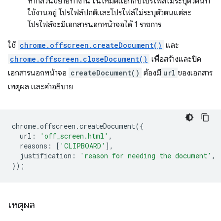
หากส่วนขยายทำงาน ในโหมดแยกกับโปรไฟล์ไม่ระบุตัวตนที่
ใช้งานอยู่ โปรไฟล์ปกติและโปรไฟล์ไม่ระบุตัวตนแต่ละ
โปรไฟล์จะมีเอกสารนอกหน้าจอได้ 1 รายการ
ใช้
chrome.offscreen.createDocument()
และ
chrome.offscreen.closeDocument()
เพื่อสร้างและปิด
เอกสารนอกหน้าจอ
createDocument()
ต้องมี
url
ของเอกสาร
เหตุผล และคำอธิบาย
chrome
.
offscreen
.
createDocument
({
url
:
'off_screen.html'
,
reasons
:
[
'CLIPBOARD'
],
justification
:
'reason for needing the document'
,
});
เหตุผล