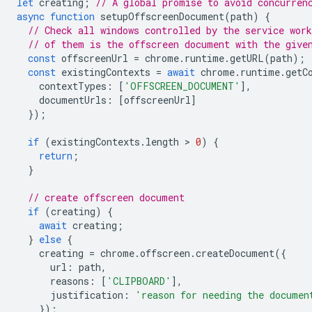
let
creating
;
// A global promise to avoid concurren
async
function
setupOffscreenDocument
(
path
)
{
// Check all windows controlled by the service work
// of them is the offscreen document with the give
const
offscreenUrl
=
chrome
.
runtime
.
getURL
(
path
);
const
existingContexts
=
await
chrome
.
runtime
.
getC
contextTypes
:
[
'OFFSCREEN_DOCUMENT'
],
documentUrls
:
[
offscreenUrl
]
});
if
(
existingContexts
.
length
 > 
0
)
{
return
;
}
// create offscreen document
if
(
creating
)
{
await
creating
;
}
else
{
creating
=
chrome
.
offscreen
.
createDocument
({
url
:
path
,
reasons
:
[
'CLIPBOARD'
],
justification
:
'reason for needing the documen
});