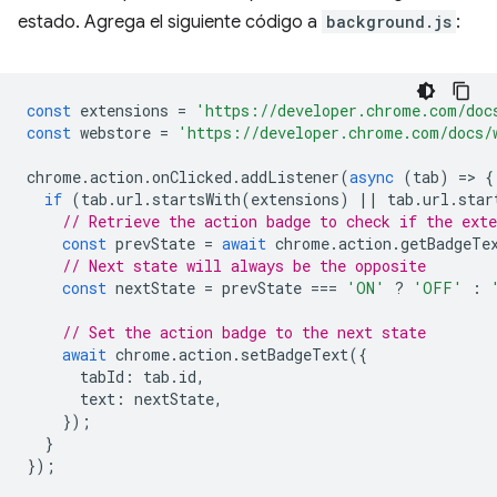
estado. Agrega el siguiente código a
background.js
:
const
extensions
=
'https://developer.chrome.com/doc
const
webstore
=
'https://developer.chrome.com/docs/
chrome
.
action
.
onClicked
.
addListener
(
async
(
tab
)
=
>
{
if
(
tab
.
url
.
startsWith
(
extensions
)
||
tab
.
url
.
star
// Retrieve the action badge to check if the ext
const
prevState
=
await
chrome
.
action
.
getBadgeTe
// Next state will always be the opposite
const
nextState
=
prevState
===
'ON'
?
'OFF'
:
// Set the action badge to the next state
await
chrome
.
action
.
setBadgeText
({
tabId
:
tab
.
id
,
text
:
nextState
,
});
}
});