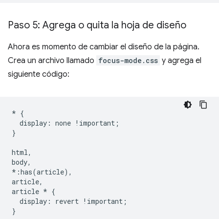
Paso 5: Agrega o quita la hoja de diseño
Ahora es momento de cambiar el diseño de la página.
Crea un archivo llamado
focus-mode.css
y agrega el
siguiente código:
*
{
display
:
none
!
important
;
}
html
,
body
,
*:
has
(
article
),
article
,
article
*
{
display
:
revert
!
important
;
}