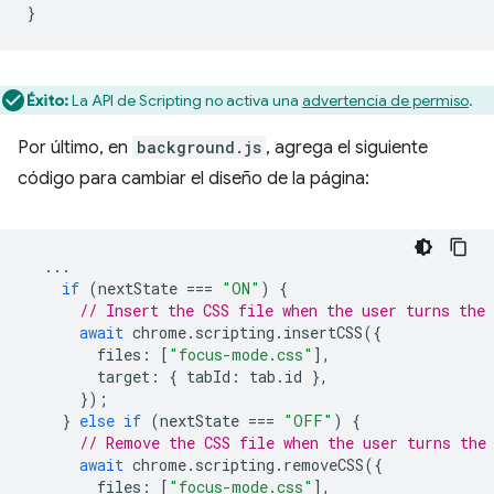
}
Éxito:
La API de Scripting no activa una
advertencia de permiso
.
Por último, en
background.js
, agrega el siguiente
código para cambiar el diseño de la página:
...
if
(
nextState
===
"ON"
)
{
// Insert the CSS file when the user turns the 
await
chrome
.
scripting
.
insertCSS
({
files
:
[
"focus-mode.css"
],
target
:
{
tabId
:
tab
.
id
},
});
}
else
if
(
nextState
===
"OFF"
)
{
// Remove the CSS file when the user turns the
await
chrome
.
scripting
.
removeCSS
({
files
:
[
"focus-mode.css"
],