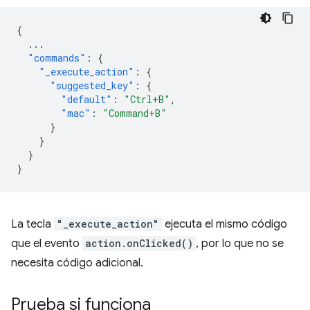
{
...
"commands"
:
{
"_execute_action"
:
{
"suggested_key"
:
{
"default"
:
"Ctrl+B"
,
"mac"
:
"Command+B"
}
}
}
}
La tecla
"_execute_action"
ejecuta el mismo código
que el evento
action.onClicked()
, por lo que no se
necesita código adicional.
Prueba si funciona