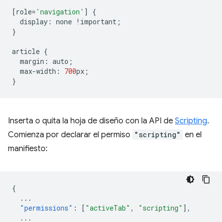
[
role
=
'navigation'
]
{
display
:
none
!
important
;
}
article
{
margin
:
auto
;
max
-
width
:
700
px
;
}
Inserta o quita la hoja de diseño con la API de
Scripting
.
Comienza por declarar el permiso
"scripting"
en el
manifiesto:
{
...
"permissions"
:
[
"activeTab"
,
"scripting"
],
...