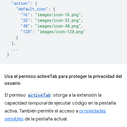
"action"
:
{
"default_icon"
:
{
"16"
:
"images/icon-16.png"
,
"32"
:
"images/icon-32.png"
,
"48"
:
"images/icon-48.png"
,
"128"
:
"images/icon-128.png"
}
},
...
}
Usa el permiso active
Tab para proteger la privacidad del
usuario
El permiso
activeTab
otorga a la extensión la
capacidad
temporal
de ejecutar código en la pestaña
activa. También permite el acceso a
propiedades
sensibles
de la pestaña actual.