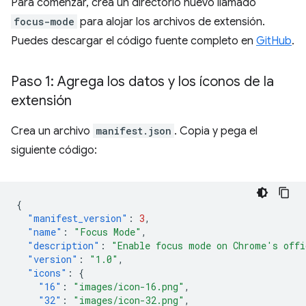
Para comenzar, crea un directorio nuevo llamado
focus-mode
para alojar los archivos de extensión.
Puedes descargar el código fuente completo en
GitHub
.
Paso 1: Agrega los datos y los íconos de la
extensión
Crea un archivo
manifest.json
. Copia y pega el
siguiente código:
{
"manifest_version"
:
3
,
"name"
:
"Focus Mode"
,
"description"
:
"Enable focus mode on Chrome's offi
"version"
:
"1.0"
,
"icons"
:
{
"16"
:
"images/icon-16.png"
,
"32"
:
"images/icon-32.png"
,