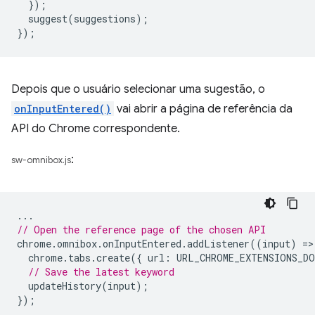
});
suggest
(
suggestions
);
});
Depois que o usuário selecionar uma sugestão, o
onInputEntered()
vai abrir a página de referência da
API do Chrome correspondente.
:
sw-omnibox.js
...
// Open the reference page of the chosen API
chrome
.
omnibox
.
onInputEntered
.
addListener
((
input
)
=
>
chrome
.
tabs
.
create
({
url
:
URL_CHROME_EXTENSIONS_DO
// Save the latest keyword
updateHistory
(
input
);
});