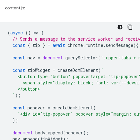
content.js:
(
async
()
=
>
{
// Sends a message to the service worker and recei
const
{
tip
}
=
await
chrome
.
runtime
.
sendMessage
({
const
nav
=
document
.
querySelector
(
'.upper-tabs > 
const
tipWidget
=
createDomElement
(
`
    <button type="button" popovertarget="tip-popover
      <span style="display: block; font: var(--devsi
    </button>
  `
);
const
popover
=
createDomElement
(
`<div id='tip-popover' popover style="margin: au
);
document
.
body
.
append
(
popover
);
nav
.
append
(
tipWidget
);