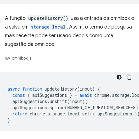
A função
updateHistory()
usa a entrada da omnibox e
a salva em
storage.local
. Assim, o termo de pesquisa
mais recente pode ser usado depois como uma
sugestão da omnibox.
:
sw-omnibox.js
...
async
function
updateHistory
(
input
)
{
const
{
apiSuggestions
}
=
await
chrome
.
storage
.
lo
apiSuggestions
.
unshift
(
input
);
apiSuggestions
.
splice
(
NUMBER_OF_PREVIOUS_SEARCHES
)
return
chrome
.
storage
.
local
.
set
({
apiSuggestions
}
}