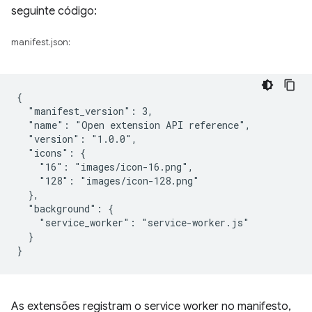
seguinte código:
manifest.json:
{

  "manifest_version": 3,

  "name": "Open extension API reference",

  "version": "1.0.0",

  "icons": {

    "16": "images/icon-16.png",

    "128": "images/icon-128.png"

  },

  "background": {

    "service_worker": "service-worker.js"

  }

As extensões registram o service worker no manifesto,