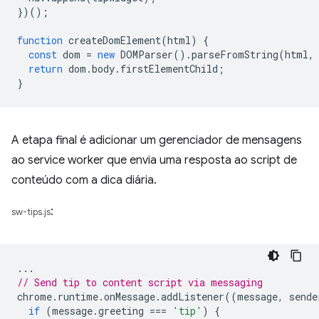
})();
function
createDomElement
(
html
)
{
const
dom
=
new
DOMParser
().
parseFromString
(
html
,
return
dom
.
body
.
firstElementChild
;
}
A etapa final é adicionar um gerenciador de mensagens
ao service worker que envia uma resposta ao script de
conteúdo com a dica diária.
:
sw-tips.js
...
// Send tip to content script via messaging
chrome
.
runtime
.
onMessage
.
addListener
((
message
,
sende
if
(
message
.
greeting
===
'tip'
)
{