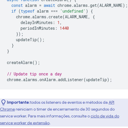
const
alarm
=
await
chrome
.
alarms
.
get
(
ALARM_NAME
);
if
(
typeof
alarm
===
'undefined'
)
{
chrome
.
alarms
.
create
(
ALARM_NAME
,
{
delayInMinutes
:
1
,
periodInMinutes
:
1440
});
updateTip
();
}
}
createAlarm
();
// Update tip once a day
chrome
.
alarms
.
onAlarm
.
addListener
(
updateTip
);
Importante
:todos os listeners de eventos e métodos da
API
Chrome
reiniciam o timer de encerramento de 30 segundos do
service worker. Para mais informações, consulte o
ciclo de vida do
service worker de extensão
.