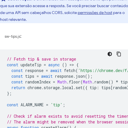
que sua extensão acesse a resposta. Se você precisar buscar conteúdo
de uma API sem cabeçalhos CORS, solicite
permissões de host
para o
host relevante.
:
sw-tips.js
// Fetch tip & save in storage
const
updateTip
=
async
()
=
>
{
const
response
=
await
fetch
(
'https://chrome.dev/f
const
tips
=
await
response
.
json
();
const
randomIndex
=
Math
.
floor
(
Math
.
random
()
*
tip
return
chrome
.
storage
.
local
.
set
({
tip
:
tips
[
random
};
const
ALARM_NAME
=
'tip'
;
// Check if alarm exists to avoid resetting the time
// The alarm might be removed when the browser sessi
async
function
createAlarm
()
{