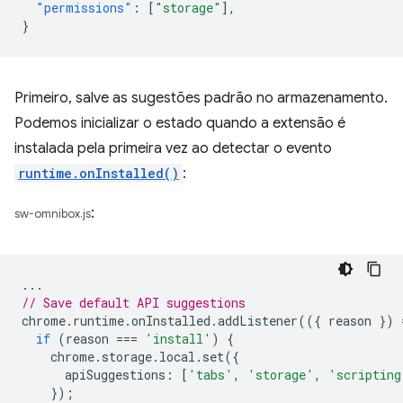
"permissions"
:
[
"storage"
],
}
Primeiro, salve as sugestões padrão no armazenamento.
Podemos inicializar o estado quando a extensão é
instalada pela primeira vez ao detectar o evento
runtime.onInstalled()
:
:
sw-omnibox.js
...
// Save default API suggestions
chrome
.
runtime
.
onInstalled
.
addListener
(({
reason
})
if
(
reason
===
'install'
)
{
chrome
.
storage
.
local
.
set
({
apiSuggestions
:
[
'tabs'
,
'storage'
,
'scripting
});