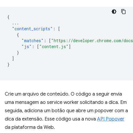
{
...
"content_scripts"
:
[
{
"matches"
:
[
"https://developer.chrome.com/docs
"js"
:
[
"content.js"
]
}
]
}
Crie um arquivo de conteúdo. O código a seguir envia
uma mensagem ao service worker solicitando a dica. Em
seguida, adiciona um botão que abre um popover com a
dica da extensão. Esse código usa a nova
API Popover
da plataforma da Web.