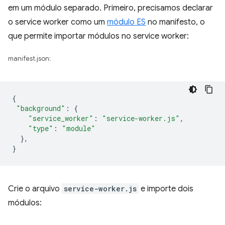
em um módulo separado. Primeiro, precisamos declarar
o service worker como um
módulo ES
no manifesto, o
que permite importar módulos no service worker:
manifest.json:
{
"background"
:
{
"service_worker"
:
"service-worker.js"
,
"type"
:
"module"
},
}
Crie o arquivo
service-worker.js
e importe dois
módulos: