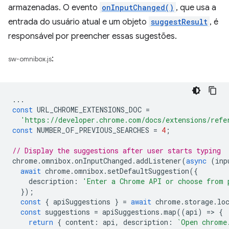
armazenadas. O evento
onInputChanged()
, que usa a
entrada do usuário atual e um objeto
suggestResult
, é
responsável por preencher essas sugestões.
:
sw-omnibox.js
...
const
URL_CHROME_EXTENSIONS_DOC
=
'https://developer.chrome.com/docs/extensions/refe
const
NUMBER_OF_PREVIOUS_SEARCHES
=
4
;
// Display the suggestions after user starts typing
chrome
.
omnibox
.
onInputChanged
.
addListener
(
async
(
inp
await
chrome
.
omnibox
.
setDefaultSuggestion
({
description
:
'Enter a Chrome API or choose from 
});
const
{
apiSuggestions
}
=
await
chrome
.
storage
.
lo
const
suggestions
=
apiSuggestions
.
map
((
api
)
=
>
{
return
{
content
:
api
,
description
:
`Open chrome