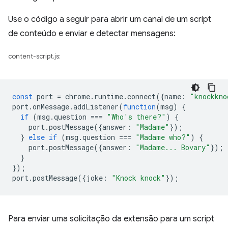
Use o código a seguir para abrir um canal de um script
de conteúdo e enviar e detectar mensagens:
content-script.js:
const
port
=
chrome
.
runtime
.
connect
({
name
:
"knockkno
port
.
onMessage
.
addListener
(
function
(
msg
)
{
if
(
msg
.
question
===
"Who's there?"
)
{
port
.
postMessage
({
answer
:
"Madame"
});
}
else
if
(
msg
.
question
===
"Madame who?"
)
{
port
.
postMessage
({
answer
:
"Madame... Bovary"
});
}
});
port
.
postMessage
({
joke
:
"Knock knock"
});
Para enviar uma solicitação da extensão para um script