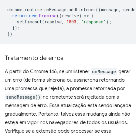
chrome
.
runtime
.
onMessage
.
addListener
((
message
,
sende
return
new
Promise
((
resolve
)
=
>
{
setTimeout
(
resolve
,
1000
,
'response'
);
});
});
Tratamento de erros
A partir do Chrome 146, se um listener
onMessage
gerar
um erro (de forma síncrona ou assíncrona retornando
uma promessa que rejeita), a promessa retornada por
sendMessage()
no remetente será rejeitada com a
mensagem de erro. Essa atualização está sendo lançada
gradualmente. Portanto, talvez essa mudança ainda não
esteja em vigor nos navegadores de todos os usuários.
Verifique se a extensão pode processar se essa