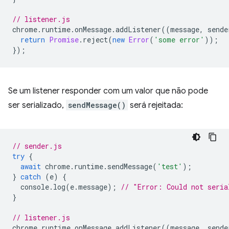
// listener.js
chrome
.
runtime
.
onMessage
.
addListener
((
message
,
sende
return
Promise
.
reject
(
new
Error
(
'some error'
));
});
Se um listener responder com um valor que não pode
ser serializado,
sendMessage()
será rejeitada:
// sender.js
try
{
await
chrome
.
runtime
.
sendMessage
(
'test'
);
}
catch
(
e
)
{
console
.
log
(
e
.
message
);
// "Error: Could not seria
}
// listener.js
chrome
.
runtime
.
onMessage
.
addListener
((
message
,
sende