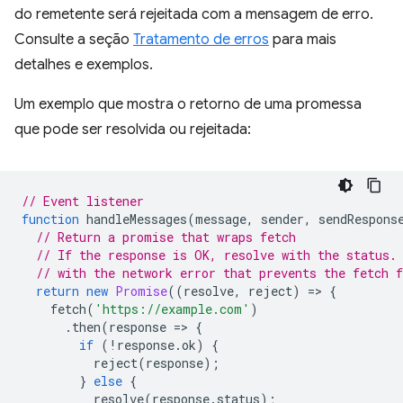
do remetente será rejeitada com a mensagem de erro.
Consulte a seção
Tratamento de erros
para mais
detalhes e exemplos.
Um exemplo que mostra o retorno de uma promessa
que pode ser resolvida ou rejeitada:
// Event listener
function
handleMessages
(
message
,
sender
,
sendRespons
// Return a promise that wraps fetch
// If the response is OK, resolve with the status.
// with the network error that prevents the fetch 
return
new
Promise
((
resolve
,
reject
)
=
>
{
fetch
(
'https://example.com'
)
.
then
(
response
=
>
{
if
(
!
response
.
ok
)
{
reject
(
response
);
}
else
{
resolve
(
response
.
status
);