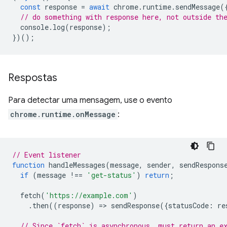
const
response
=
await
chrome
.
runtime
.
sendMessage
(
// do something with response here, not outside th
console
.
log
(
response
);
})();
Respostas
Para detectar uma mensagem, use o evento
chrome.runtime.onMessage
:
// Event listener
function
handleMessages
(
message
,
sender
,
sendRespons
if
(
message
!==
'get-status'
)
return
;
fetch
(
'https://example.com'
)
.
then
((
response
)
=
>
sendResponse
({
statusCode
:
re
// Since `fetch` is asynchronous, must return an e