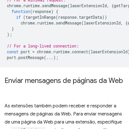
chrome
.
runtime
.
sendMessage
(
laserExtensionId
,
{
getTar
function
(
response
)
{
if
(
targetInRange
(
response
.
targetData
))
chrome
.
runtime
.
sendMessage
(
laserExtensionId
,
{
}
);
// For a long-lived connection:
const
port
=
chrome
.
runtime
.
connect
(
laserExtensionId
port
.
postMessage
(...);
Enviar mensagens de páginas da Web
As extensões também podem receber e responder a
mensagens de páginas da Web. Para enviar mensagens
de uma página da Web para uma extensão, especifique