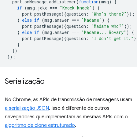
port
.
onMessage
.
addListener
(
function
(
msg
)
{
if
(
msg
.
joke
===
"Knock knock"
)
{
port
.
postMessage
({
question
:
"Who's there?"
});
}
else
if
(
msg
.
answer
===
"Madame"
)
{
port
.
postMessage
({
question
:
"Madame who?"
});
}
else
if
(
msg
.
answer
===
"Madame... Bovary"
)
{
port
.
postMessage
({
question
:
"I don't get it."
}
}
});
});
Serialização
No Chrome, as APIs de transmissão de mensagens usam
a serialização JSON
. Isso é diferente de outros
navegadores que implementam as mesmas APIs com o
algoritmo de clone estruturado
.