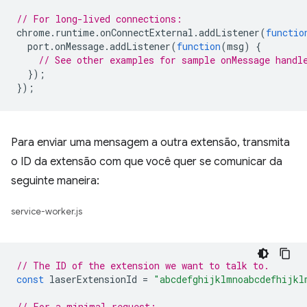
// For long-lived connections:
chrome
.
runtime
.
onConnectExternal
.
addListener
(
functio
port
.
onMessage
.
addListener
(
function
(
msg
)
{
// See other examples for sample onMessage handl
});
});
Para enviar uma mensagem a outra extensão, transmita
o ID da extensão com que você quer se comunicar da
seguinte maneira:
service-worker.js
// The ID of the extension we want to talk to.
const
laserExtensionId
=
"abcdefghijklmnoabcdefhijkl
// For a minimal request: