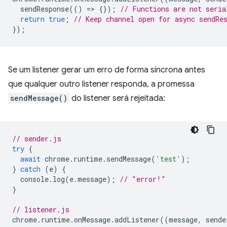
sendResponse
(()
=
>
{});
// Functions are not seria
return
true
;
// Keep channel open for async sendRe
});
Se um listener gerar um erro de forma síncrona antes
que qualquer outro listener responda, a promessa
sendMessage()
do listener será rejeitada:
// sender.js
try
{
await
chrome
.
runtime
.
sendMessage
(
'test'
);
}
catch
(
e
)
{
console
.
log
(
e
.
message
);
// "error!"
}
// listener.js
chrome
.
runtime
.
onMessage
.
addListener
((
message
,
sende