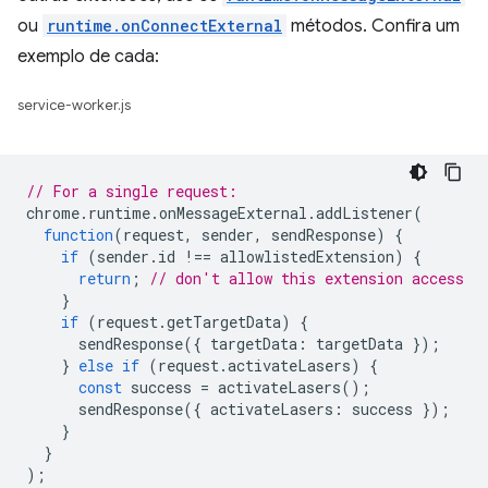
ou
runtime.onConnectExternal
métodos. Confira um
exemplo de cada:
service-worker.js
// For a single request:
chrome
.
runtime
.
onMessageExternal
.
addListener
(
function
(
request
,
sender
,
sendResponse
)
{
if
(
sender
.
id
!==
allowlistedExtension
)
{
return
;
// don't allow this extension access
}
if
(
request
.
getTargetData
)
{
sendResponse
({
targetData
:
targetData
});
}
else
if
(
request
.
activateLasers
)
{
const
success
=
activateLasers
();
sendResponse
({
activateLasers
:
success
});
}
}
);