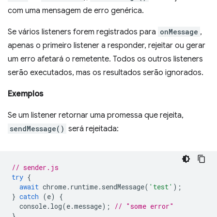
com uma mensagem de erro genérica.
Se vários listeners forem registrados para
onMessage
,
apenas o primeiro listener a responder, rejeitar ou gerar
um erro afetará o remetente. Todos os outros listeners
serão executados, mas os resultados serão ignorados.
Exemplos
Se um listener retornar uma promessa que rejeita,
sendMessage()
será rejeitada:
// sender.js
try
{
await
chrome
.
runtime
.
sendMessage
(
'test'
);
}
catch
(
e
)
{
console
.
log
(
e
.
message
);
// "some error"
}