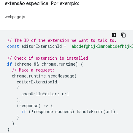
extensão específica. Por exemplo:
webpage.js
// The ID of the extension we want to talk to.
const
editorExtensionId
=
'abcdefghijklmnoabcdefhijk
// Check if extension is installed
if
(
chrome
 && 
chrome
.
runtime
)
{
// Make a request:
chrome
.
runtime
.
sendMessage
(
editorExtensionId
,
{
openUrlInEditor
:
url
},
(
response
)
=
>
{
if
(
!
response
.
success
)
handleError
(
url
);
}
);
}