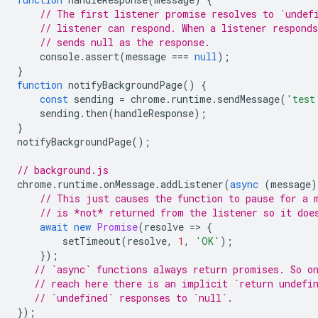
// The first listener promise resolves to `undef
// listener can respond. When a listener respond
// sends null as the response.
console
.
assert
(
message
===
null
);
}
function
notifyBackgroundPage
()
{
const
sending
=
chrome
.
runtime
.
sendMessage
(
'test
sending
.
then
(
handleResponse
);
}
notifyBackgroundPage
();
// background.js
chrome
.
runtime
.
onMessage
.
addListener
(
async
(
message
)
// This just causes the function to pause for a 
// is *not* returned from the listener so it doe
await
new
Promise
(
resolve
=
>
{
setTimeout
(
resolve
,
1
,
'OK'
);
});
// `async` functions always return promises. So o
// reach here there is an implicit `return undefi
// `undefined` responses to `null`.
});