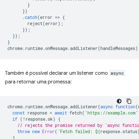
}
})
.
catch
(
error
=
>
{
reject
(
error
);
});
});
}
chrome
.
runtime
.
onMessage
.
addListener
(
handleMessages
)
Também é possível declarar um listener como
async
para retornar uma promessa:
chrome
.
runtime
.
onMessage
.
addListener
(
async
function
(
const
response
=
await
fetch
(
'https://example.com'
if
(
!
response
.
ok
)
{
// rejects the promise returned by `async functi
throw
new
Error
(
`Fetch failed: 
${
response
.
status
}