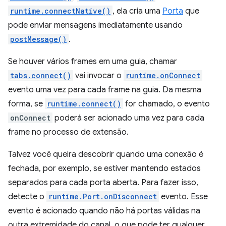
runtime.connectNative()
, ela cria uma
Porta
que
pode enviar mensagens imediatamente usando
postMessage()
.
Se houver vários frames em uma guia, chamar
tabs.connect()
vai invocar o
runtime.onConnect
evento uma vez para cada frame na guia. Da mesma
forma, se
runtime.connect()
for chamado, o evento
onConnect
poderá ser acionado uma vez para cada
frame no processo de extensão.
Talvez você queira descobrir quando uma conexão é
fechada, por exemplo, se estiver mantendo estados
separados para cada porta aberta. Para fazer isso,
detecte o
runtime.Port.onDisconnect
evento. Esse
evento é acionado quando não há portas válidas na
outra extremidade do canal, o que pode ter qualquer