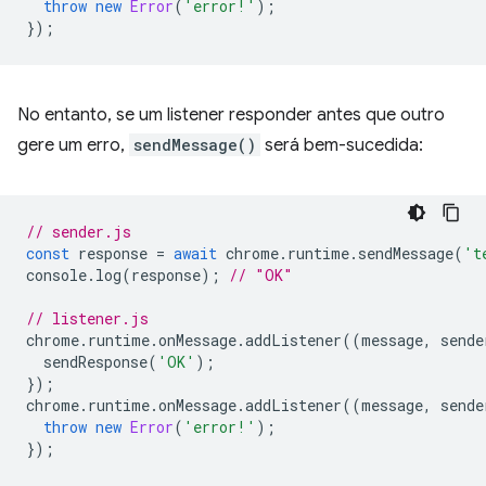
throw
new
Error
(
'error!'
);
});
No entanto, se um listener responder antes que outro
gere um erro,
sendMessage()
será bem-sucedida:
// sender.js
const
response
=
await
chrome
.
runtime
.
sendMessage
(
't
console
.
log
(
response
);
// "OK"
// listener.js
chrome
.
runtime
.
onMessage
.
addListener
((
message
,
sende
sendResponse
(
'OK'
);
});
chrome
.
runtime
.
onMessage
.
addListener
((
message
,
sende
throw
new
Error
(
'error!'
);
});