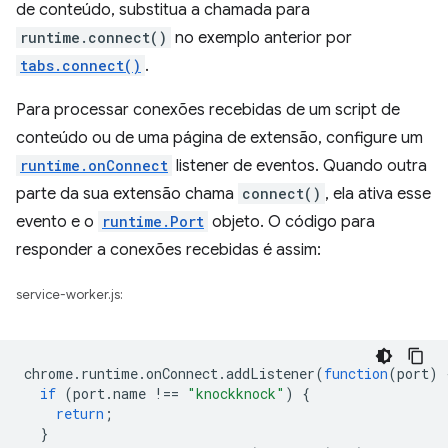
de conteúdo, substitua a chamada para
runtime.connect()
no exemplo anterior por
tabs.connect()
.
Para processar conexões recebidas de um script de
conteúdo ou de uma página de extensão, configure um
runtime.onConnect
listener de eventos. Quando outra
parte da sua extensão chama
connect()
, ela ativa esse
evento e o
runtime.Port
objeto. O código para
responder a conexões recebidas é assim:
service-worker.js:
chrome
.
runtime
.
onConnect
.
addListener
(
function
(
port
)
if
(
port
.
name
!==
"knockknock"
)
{
return
;
}