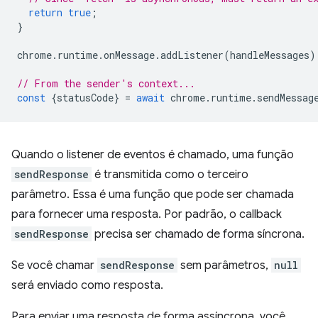
return
true
;
}
chrome
.
runtime
.
onMessage
.
addListener
(
handleMessages
)
// From the sender's context...
const
{
statusCode
}
=
await
chrome
.
runtime
.
sendMessag
Quando o listener de eventos é chamado, uma função
sendResponse
é transmitida como o terceiro
parâmetro. Essa é uma função que pode ser chamada
para fornecer uma resposta. Por padrão, o callback
sendResponse
precisa ser chamado de forma síncrona.
Se você chamar
sendResponse
sem parâmetros,
null
será enviado como resposta.
Para enviar uma resposta de forma assíncrona, você