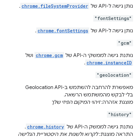
נותן גישה ל-API של
chrome.fileSystemProvider
.
"fontSettings"
נותן גישה ל-API של
chrome.fontSettings
.
"gcm"
נותנת גישה לממשקי ה-API של
chrome.gcm
ושל
.
chrome.instanceID
"geolocation"
מאפשרת להרחבה להשתמש ב-Geolocation API
בלי לבקש מהמשתמש הרשאה.
מוצגת אזהרה:
זיהוי המיקום הפיזי שלך
"history"
נותנת גישה לממשק ה-API של
chrome.history
.
התראה מוצגת:
לקרוא ולשנות את היסטוריית הגלישה