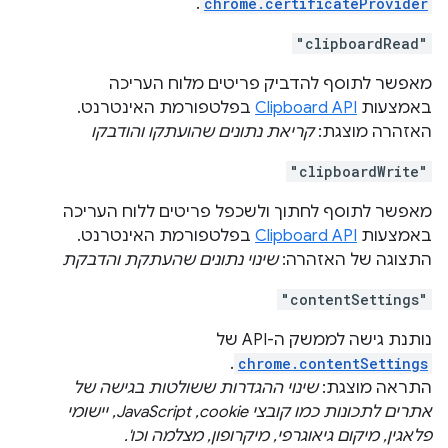
.
chrome.certificateProvider
"clipboardRead"
מאפשר לתוסף להדביק פריטים מלוח העריכה
באמצעות
Clipboard API
בפלטפורמת האינטרנט.
האזהרה מוצגת:
קריאת נתונים שהועתקו והודבקו
"clipboardWrite"
מאפשר לתוסף לחתוך ולשכפל פריטים ללוח העריכה
באמצעות
Clipboard API
בפלטפורמת האינטרנט.
התצוגה של האזהרה:
שינוי נתונים שהעתקת והדבקת
"contentSettings"
נותנת גישה לממשק ה-API של
.
chrome.contentSettings
התראה מוצגת:
שינוי ההגדרות ששולטות בגישה של
אתרים לתכונות כמו קובצי cookie, ‏JavaScript, יישומי
פלאגין, מיקום גיאוגרפי, מיקרופון, מצלמה וכו'.