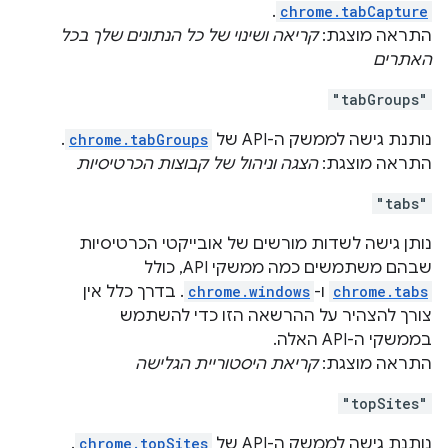
.
chrome.tabCapture
התראה מוצגת:
קריאה ושינוי של כל הנתונים שלך בכל
האתרים
"tabGroups"
נותנת גישה לממשק ה-API של
chrome.tabGroups
.
התראה מוצגת:
הצגה וניהול של קבוצות הכרטיסיות
"tabs"
נותן גישה לשדות מורשים של אובייקטי הכרטיסיות
שבהם משתמשים כמה ממשקי API, כולל
chrome.tabs
ו-
chrome.windows
. בדרך כלל אין
צורך להצהיר על ההרשאה הזו כדי להשתמש
בממשקי ה-API האלה.
התראה מוצגת:
קריאת היסטוריית הגלישה
"topSites"
נותנת גישה לממשק ה-API של
chrome.topSites
.