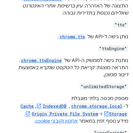
התצוגה של האזהרה:
עיון ברשימת אתרי האינטרנט
שאליהם נכנסת בתדירות גבוהה
"tts"
נותן גישה ל-API של
chrome.tts
.
"ttsEngine"
נותנת גישה לממשק ה-API של
chrome.ttsEngine
.
התראה מוצגת:
קריאת כל הטקסט שנקרא באמצעות
דיבור ממוכן.
"unlimitedStorage"
מספק מכסה בלתי מוגבלת
ל-
chrome.storage.local
,‏
IndexedDB
,‏
Cache
Storage
ו-
Origin Private File System
.
מידע נוסף זמין במאמר
אחסון וקובצי cookie
.
"userScripts"