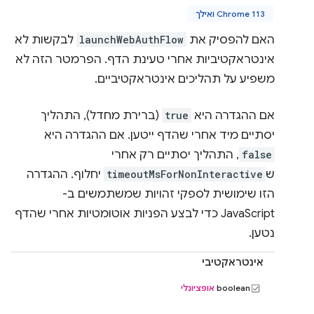
Chrome 113 ואילך
האם להפסיק את
launchWebAuthFlow
לבקשות לא
אינטראקטיביות אחרי טעינת הדף. הפרמטר הזה לא
משפיע על תהליכים אינטראקטיביים.
אם ההגדרה היא
true
(ברירת מחדל), התהליך
יסתיים מיד אחרי שהדף ייטען. אם ההגדרה היא
false
, התהליך יסתיים רק אחרי
ש
timeoutMsForNonInteractive
יחלוף. ההגדרה
הזו שימושית לספקי זהויות שמשתמשים ב-
JavaScript כדי לבצע הפניות אוטומטיות אחרי שהדף
נטען.
אינטראקטיבי
boolean
אופציונלי