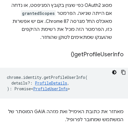
מסוג OAuth2 כפי שצוין בקובץ המניפסט, או נדחה
אם הייתה שגיאה. הפרמטר
grantedScopes
מאוכלס החל מגרסה Chrome 87. אם יש אפשרות
כזו, הפרמטר הזה מכיל את רשימת ההיקפים
שהוענקו שמתאימים לטוקן שהוחזר.
)
get
Profile
User
Info(
chrome
.
identity
.
getProfileUserInfo
(
details?
:
ProfileDetails
,
)
:
Promise<
ProfileUserInfo
>
מאחזר את כתובת האימייל ואת מזהה GAIA המוסתר של
המשתמש שמחובר לפרופיל.