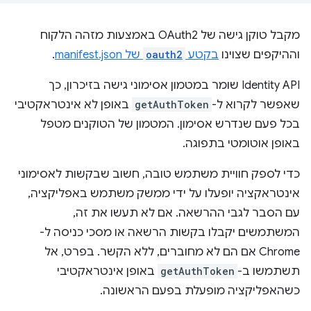
מקבל טוקן גישה של OAuth2 באמצעות מזהה הלקוח
וההיקפים שצוינו
בקטע
oauth2
של manifest.json
.
‫Identity API שומר במטמון אסימוני גישה בזיכרון, כך
שאפשר לקרוא ל-
getAuthToken
באופן לא אינטראקטיבי
בכל פעם שנדרש אסימון. המטמון של הטוקנים מטפל
באופן אוטומטי בתפוגה.
כדי לספק חוויית משתמש טובה, חשוב שבקשות לאסימוני
אינטראקציה יופעלו על ידי ממשק משתמש באפליקציה,
עם הסבר לגבי ההרשאה. אם לא תעשו את זה,
המשתמשים יקבלו בקשות הרשאה או מסכי כניסה ל-
Chrome אם הם לא מחוברים, ללא הקשר. בפרט, אל
תשתמשו ב-
getAuthToken
באופן אינטראקטיבי
כשהאפליקציה מופעלת בפעם הראשונה.