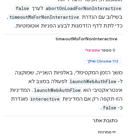
abortOnLoadForNonInteractive
לערך
false
בשילוב עם הגדרת
timeoutMsForNonInteractive
,
כדי לתת לדף הזדמנות לבצע הפניות אוטומטיות.
timeoutMsForNonInteractive
מספר
אופציונלי
Chrome 113 ואילך
משך הזמן המקסימלי, באלפיות השנייה, שמוקצה
ל-
launchWebAuthFlow
לפעולה במצב לא
אינטראקטיבי הוא
launchWebAuthFlow
. המדיניות
הזו תקפה רק אם המדיניות
interactive
מוגדרת
כ-
false
.
כתובת אתר
מחרוזת