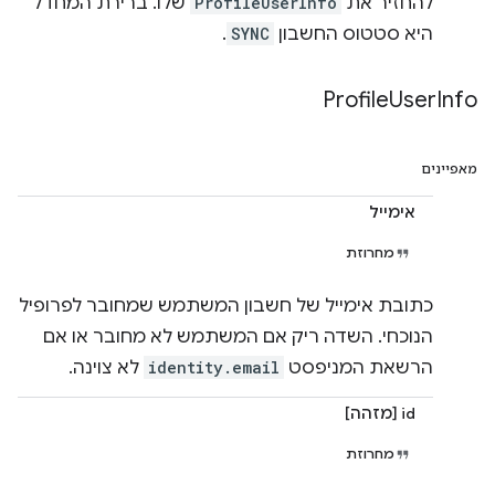
להחזיר את
ProfileUserInfo
שלו. ברירת המחדל
היא סטטוס החשבון
SYNC
.
Profile
User
Info
מאפיינים
אימייל
מחרוזת
כתובת אימייל של חשבון המשתמש שמחובר לפרופיל
הנוכחי. השדה ריק אם המשתמש לא מחובר או אם
הרשאת המניפסט
identity.email
לא צוינה.
id [מזהה]
מחרוזת