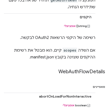
הפונקציה
getAuthToken
תחזיר שגיאה בכל פעם
שתידרש הנחיה.
היקפים
string[]
אופציונלי
רשימה של היקפי הרשאות OAuth2 לבקשה.
אם השדה
scopes
קיים, הוא מבטל את רשימת
ההיקפים שצוינה בקובץ manifest.json.
Web
Auth
Flow
Details
מאפיינים
abortOnLoadForNonInteractive
boolean
אופציונלי