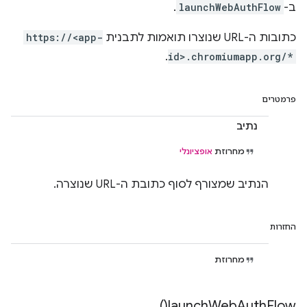
ב-
launchWebAuthFlow
.
כתובות ה-URL שנוצרו תואמות לתבנית
https://<app-
.
id>.chromiumapp.org/*
פרמטרים
נתיב
מחרוזת
אופציונלי
הנתיב שמצורף לסוף כתובת ה-URL שנוצרה.
החזרות
מחרוזת
)
launch
Web
Auth
Flow(