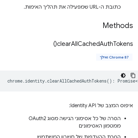
כתובת ה-URL שמפעילה את תהליך האימות.
Methods
)
clear
All
Cached
Auth
Tokens(
Chrome 87 ואילך
chrome
.
identity
.
clearAllCachedAuthTokens
()
:
Promise<
איפוס המצב של Identity API:
הסרה של כל אסימוני הגישה מסוג OAuth2
ממטמון האסימונים
הסרת ההעדפות של חשבון המשתמש