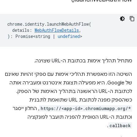
chrome
.
identity
.
launchWebAuthFlow
(
details
:
WebAuthFlowDetails
,
)
:
Promise<string
|
undefined
>
מתחיל תהליך אימות בכתובת ה-URL שצוינה.
השיטה הזו מאפשרת תהליכי אימות עם ספקי זהויות שאינם
של Google. היא מפעילה תצוגת אינטרנט ומעבירה אותה
לכתובת ה-URL הראשונה בתהליך האימות של הספק.
כשהספק מפנה לכתובת URL שתואמת לתבנית
https://<app-id>.chromiumapp.org/*
, החלון ייסגר
וכתובת ה-URL הסופית להפניה תועבר לפונקציה
.
callback