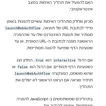
האם להפעיל את תהליך האימות במצב
אינטראקטיבי.
מכיוון שחלק מתהליכי האימות עשויים להפנות באופן
מיידי לכתובת URL של תוצאה,
launchWebAuthFlow
מסתיר את תצוגת האינטרנט שלו עד שההפניה
הראשונה מפנה לכתובת ה-URL הסופית, או עד
שטעינת הדף שמיועד להצגה מסתיימת.
אם הדגל
interactive
הוא
true
, החלון יוצג
כשטעינת הדף תסתיים. אם הדגל הוא
false
או
שהוא מושמט, הפונקציה
launchWebAuthFlow
תחזיר שגיאה אם הניווט הראשוני לא ישלים את
התהליך.
בתהליכים שמשתמשים ב-JavaScript להפניה
אוטומטית, אפשר להגדיר את