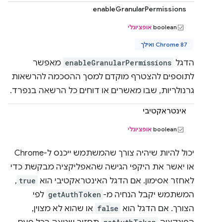
enableGranularPermissions
boolean
אופציונלי
Chrome 87 ואילך
הדגל
enableGranularPermissions
מאפשר
לתוספים להצטרף מוקדם למסך ההסכמה להרשאות
גרנולריות, שבו מאשרים או דוחים כל הרשאה בנפרד.
אינטראקטיבי
boolean
אופציונלי
יכול להיות שיהיה צורך שהמשתמש ייכנס ל-Chrome
או יאשר את היקפי הגישה שהאפליקציה מבקשת כדי
לאחזר אסימון. אם הדגל האינטראקטיבי הוא
true
,
המשתמש יקבל הנחיה מ-
getAuthToken
לפי
הצורך. אם הדגל הוא
false
או שהוא לא מצוין,