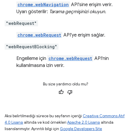
chrome.webNavigation
API'sine erişim verir.
Uyarı gösterilir:
Tarama geçmişinizi okuyun.
"webRequest"
chrome.webRequest
API'ye erişim sağlar.
"webRequestBlocking"
Engelleme için
chrome.webRequest
API'nin
kullanılmasına izin verir.
Bu size yardımcı oldu mu?
Aksi belirtilmediği sürece bu sayfanın içeriği
Creative Commons Atıf
4.0 Lisansı
altında ve kod örnekleri
Apache 2.0 Lisansı
altında
lisanslanmıştır. Ayrıntılı bilgi için
Google Developers Site