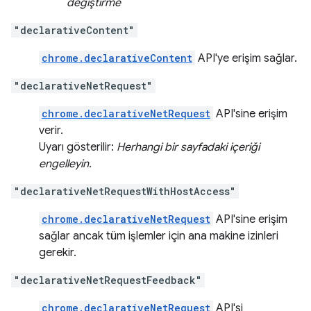
değiştirme
"declarativeContent"
chrome.declarativeContent
API'ye erişim sağlar.
"declarativeNetRequest"
chrome.declarativeNetRequest
API'sine erişim
verir.
Uyarı gösterilir:
Herhangi bir sayfadaki içeriği
engelleyin.
"declarativeNetRequestWithHostAccess"
chrome.declarativeNetRequest
API'sine erişim
sağlar ancak tüm işlemler için ana makine izinleri
gerekir.
"declarativeNetRequestFeedback"
chrome.declarativeNetRequest
API'si