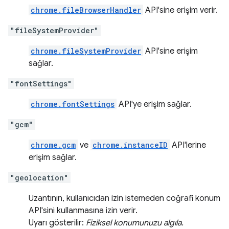
chrome.fileBrowserHandler
API'sine erişim verir.
"fileSystemProvider"
chrome.fileSystemProvider
API'sine erişim
sağlar.
"fontSettings"
chrome.fontSettings
API'ye erişim sağlar.
"gcm"
chrome.gcm
ve
chrome.instanceID
API'lerine
erişim sağlar.
"geolocation"
Uzantının, kullanıcıdan izin istemeden coğrafi konum
API'sini kullanmasına izin verir.
Uyarı gösterilir:
Fiziksel konumunuzu algıla.