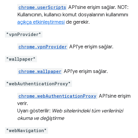
chrome.userScripts
API'sine erişim sağlar. NOT:
Kullanıcının, kullanıcı komut dosyalarının kullanımını
açıkça etkinleştirmesi
de gerekir.
"vpnProvider"
chrome.vpnProvider
API'ye erişim sağlar.
"wallpaper"
chrome.wallpaper
API'ye erişim sağlar.
"webAuthenticationProxy"
chrome.webAuthenticationProxy
API'sine erişim
verir.
Uyarı gösterilir:
Web sitelerindeki tüm verilerinizi
okuma ve değiştirme
"webNavigation"