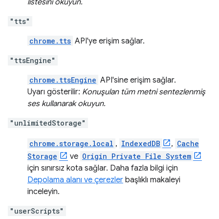
listesini okuyun.
"tts"
chrome.tts
API'ye erişim sağlar.
"ttsEngine"
chrome.ttsEngine
API'sine erişim sağlar.
Uyarı gösterilir:
Konuşulan tüm metni sentezlenmiş
ses kullanarak okuyun.
"unlimitedStorage"
chrome.storage.local
,
IndexedDB
,
Cache
Storage
ve
Origin Private File System
için sınırsız kota sağlar. Daha fazla bilgi için
Depolama alanı ve çerezler
başlıklı makaleyi
inceleyin.
"userScripts"