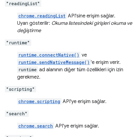
"readingList"
chrome.readingList
API'sine erişim sağlar.
Uyarı gösterilir:
Okuma listesindeki girişleri okuma ve
değiştirme
"runtime"
runtime.connectNative()
ve
runtime.sendNativeMessage()
'e erişim verir.
runtime
ad alanının diğer tüm özellikleri için izin
gerekmez.
"scripting"
chrome.scripting
API'ye erişim sağlar.
"search"
chrome.search
API'ye erişim sağlar.