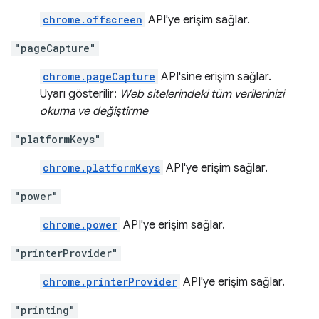
chrome.offscreen
API'ye erişim sağlar.
"pageCapture"
chrome.pageCapture
API'sine erişim sağlar.
Uyarı gösterilir:
Web sitelerindeki tüm verilerinizi
okuma ve değiştirme
"platformKeys"
chrome.platformKeys
API'ye erişim sağlar.
"power"
chrome.power
API'ye erişim sağlar.
"printerProvider"
chrome.printerProvider
API'ye erişim sağlar.
"printing"