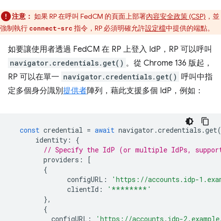
注意：
如果 RP 在呼叫 FedCM 的頁面上部署
內容安全政策 (CSP)
，並
強制執行
指令，RP 必須明確允許
設定檔
中提供的端點。
connect-src
如要讓使用者透過 FedCM 在 RP 上登入 IdP，RP 可以呼叫
navigator.credentials.get()
。從 Chrome 136 版起，
RP 可以在單一
navigator.credentials.get()
呼叫中指
定多個身分識別
提供者
陣列，藉此支援多個 IdP，例如：
const
credential
=
await
navigator
.
credentials
.
get
identity
:
{
// Specify the IdP (or multiple IdPs, suppor
providers
:
[
{
configURL
:
'https://accounts.idp-1.exa
clientId
:
'********'
},
{
configURL
:
'https://accounts.idp-2.example