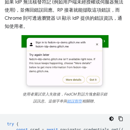
如果 IdP 無法核發符記 (例如用戶端未經授權或伺服器無法
使用)，並傳回錯誤回應。RP 接著就能擷取這項錯誤，而
Chrome 則可透過瀏覽器 UI 顯示 IdP 提供的錯誤資訊，通
知使用者。
使用者嘗試登入失敗後，FedCM 對話方塊會顯示錯
誤訊息。這個字串與
錯誤類型
相關聯。
try
{
const
cred
=
await
navigator
.
credentials
.
get
({