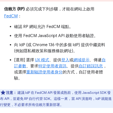
信賴方 (RP)
必須完成下列步驟，才能在網站上啟用
FedCM
：
確認 RP 網站允許 FedCM 端點。
使用 FedCM JavaScript API 啟動使用者驗證。
向 IdP (或 Chrome 136 中的多個 IdP) 提供中繼資料
(例如隱私權政策和服務條款網址)。
[選用] 選擇
UX 模式
、提供
登入
或
網域提示
、傳遞
自
訂參數
、要求
特定使用者資訊
、提供
自訂錯誤訊息
，
或選擇
重新驗證使用者身分
的方式，自訂使用者體
驗。
注意：
建議 IdP 在 FedCM API 發展成熟前，使用 JavaScript SDK 發
布 API，並避免 RP 自行代管 SDK。這樣一來，當 API 演進時，IdP 就能進
行變更，不必要求所有信賴方重新部署。