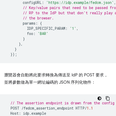
configURL
:
'https://idp.example/fedcm.json'
,
// Key/value pairs that need to be passed fr
// RP to the IdP but that don't really play 
// the browser.
params
:
{
IDP_SPECIFIC_PARAM
:
'1'
,
foo
:
'BAR'
}
},
}
});
瀏覽器會自動將此要求轉換為傳送至 IdP 的 POST 要求，
並將參數做為單一網址編碼的 JSON 序列化物件：
// The assertion endpoint is drawn from the config
POST
/
fedcm_assertion_endpoint
HTTP
/
1.1
Host
:
idp
.
example