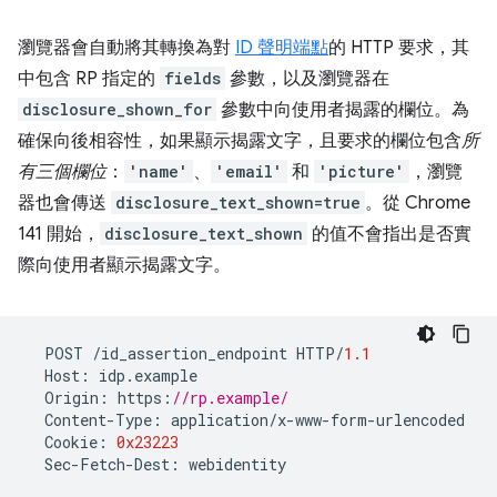
瀏覽器會自動將其轉換為對
ID 聲明端點
的 HTTP 要求，其
中包含 RP 指定的
fields
參數，以及瀏覽器在
disclosure_shown_for
參數中向使用者揭露的欄位。為
確保向後相容性，如果顯示揭露文字，且要求的欄位包含
所
有三個欄位
：
'name'
、
'email'
和
'picture'
，瀏覽
器也會傳送
disclosure_text_shown=true
。從 Chrome
141 開始，
disclosure_text_shown
的值不會指出是否實
際向使用者顯示揭露文字。
POST
/
id_assertion_endpoint
HTTP
/
1.1
Host
:
idp
.
example
Origin
:
https
:
//rp.example/
Content
-
Type
:
application
/
x
-
www
-
form
-
urlencoded
Cookie
:
0x23223
Sec
-
Fetch
-
Dest
:
webidentity