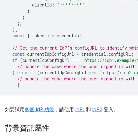
clientId
:
'********'
}]
}
},
);
const
{
token
}
=
credential
;
// Get the current IdP's configURL to identify whi
const
currentIdpConfigUrl
=
credential
.
configURL
;
if
(
currentIdpConfigUrl
===
'https://idp1.example/
// handle the case where the user signed in with 
}
else
if
(
currentIdpConfigUrl
===
'https://idp2.e
// handle the case where the user signed in with 
}
如要試用
多個 IdP 功能
，請使用
IdP1
和
IdP2
登入。
背景資訊屬性