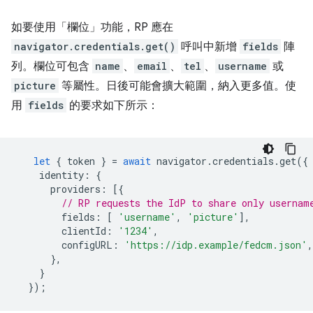
如要使用「欄位」功能，RP 應在
navigator.credentials.get()
呼叫中新增
fields
陣
列。欄位可包含
name
、
email
、
tel
、
username
或
picture
等屬性。日後可能會擴大範圍，納入更多值。使
用
fields
的要求如下所示：
let
{
token
}
=
await
navigator
.
credentials
.
get
({
identity
:
{
providers
:
[{
// RP requests the IdP to share only usernam
fields
:
[
'username'
,
'picture'
],
clientId
:
'1234'
,
configURL
:
'https://idp.example/fedcm.json'
,
},
}
});