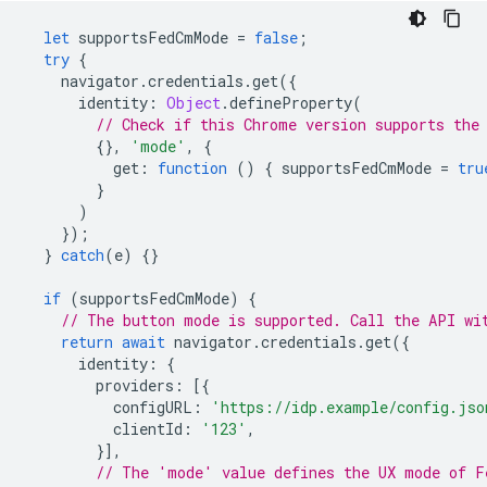
let
supportsFedCmMode
=
false
;
try
{
navigator
.
credentials
.
get
({
identity
:
Object
.
defineProperty
(
// Check if this Chrome version supports the
{},
'mode'
,
{
get
:
function
()
{
supportsFedCmMode
=
tru
}
)
});
}
catch
(
e
)
{}
if
(
supportsFedCmMode
)
{
// The button mode is supported. Call the API wi
return
await
navigator
.
credentials
.
get
({
identity
:
{
providers
:
[{
configURL
:
'https://idp.example/config.jso
clientId
:
'123'
,
}],
// The 'mode' value defines the UX mode of F