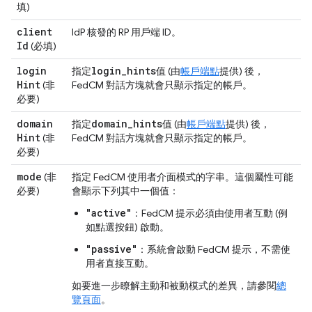
填)
client
IdP 核發的 RP 用戶端 ID。
Id
(必填)
login
login
_
hints
指定
值 (由
帳戶端點
提供) 後，
Hint
(非
FedCM 對話方塊就會只顯示指定的帳戶。
必要)
domain
domain
_
hints
指定
值 (由
帳戶端點
提供) 後，
Hint
(非
FedCM 對話方塊就會只顯示指定的帳戶。
必要)
mode
(非
指定 FedCM 使用者介面模式的字串。這個屬性可能
必要)
會顯示下列其中一個值：
"active"
：FedCM 提示必須由使用者互動 (例
如點選按鈕) 啟動。
"passive"
：系統會啟動 FedCM 提示，不需使
用者直接互動。
如要進一步瞭解主動和被動模式的差異，請參閱
總
覽頁面
。