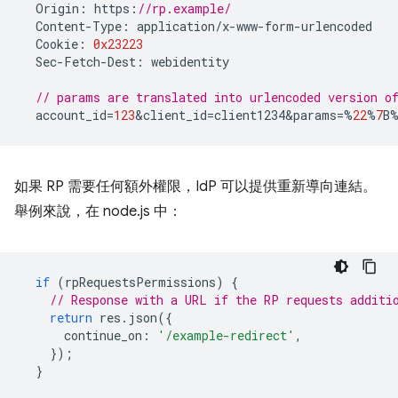
Origin
:
https
:
//rp.example/
Content
-
Type
:
application
/
x
-
www
-
form
-
urlencoded
Cookie
:
0x23223
Sec
-
Fetch
-
Dest
:
webidentity
// params are translated into urlencoded version 
account_id
=
123
&
client_id
=
client1234&params
=%
22
%
7
B
如果 RP 需要任何額外權限，IdP 可以提供重新導向連結。
舉例來說，在 node.js 中：
if
(
rpRequestsPermissions
)
{
// Response with a URL if the RP requests additi
return
res
.
json
({
continue_on
:
'/example-redirect'
,
});
}