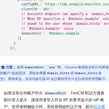
configURL
:
'https://idp.example/manifest.jso
clientId
:
'abc'
,
// Accounts endpoint can specify a 'domain_h
// When RP specifies a '@domain.example' val
// shown to the user whose 'domain_hints' ar
// '@domain.example' value
domainHint
:
'@domain.example'
}]
}
});
注意：
使用
時，Chrome 會篩除沒有任何網域
domainHint: 'any'
的帳戶 (也就是說，系統未傳遞
或
為
domain_hints
domain_hints
空)。舉例來說，這項功能可讓 RP 在註冊程序中只允許使用受管理帳戶。
如果沒有任何帳戶符合
domainHint
，FedCM 對話方塊會
顯示登入提示，讓使用者登入符合 RP 所要求提示的 IdP 帳
戶。使用者輕觸提示時，系統會開啟對話方塊，顯示
設定檔