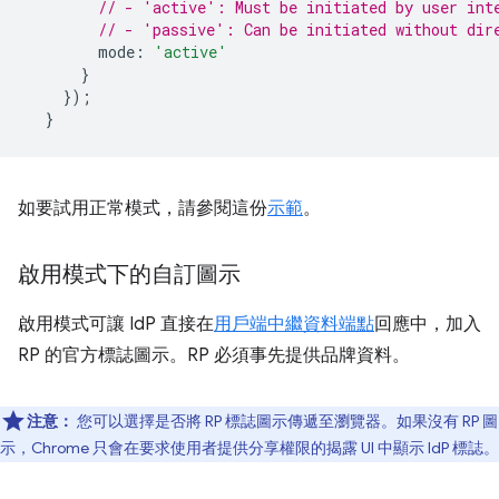
// - 'active': Must be initiated by user int
// - 'passive': Can be initiated without dir
mode
:
'active'
}
});
}
如要試用正常模式，請參閱這份
示範
。
啟用模式下的自訂圖示
啟用模式可讓 IdP 直接在
用戶端中繼資料端點
回應中，加入
RP 的官方標誌圖示。RP 必須事先提供品牌資料。
注意：
您可以選擇是否將 RP 標誌圖示傳遞至瀏覽器。如果沒有 RP 圖
示，Chrome 只會在要求使用者提供分享權限的揭露 UI 中顯示 IdP 標誌。