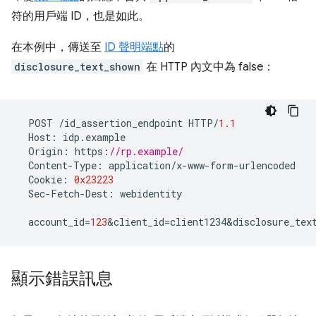
符的用戶端 ID，也是如此。
在本例中，傳送至
ID 聲明端點
的
disclosure_text_shown
在 HTTP 內文中為 false：
POST
/
id_assertion_endpoint
HTTP
/
1.1
Host
:
idp
.
example
Origin
:
https
:
//rp.example/
Content
-
Type
:
application
/
x
-
www
-
form
-
urlencoded
Cookie
:
0x23223
Sec
-
Fetch
-
Dest
:
webidentity
account_id
=
123
&
client_id
=
client1234&disclosure_tex
顯示錯誤訊息