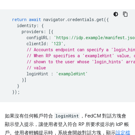
return
await
navigator
.
credentials
.
get
({
identity
:
{
providers
:
[{
configURL
:
'https://idp.example/manifest.jso
clientId
:
'123'
,
// Accounts endpoint can specify a 'login_hi
// When RP specifies a 'exampleHint' value, 
// shown to the user whose 'login_hints' arr
// value
loginHint
:
'exampleHint'
}]
}
});
如果沒有任何帳戶符合
loginHint
，FedCM 對話方塊會
顯示登入提示，讓使用者登入符合 RP 所要求提示的 IdP 帳
戶。使用者輕觸提示時，系統會開啟對話方塊，顯示
設定檔