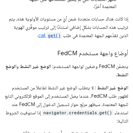
المعتمِدة آخرًا.
إذا كانت هناك حسابات متعددة ضمن أيّ من مستويات الأولوية هذه، يتم
ترتيب هذه الحسابات بشكلٍ إضافي استنادًا إلى ترتيب موفِّري الهوية
الذين تقدّمهم الجهة المعتمِدة في طلب
get()
call
.
أوضاع واجهة مستخدم Fed
CM
يتضمّن FedCM وضعَين لواجهة المستخدم:
الوضع غير النشط
و
الوضع
النشط
.
الوضع غير النشط
: لا يتطلب الوضع غير النشط تفاعلاً من المستخدم
لظهور طلب FedCM. عندما يصل المستخدم إلى الموقع الإلكتروني التابع
للجهة المعتمِدة، سيظهر مربّع حوار تسجيل الدخول إلى FedCM عند
استدعاء
navigator.credentials.get()
إذا استوفيت الشروط
التالية: