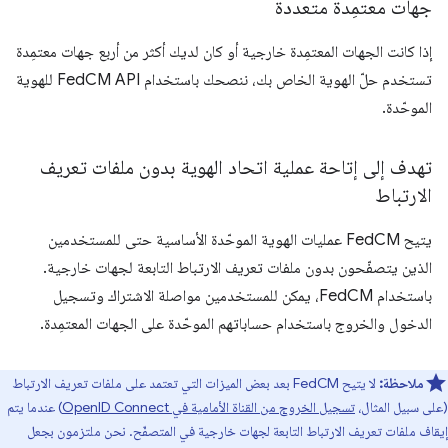
جهات معتمِدة متعددة
إذا كانت الجهات المعتمِدة خارجية أو كان لديك أكثر من أربع جهات معتمِدة
تستخدم حلّ الهوية الخاص بك، ننصحك باستخدام FedCM API للهوية
الموحّدة.
تهدف إلى إتاحة عملية اتحاد الهوية بدون ملفات تعريف
الارتباط
يتيح FedCM عمليات الهوية الموحّدة الأساسية حتى للمستخدمين
الذين يتصفّحون بدون ملفات تعريف الارتباط التابعة لجهات خارجية.
باستخدام FedCM، يمكن للمستخدمين مواصلة الاشتراك وتسجيل
الدخول والخروج باستخدام حساباتهم الموحّدة على الجهات المعتمِدة.
ملاحظة:
لا يتيح FedCM بعد بعض الميزات التي تعتمد على ملفات تعريف الارتباط
(على سبيل المثال،
تسجيل الخروج من القناة الأمامية في OpenID Connect
) عندما يتم
إيقاف ملفات تعريف الارتباط التابعة لجهات خارجية في المتصفّح. نحن ملتزمون بجعل