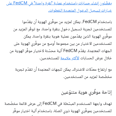
يفضّلون إنشاء حسابات باستخدام عملية "نقرة واحدة" في FedCM على
خيارات تسجيل الدخول المتعددة الخطوات.
باستخدام FedCM، يمكن لمزيد من موفِّري الهوية أن يقدّموا
للمستخدمين تجربة تسجيل دخول بنقرة واحدة. مع توفّر المزيد من
موفِّري الهوية الذين يقدّمون عملية هوية بنقرة واحدة، يمكن
للمستخدمين الاختيار من بين مجموعة أوسع من موفِّري الهوية على
الجهات المعتمِدة. يقدّم FedCM آلية محسّنة لاختيار موفِّر الهوية من
خلال عرض الحسابات
الأكثر ملاءمة
للمستخدمين.
مع ارتفاع معدّلات الاشتراك، يمكن للجهات المعتمِدة أن تقدّم تجربة
مخصّصة لمزيد من المستخدمين.
إتاحة موفِّري هوية متنوّعين
تهدف واجهة المستخدم المبسّطة في FedCM إلى عرض قائمة مخصّصة
للمستخدمين بموفِّري الهوية ذوي الصلة.
باستخدام آلية اختيار موفِّر