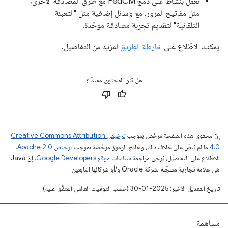
نعمل بنشاط على دمج FedCM مع طرق المصادقة الأخرى،
مثل مفاتيح المرور، مع وسائل إضافية مثل "التعبئة
التلقائية" لتقديم تجربة مصادقة موحّدة.
يمكنك الاطّلاع على
خارطة الطريق
لمزيد من التفاصيل.
هل كان المحتوى مفيدًا؟
إنّ محتوى هذه الصفحة مرخّص بموجب
ترخيص Creative Commons Attribution
4.0‏
ما لم يُنصّ على خلاف ذلك، ونماذج الرموز مرخّصة بموجب
ترخيص Apache 2.0‏
.
للاطّلاع على التفاصيل، يُرجى مراجعة
سياسات موقع Google Developers‏
. إنّ Java
هي علامة تجارية مسجَّلة لشركة Oracle و/أو شركائها التابعين.
تاريخ التعديل الأخير: 2025-01-30 (حسب التوقيت العالمي المتفَّق عليه)
مساهمة