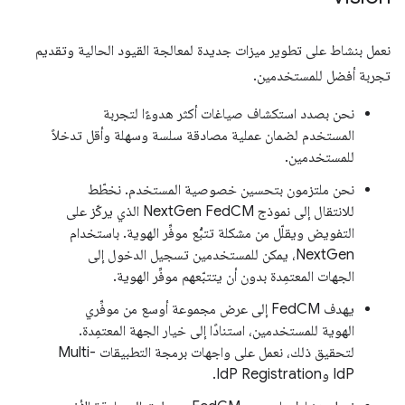
نعمل بنشاط على تطوير ميزات جديدة لمعالجة القيود الحالية وتقديم
تجربة أفضل للمستخدمين.
نحن بصدد استكشاف صياغات أكثر هدوءًا لتجربة
المستخدم لضمان عملية مصادقة سلسة وسهلة وأقل تدخلاً
للمستخدمين.
نحن ملتزمون بتحسين خصوصية المستخدم. نخطّط
للانتقال إلى نموذج NextGen FedCM الذي يركّز على
التفويض ويقلّل من مشكلة تتبُّع موفِّر الهوية. باستخدام
NextGen، يمكن للمستخدمين تسجيل الدخول إلى
الجهات المعتمِدة بدون أن يتتبّعهم موفِّر الهوية.
يهدف FedCM إلى عرض مجموعة أوسع من موفِّري
الهوية للمستخدمين، استنادًا إلى خيار الجهة المعتمِدة.
لتحقيق ذلك، نعمل على واجهات برمجة التطبيقات Multi-
IdP وIdP Registration.