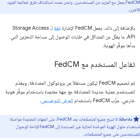
FedCM يعمل مع المزيد من المستخدمين. ونحن بصدد استكشاف طرق لمعالجة القيود
الأخرى.
بالإضافة إلى ذلك، يعمل FedCM كإشارة
ثقة
لـ Storage Access
API، ما يقلّل من المشاكل في طلبات الوصول إلى مساحة التخزين التي
بدأها موفِّر الهوية.
تفاعل المستخدم مع Fed
CM
تم تصميم FedCM ليكون مستقلاً عن بروتوكول المصادقة، ويقدّم
للمستخدم عملية جديدة للمصادقة مع جهة معتمِدة باستخدام موفِّر هوية
خارجي. جرِّب FedCM باستخدام
العرض التوضيحي
.
ملاحظة:
لا تتيح جميع المتصفّحات بعد FedCM. على الجهات المعتمِدة مواصلة
استخدام حلول الهوية الموحّدة الحالية غير المستندة إلى FedCM لإتاحة الوصول
للمستخدمين على جميع المتصفّحات.