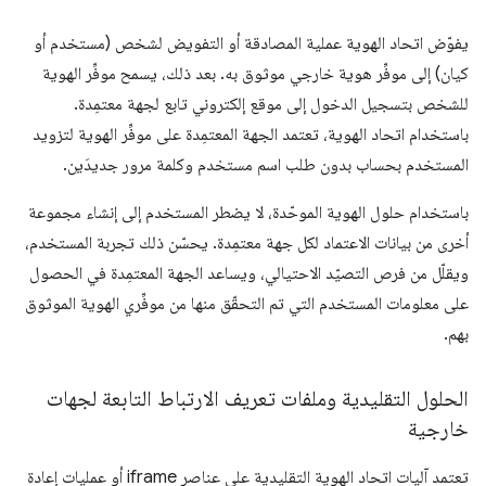
يفوّض اتحاد الهوية عملية المصادقة أو التفويض لشخص (مستخدم أو
كيان) إلى موفِّر هوية خارجي موثوق به. بعد ذلك، يسمح موفِّر الهوية
للشخص بتسجيل الدخول إلى موقع إلكتروني تابع لجهة معتمِدة.
باستخدام اتحاد الهوية، تعتمد الجهة المعتمِدة على موفِّر الهوية لتزويد
المستخدم بحساب بدون طلب اسم مستخدم وكلمة مرور جديدَين.
باستخدام حلول الهوية الموحّدة، لا يضطر المستخدم إلى إنشاء مجموعة
أخرى من بيانات الاعتماد لكل جهة معتمِدة. يحسّن ذلك تجربة المستخدم،
ويقلّل من فرص التصيّد الاحتيالي، ويساعد الجهة المعتمِدة في الحصول
على معلومات المستخدم التي تم التحقّق منها من موفِّري الهوية الموثوق
بهم.
الحلول التقليدية وملفات تعريف الارتباط التابعة لجهات
خارجية
تعتمد آليات اتحاد الهوية التقليدية على عناصر iframe أو عمليات إعادة