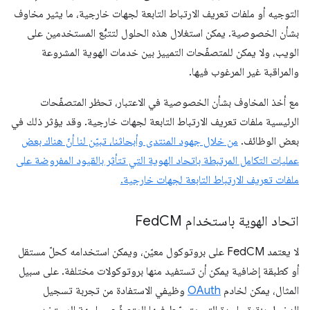
التوجيه أو ملفات تعريف الارتباط التابعة لجهات خارجية، ما يثير مخاوف
بشأن الخصوصية. يمكن استغلال هذه الحلول لتتبُّع المستخدمين على
الويب، ولا يمكن للمتصفّحات التمييز بين خدمات الهوية المشروعة
والمراقبة غير المرغوب فيها.
مع أخذ المخاوف بشأن الخصوصية في الاعتبار، تحظر المتصفّحات
الرئيسية ملفات تعريف الارتباط التابعة لجهات خارجية. وقد يؤثر ذلك في
بعض الوظائف.
من خلال جهود المنتدى وأبحاثنا، تبيّن لنا أنّ هناك بعض
عمليات التكامل المرتبطة باتحاد الهوية التي تتأثر بالقيود المفروضة على
ملفات تعريف الارتباط التابعة لجهات خارجية.
اتحاد الهوية باستخدام Fed
CM
لا يعتمد FedCM على بروتوكول معيّن، ويمكن استخدامه كحلّ مستقل
أو كطبقة إضافية يمكن أن تستفيد منها بروتوكولات مختلفة. على سبيل
المثال، يمكن لخادم
OAuth
وظيفي الاستفادة من تجربة تسجيل