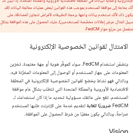
الإلكترونية وحماية البيانات في المنطقة الاقتصادية الأوروبية والمملكة المتحدة. إذا تبيّن لك
أنّك بحاجة إلى موافقة المستخدم بموجب هذه القوانين لبعض عمليات معالجة البيانات (قد
يكون ذلك لأنّك تستخدم بيانات واجهة برمجة التطبيقات لأغراض تتجاوز المصادقة، على
سبيل المثال، عرض إعلانات مخصّصة للمستخدمين)، عليك الحصول على هذه الموافقة بشكلٍ
منفصل عن مربّع حوار FedCM.
الامتثال لقوانين الخصوصية الإلكترونية
يتضمّن استخدام FedCM، سواء كموفِّر هوية أو جهة معتمِدة، تخزين
المعلومات على جهاز المستخدم أو الوصول إلى المعلومات المخزّنة فيه،
وبالتالي فهو نشاط يخضع لقوانين الخصوصية الإلكترونية في المنطقة
الاقتصادية الأوروبية والمملكة المتحدة التي تتطلب بشكلٍ عام موافقة
المستخدم. تقع على عاتقك مسؤولية تحديد ما إذا كان استخدامك لـ
FedCM
ضروريًا للغاية
لتقديم خدمة على الإنترنت طلبها المستخدم
صراحةً، وبالتالي يكون معفيًا من شرط الحصول على الموافقة.
Vision