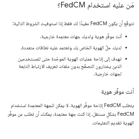
مَن عليه استخدام Fed
CM؟
نتوقّع أن يكون FedCM مفيدًا لك فقط إذا استوفيت الشروط التالية:
أنت موفِّر هوية ولديك جهات معتمِدة خارجية.
لديك حلّ الهوية الخاص بك وتعتمد عليه نطاقات متعددة.
تهدف إلى إتاحة عمليات الهوية الموحّدة حتى للمستخدمين
الذين يختارون التصفّح بدون ملفات تعريف الارتباط التابعة
لجهات خارجية.
أنت موفِّر هوية
يتطلب FedCM إتاحة موفِّر الهوية. لا يمكن للجهة المعتمِدة استخدام
FedCM بشكلٍ مستقل. إذا كنت جهة معتمِدة، يمكنك أن تطلب من موفِّر
الهوية تقديم التعليمات.