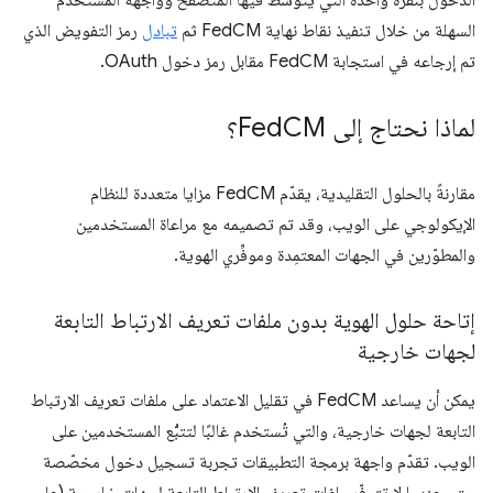
الدخول بنقرة واحدة التي يتوسّط فيها المتصفّح وواجهة المستخدم
السهلة من خلال تنفيذ نقاط نهاية FedCM ثم
تبادل
رمز التفويض الذي
تم إرجاعه في استجابة FedCM مقابل رمز دخول OAuth.
لماذا نحتاج إلى Fed
CM؟
مقارنةً بالحلول التقليدية، يقدّم FedCM مزايا متعددة للنظام
الإيكولوجي على الويب، وقد تم تصميمه مع مراعاة المستخدمين
والمطوّرين في الجهات المعتمِدة وموفِّري الهوية.
إتاحة حلول الهوية بدون ملفات تعريف الارتباط التابعة
لجهات خارجية
يمكن أن يساعد FedCM في تقليل الاعتماد على ملفات تعريف الارتباط
التابعة لجهات خارجية، والتي تُستخدم غالبًا لتتبُّع المستخدمين على
الويب. تقدّم واجهة برمجة التطبيقات تجربة تسجيل دخول مخصّصة