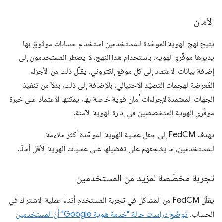
الأمان
يتيح نهج الهوية الموحّدة للمستخدمين استخدام حسابات موثوق بها
يديرها موفِّرو الهوية. باستخدام هذا النهج، لا يضطر المستخدمون إلى
إضافة بيانات الاعتماد إلى كل موقع إلكتروني. يقلّل ذلك من الأجزاء
المُعرضة لهجمات التصيّد الاحتيالي. بالإضافة إلى ذلك، بدلاً من تنفيذ
الجهات المعتمِدة لإجراءات أمان قوية خاصة بها، يمكنها الاعتماد على خبرة
موفِّري الهوية المتخصصين في إدارة الهوية الآمنة.
يهدف FedCM إلى جعل عملية الهوية الموحّدة أكثر ملاءمة
للمستخدمين، ما يشجعهم على تفضيلها على عمليات الهوية الأقل أمانًا.
تجربة مخصّصة لمزيد من المستخدمين
يقلّل FedCM من المشاكل في تجربة المستخدم أثناء عملية الاشتراك في
الحساب.
توضّح دراسات حالة "خدمة هوية Google" أنّ المستخدمين