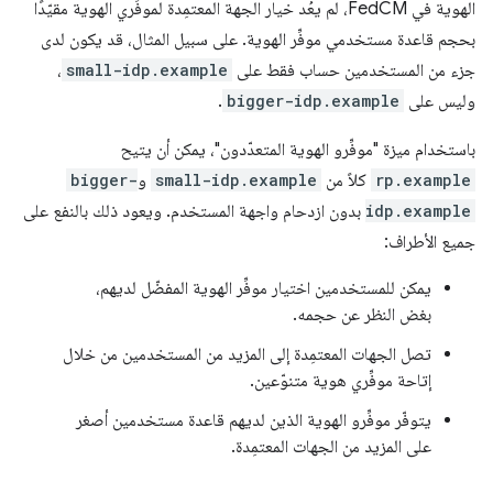
الهوية في FedCM، لم يعُد خيار الجهة المعتمِدة لموفِّري الهوية مقيّدًا
بحجم قاعدة مستخدمي موفِّر الهوية. على سبيل المثال، قد يكون لدى
جزء من المستخدمين حساب فقط على
small-idp.example
،
وليس على
bigger-idp.example
.
باستخدام ميزة "موفِّرو الهوية المتعدّدون"، يمكن أن يتيح
rp.example
كلاً من
small-idp.example
و
bigger-
idp.example
بدون ازدحام واجهة المستخدم. ويعود ذلك بالنفع على
جميع الأطراف:
يمكن للمستخدمين اختيار موفِّر الهوية المفضّل لديهم،
بغض النظر عن حجمه.
تصل الجهات المعتمِدة إلى المزيد من المستخدمين من خلال
إتاحة موفِّري هوية متنوّعين.
يتوفّر موفِّرو الهوية الذين لديهم قاعدة مستخدمين أصغر
على المزيد من الجهات المعتمِدة.