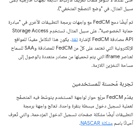
حتى عندما لا تتوفّر ملفات تعريف الارتباط التابعة لجهات خارجية (على
سبيل المثال، في "وضع التصفّح المتخفي").
تم أيضًا دمج FedCM مع واجهات برمجة التطبيقات الأخرى في "مبادرة
حماية الخصوصية". على سبيل المثال، تستخدِم Storage Access
API مصادقة FedCM كإشارة
ثقة
. يكون هذا التكامل مفيدًا للمواقع
الإلكترونية التي تعتمد على كلّ من FedCM للمصادقة وSAA للسماح
لعناصر iframe التي يتم تحميلها من مصادر متعددة بالوصول إلى
مساحة التخزين اللازمة.
تجربة مُحسنة للمستخدمين
يقدّم FedCM مربّع حوار لواجهة المستخدم يتوسّط فيه المتصفّح
لعملية تسجيل دخول مبسطة بنقرة واحدة. تعالج واجهة برمجة
التطبيقات أيضًا مشكلة صفحات تسجيل الدخول المزدحمة، والتي تُعرف
أحيانًا باسم
مشكلة NASCAR
.