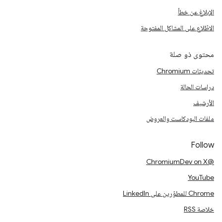
الإبلاغ عن خطأ
الاطّلاع على المشاكل المفتوحة
محتوى ذو صلة
تحديثات Chromium
دراسات الحالة
الأرشيف
ملفات البودكاست والعروض
Follow
@ChromiumDev on X
YouTube
Chrome للمطوّرين على LinkedIn
خلاصة RSS