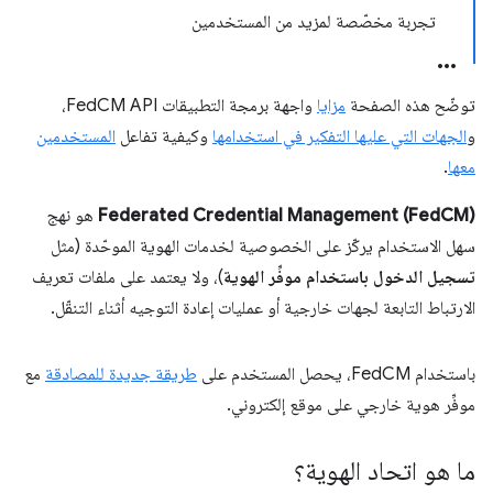
تجربة مخصّصة لمزيد من المستخدمين
توضّح هذه الصفحة
مزايا
واجهة برمجة التطبيقات FedCM API،
و
الجهات التي عليها التفكير في استخدامها
وكيفية تفاعل
المستخدمين
معها
.
Federated Credential Management (FedCM)
هو نهج
سهل الاستخدام يركّز على الخصوصية لخدمات الهوية الموحّدة (مثل
تسجيل الدخول باستخدام موفِّر الهوية
)، ولا يعتمد على ملفات تعريف
الارتباط التابعة لجهات خارجية أو عمليات إعادة التوجيه أثناء التنقّل.
باستخدام FedCM، يحصل المستخدم على
طريقة جديدة للمصادقة
مع
موفِّر هوية خارجي على موقع إلكتروني.
ما هو اتحاد الهوية؟