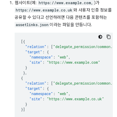
웹사이트(예:
https://www.example.com,
)가
https://www.example.co.uk
와 사용자 인증 정보를
공유할 수 있다고 선언하려면 다음 콘텐츠를 포함하는
assetlinks.json
이라는 파일을 만듭니다.
[{
"relation"
:
[
"delegate_permission/common.ge
"target"
:
{
"namespace"
:
"web"
,
"site"
:
"https://www.example.com"
}
},
{
"relation"
:
[
"delegate_permission/common.ge
"target"
:
{
"namespace"
:
"web"
,
"site"
:
"https://www.example.co.uk"
}
}]