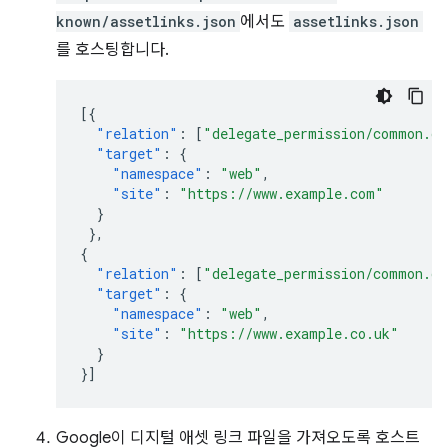
known/assetlinks.json
에서도
assetlinks.json
를 호스팅합니다.
[{
"relation"
:
[
"delegate_permission/common.ge
"target"
:
{
"namespace"
:
"web"
,
"site"
:
"https://www.example.com"
}
},
{
"relation"
:
[
"delegate_permission/common.ge
"target"
:
{
"namespace"
:
"web"
,
"site"
:
"https://www.example.co.uk"
}
}]
Google이 디지털 애셋 링크 파일을 가져오도록 호스트