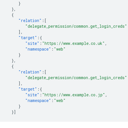
}
},
{
"relation"
:[
"delegate_permission/common.get_login_creds"
],
"target"
:{
"site"
:
"https://www.example.co.uk"
,
"namespace"
:
"web"
}
},
{
"relation"
:[
"delegate_permission/common.get_login_creds"
],
"target"
:{
"site"
:
"https://www.example.co.jp"
,
"namespace"
:
"web"
}
}]