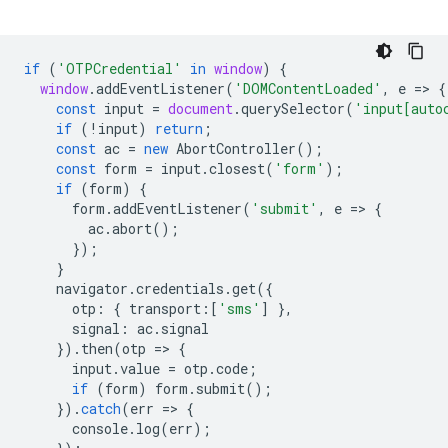
if
(
'OTPCredential'
in
window
)
{
window
.
addEventListener
(
'DOMContentLoaded'
,
e
=
>
{
const
input
=
document
.
querySelector
(
'input[auto
if
(
!
input
)
return
;
const
ac
=
new
AbortController
();
const
form
=
input
.
closest
(
'form'
);
if
(
form
)
{
form
.
addEventListener
(
'submit'
,
e
=
>
{
ac
.
abort
();
});
}
navigator
.
credentials
.
get
({
otp
:
{
transport
:
[
'sms'
]
},
signal
:
ac
.
signal
}).
then
(
otp
=
>
{
input
.
value
=
otp
.
code
;
if
(
form
)
form
.
submit
();
}).
catch
(
err
=
>
{
console
.
log
(
err
);