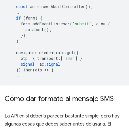
…
const
ac
=
new
AbortController
();
…
if
(
form
)
{
form
.
addEventListener
(
'submit'
,
e
=
>
{
ac
.
abort
();
});
}
…
navigator
.
credentials
.
get
({
otp
:
{
transport
:[
'sms'
]
},
signal
:
ac
.
signal
})
.
then
(
otp
=
>
{
…
Cómo dar formato al mensaje SMS
La API en sí debería parecer bastante simple, pero hay
algunas cosas que debes saber antes de usarla. El