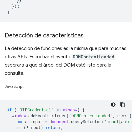
});
});
}
Detección de características
La detección de funciones es la misma que para muchas
otras APIs. Escuchar el evento
DOMContentLoaded
esperará a que el árbol del DOM esté listo para la
consulta.
JavaScript
if
(
'OTPCredential'
in
window
)
{
window
.
addEventListener
(
'DOMContentLoaded'
,
e
=
>
{
const
input
=
document
.
querySelector
(
'input[auto
if
(
!
input
)
return
;