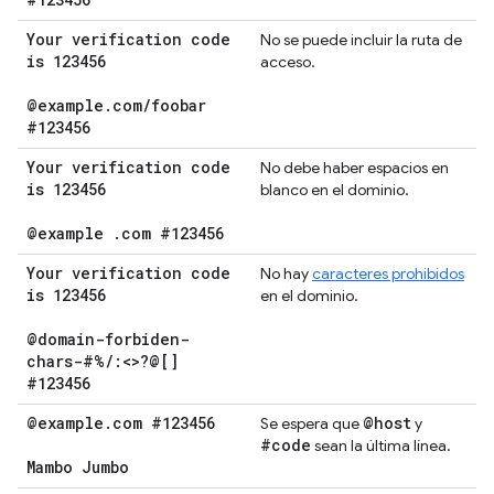
Your verification code
No se puede incluir la ruta de
is 123456
acceso.
@example
.
com
/
foobar
#123456
Your verification code
No debe haber espacios en
is 123456
blanco en el dominio.
@example
.
com #123456
Your verification code
No hay
caracteres prohibidos
is 123456
en el dominio.
@domain-forbiden-
chars-#%
/
:<>?@[]
#123456
@example
.
com #123456
@host
Se espera que
y
#code
sean la última línea.
Mambo Jumbo