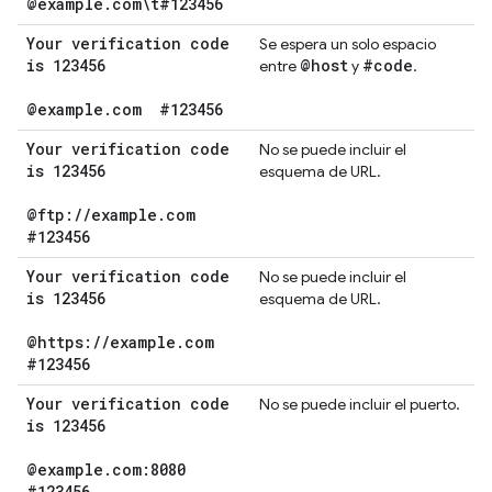
@example
.
com\t#123456
Your verification code
Se espera un solo espacio
is 123456
@host
#code
entre
y
.
@example
.
com
#123456
Your verification code
No se puede incluir el
is 123456
esquema de URL.
@ftp:
/
/
example
.
com
#123456
Your verification code
No se puede incluir el
is 123456
esquema de URL.
@https:
/
/
example
.
com
#123456
Your verification code
No se puede incluir el puerto.
is 123456
@example
.
com:8080
#123456