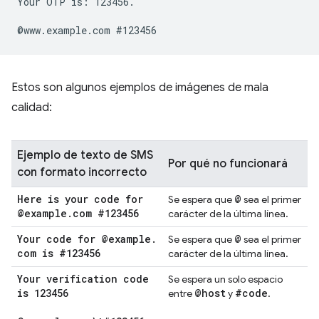
Your OTP is: 123456.

Estos son algunos ejemplos de imágenes de mala
calidad:
Ejemplo de texto de SMS
Por qué no funcionará
con formato incorrecto
Here is your code for
@
Se espera que
sea el primer
@example
.
com #123456
carácter de la última línea.
Your code for @example
.
@
Se espera que
sea el primer
com is #123456
carácter de la última línea.
Your verification code
Se espera un solo espacio
is 123456
@host
#code
entre
y
.