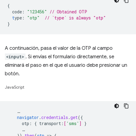
{
code
:
"123456"
// Obtained OTP
t
ype
:
"otp"
// `type` is always "otp"
}
A continuación, pasa el valor de la OTP al campo
<input>
. Si envías el formulario directamente, se
eliminará el paso en el que el usuario debe presionar un
botón.
JavaScript
…
navigator
.
credentials
.
get
(
{
otp
:
{
transport
:
[
'sms'
]
}
…
}
)
.
then
(
otp
=
>
{