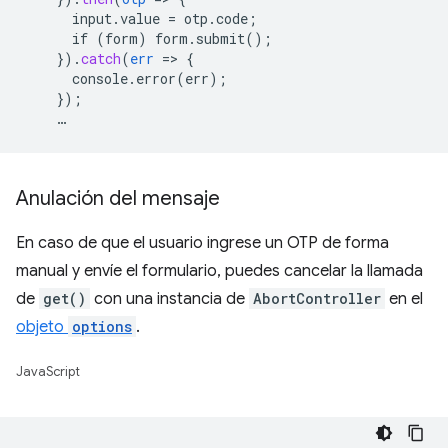
input.value
=
otp.code
;
if
(form)
form.submit()
;
}
)
.
catch
(
err
=
>
{
console.error(err)
;
}
);
…
Anulación del mensaje
En caso de que el usuario ingrese un OTP de forma
manual y envíe el formulario, puedes cancelar la llamada
de
get()
con una instancia de
AbortController
en el
objeto
options
.
JavaScript