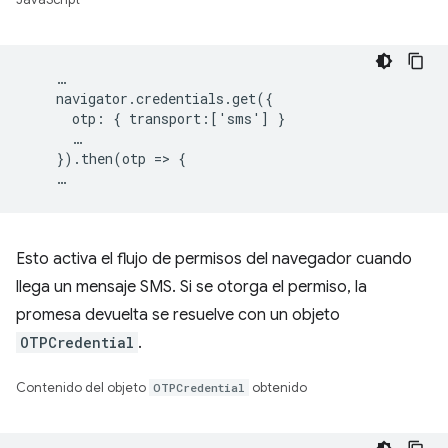
JavaScript
    …

    navigator.credentials.get({

      otp: { transport:['sms'] }

      …

    }).then(otp => {

Esto activa el flujo de permisos del navegador cuando
llega un mensaje SMS. Si se otorga el permiso, la
promesa devuelta se resuelve con un objeto
OTPCredential
.
Contenido del objeto
OTPCredential
obtenido