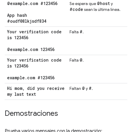
@example
.
com #123456
@host
Se espera que
y
#code
sean la última línea.
App hash
#oudf08lkjsdf834
Your verification code
#
Falta
.
is 123456
@example
.
com 123456
Your verification code
@
Falta
.
is 123456
example
.
com #123456
Hi mom
,
did you receive
@
#
Faltan
y
.
my last text
Demostraciones
Prueba varios mensajes con la demostración: