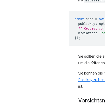
mit
mediation
const
cred
=
awa
publicKey
:
opt
// Request con
mediation
:
'c
});
Sie sollten di
um die Kriterie
Sie können die 
Passkey zu best
ist.
Vorsicht