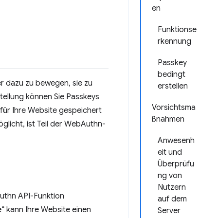
en
Funktionse
rkennung
Passkey
bedingt
zer dazu zu bewegen, sie zu
erstellen
tellung können Sie Passkeys
Vorsichtsma
t für Ihre Website gespeichert
ßnahmen
glicht, ist Teil der WebAuthn-
Anwesenh
eit und
Überprüfu
ng von
Nutzern
Authn API-Funktion
auf dem
e“ kann Ihre Website einen
Server