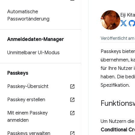
Automatische
Eiji Ki
Passwortänderung
Veröffentlicht am
Anmeldedaten-Manager
Passkeys bieten
Unmittelbarer UI-Modus
übernehmen, ka
für Ihre Nutzer
Passkeys
haben. Die bedi
Spezifikation.
Passkey-Übersicht
Passkey erstellen
Funktions
Mit einem Passkey
anmelden
Um Nutzern die
Conditional C
Passkeys verwalten