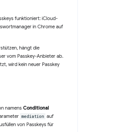
skeys funktioniert: iCloud-
asswortmanager in Chrome auf
stützen, hängt die
ser vom Passkey-Anbieter ab.
zt, wird kein neuer Passkey
ion namens
Conditional
Parameter
mediation
auf
usfüllen von Passkeys für