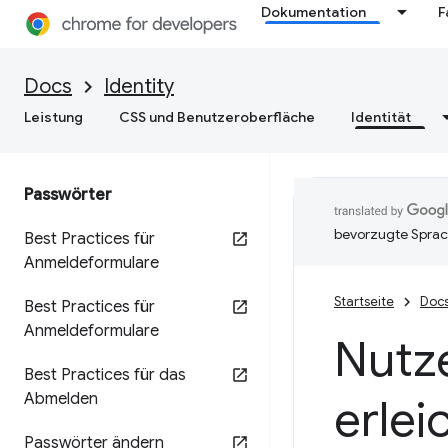
Dokumentation
F
Docs
Identity
Leistung
CSS und Benutzeroberfläche
Identität
Passwörter
bevorzugte Sprac
Best Practices für
Anmeldeformulare
Startseite
Doc
Best Practices für
Anmeldeformulare
Nutz
Best Practices für das
Abmelden
erlei
Passwörter ändern