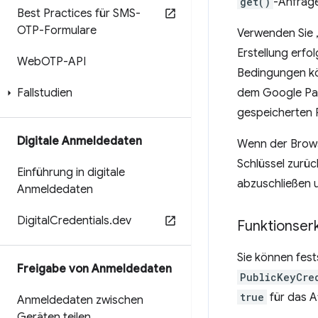
get()
-Anfrag
Best Practices für SMS-
OTP-Formulare
Verwenden Sie 
Erstellung erf
Web
OTP-API
Bedingungen kö
Fallstudien
dem Google Pas
gespeicherten 
Digitale Anmeldedaten
Wenn der Browse
Schlüssel zurü
Einführung in digitale
abzuschließen u
Anmeldedaten
Digital
Credentials
.
dev
Funktionser
Sie können fest
Freigabe von Anmeldedaten
PublicKeyCre
true
für das A
Anmeldedaten zwischen
Geräten teilen