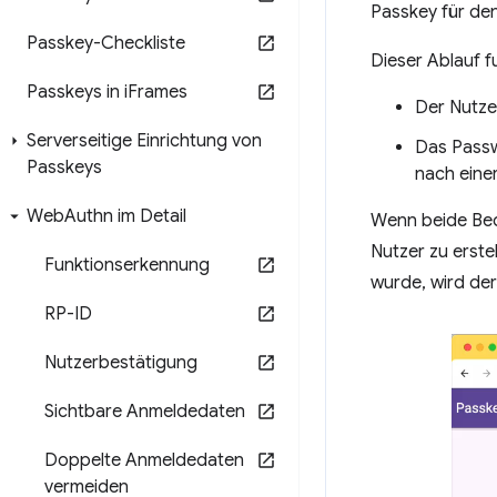
Passkey für de
Passkey-Checkliste
Dieser Ablauf f
Passkeys in i
Frames
Der Nutze
Serverseitige Einrichtung von
Das Passw
Passkeys
nach eine
Web
Authn im Detail
Wenn beide Bed
Nutzer zu erste
Funktionserkennung
wurde, wird de
RP-ID
Nutzerbestätigung
Sichtbare Anmeldedaten
Doppelte Anmeldedaten
vermeiden