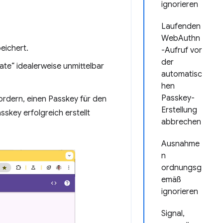
ignorieren
Laufenden
WebAuthn
eichert.
-Aufruf vor
der
te“ idealerweise unmittelbar
automatisc
hen
Passkey-
rdern, einen Passkey für den
Erstellung
skey erfolgreich erstellt
abbrechen
Ausnahme
n
ordnungsg
emäß
ignorieren
Signal,