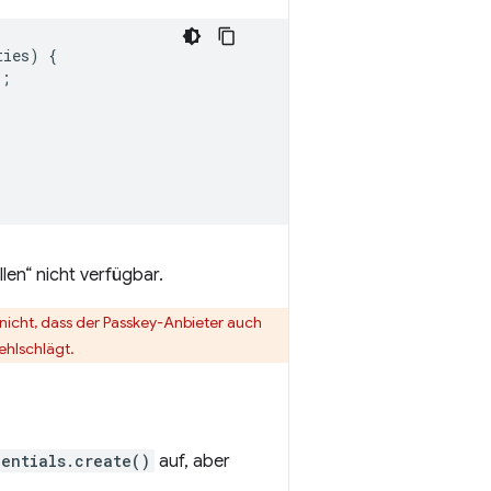
ties
)
{
);
llen“ nicht verfügbar.
 nicht, dass der Passkey-Anbieter auch
ehlschlägt.
entials.create()
auf, aber