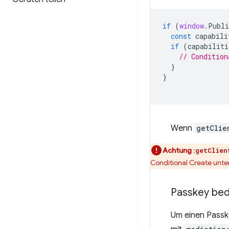
if
(
window
.
Publi
const
capabili
if
(
capabiliti
// Condition
}
}
Wenn
getClie
Achtung
:
getClien
Conditional Create unter
Passkey bedi
Um einen Passke