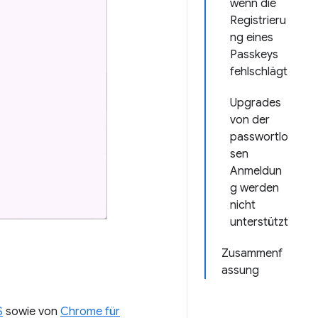
wenn die
Registrieru
ng eines
Passkeys
fehlschlägt
Upgrades
von der
passwortlo
sen
Anmeldun
g werden
nicht
unterstützt
Zusammenf
assung
S
sowie von
Chrome für