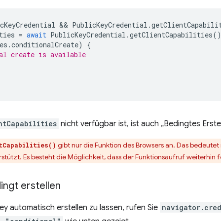
cKeyCredential
 && 
PublicKeyCredential
.
getClientCapabili
ties
=
await
PublicKeyCredential
.
getClientCapabilities
(
es
.
conditionalCreate
)
{
al create is available
ntCapabilities
nicht verfügbar ist, ist auch „Bedingtes Erste
gibt nur die Funktion des Browsers an. Das bedeutet
tCapabilities()
stützt. Es besteht die Möglichkeit, dass der Funktionsaufruf weiterhin f
ngt erstellen
y automatisch erstellen zu lassen, rufen Sie
navigator.cred