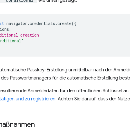
: "conditional"
wie unten gezeigt.
it
navigator
.
credentials
.
create
({
ions
,
ditional creation
onditional'
e automatische Passkey-Erstellung unmittelbar nach der Anme
n des Passwortmanagers für die automatische Erstellung bestm
resultierende Anmeldedaten für den öffentlichen Schlüssel a
ätigen und zu registrieren
. Achten Sie darauf, dass der Nut
smaßnahmen