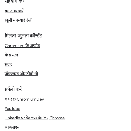
सहयोग करें
बग दायर करें
खुली समस्याएं देखें
मिलता-जुलता कॉन्टेंट
Chromium के अपडेट
केस स्टडी
संग्रह
पॉडकास्ट और टीवी शो
फ़ॉलो करें
X पर @ChromiumDev
YouTube
LinkedIn पर डेवलपर के लिए Chrome
आरएसएस