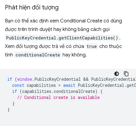
Phát hiện đối tượng
Bạn có thể xác định xem Conditional Create có dùng
được trên trình duyệt hay không bằng cách gọi
PublicKeyCredential.getClientCapabilities()
.
Xem đối tượng được trả về có chứa
true
cho thuộc
tính
conditionalCreate
hay không.
if
(
window
.
PublicKeyCredential
 && 
PublicKeyCredentia
const
capabilities
=
await
PublicKeyCredential
.
get
if
(
capabilities
.
conditionalCreate
)
{
// Conditional create is available
}
}