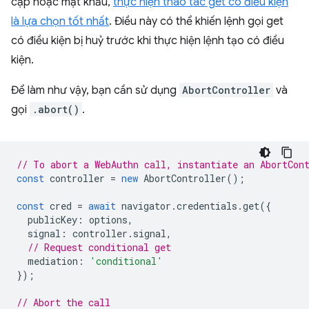
cập hoặc mật khẩu,
thực hiện thao tác get có điều kiện
là lựa chọn tốt nhất
. Điều này có thể khiến lệnh gọi get
có điều kiện bị huỷ trước khi thực hiện lệnh tạo có điều
kiện.
Để làm như vậy, bạn cần sử dụng
AbortController
và
gọi
.abort()
.
// To abort a WebAuthn call, instantiate an AbortCon
const
controller
=
new
AbortController
();
const
cred
=
await
navigator
.
credentials
.
get
({
publicKey
:
options
,
signal
:
controller
.
signal
,
// Request conditional get
mediation
:
'conditional'
});
// Abort the call