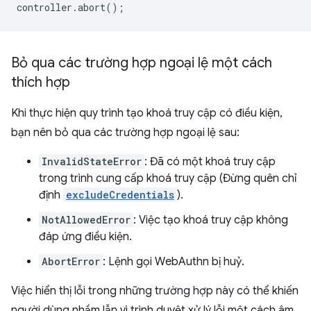
controller
.
abort
();
Bỏ qua các trường hợp ngoại lệ một cách
thích hợp
Khi thực hiện quy trình tạo khoá truy cập có điều kiện,
bạn nên bỏ qua các trường hợp ngoại lệ sau:
InvalidStateError
: Đã có một khoá truy cập
trong trình cung cấp khoá truy cập (Đừng quên chỉ
định
excludeCredentials
).
NotAllowedError
: Việc tạo khoá truy cập không
đáp ứng điều kiện.
AbortError
: Lệnh gọi WebAuthn bị huỷ.
Việc hiển thị lỗi trong những trường hợp này có thể khiến
người dùng nhầm lẫn vì trình duyệt xử lý lỗi một cách âm