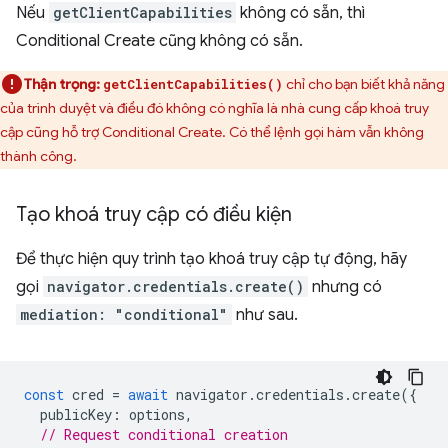
Nếu
getClientCapabilities
không có sẵn, thì
Conditional Create cũng không có sẵn.
Thận trọng:
chỉ cho bạn biết khả năng
getClientCapabilities()
của trình duyệt và điều đó không có nghĩa là nhà cung cấp khoá truy
cập cũng hỗ trợ Conditional Create. Có thể lệnh gọi hàm vẫn không
thành công.
Tạo khoá truy cập có điều kiện
Để thực hiện quy trình tạo khoá truy cập tự động, hãy
gọi
navigator.credentials.create()
nhưng có
mediation: "conditional"
như sau.
const
cred
=
await
navigator
.
credentials
.
create
({
publicKey
:
options
,
// Request conditional creation