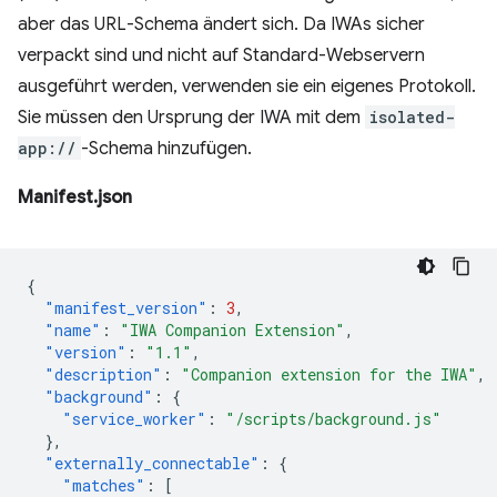
aber das URL-Schema ändert sich. Da IWAs sicher
verpackt sind und nicht auf Standard-Webservern
ausgeführt werden, verwenden sie ein eigenes Protokoll.
Sie müssen den Ursprung der IWA mit dem
isolated-
app://
-Schema hinzufügen.
Manifest.json
{
"manifest_version"
:
3
,
"name"
:
"IWA Companion Extension"
,
"version"
:
"1.1"
,
"description"
:
"Companion extension for the IWA"
,
"background"
:
{
"service_worker"
:
"/scripts/background.js"
},
"externally_connectable"
:
{
"matches"
:
[