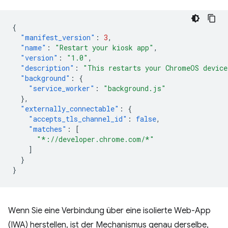
{
"manifest_version"
:
3
,
"name"
:
"Restart your kiosk app"
,
"version"
:
"1.0"
,
"description"
:
"This restarts your ChromeOS device
"background"
:
{
"service_worker"
:
"background.js"
},
"externally_connectable"
:
{
"accepts_tls_channel_id"
:
false
,
"matches"
:
[
"*://developer.chrome.com/*"
]
}
}
Wenn Sie eine Verbindung über eine isolierte Web-App
(IWA) herstellen, ist der Mechanismus genau derselbe,