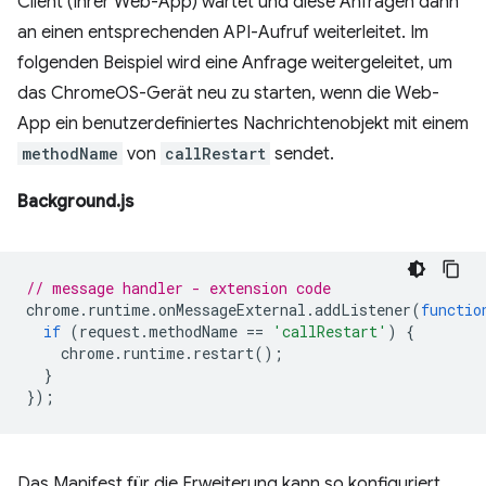
Client (Ihrer Web-App) wartet und diese Anfragen dann
an einen entsprechenden API-Aufruf weiterleitet. Im
folgenden Beispiel wird eine Anfrage weitergeleitet, um
das ChromeOS-Gerät neu zu starten, wenn die Web-
App ein benutzerdefiniertes Nachrichtenobjekt mit einem
methodName
von
callRestart
sendet.
Background.js
// message handler - extension code
chrome
.
runtime
.
onMessageExternal
.
addListener
(
functio
if
(
request
.
methodName
==
'callRestart'
)
{
chrome
.
runtime
.
restart
();
}
});
Das Manifest für die Erweiterung kann so konfiguriert