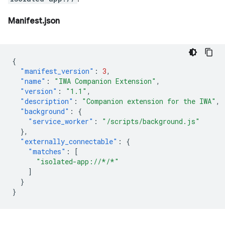
Manifest.json
{
"manifest_version"
:
3
,
"name"
:
"IWA Companion Extension"
,
"version"
:
"1.1"
,
"description"
:
"Companion extension for the IWA"
,
"background"
:
{
"service_worker"
:
"/scripts/background.js"
},
"externally_connectable"
:
{
"matches"
:
[
"isolated-app://*/*"
]
}
}