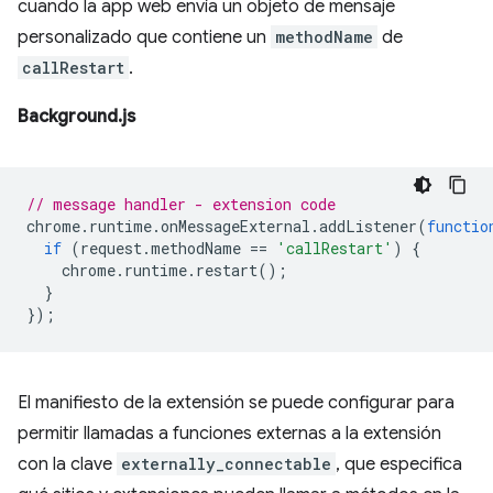
cuando la app web envía un objeto de mensaje
personalizado que contiene un
methodName
de
callRestart
.
Background.js
// message handler - extension code
chrome
.
runtime
.
onMessageExternal
.
addListener
(
functio
if
(
request
.
methodName
==
'callRestart'
)
{
chrome
.
runtime
.
restart
();
}
});
El manifiesto de la extensión se puede configurar para
permitir llamadas a funciones externas a la extensión
con la clave
externally_connectable⁠⁠
, que especifica