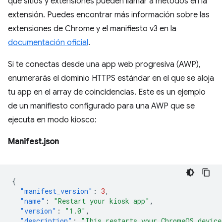
qué sitios y extensiones pueden llamar a métodos en la
extensión. Puedes encontrar más información sobre las
extensiones de Chrome y el manifiesto v3 en la
documentación oficial
⁠⁠.
Si te conectas desde una app web progresiva (AWP),
enumerarás el dominio HTTPS estándar en el que se aloja
tu app en el array de coincidencias. Este es un ejemplo
de un manifiesto configurado para una AWP que se
ejecuta en modo kiosco:
Manifest.json
{
"manifest_version"
:
3
,
"name"
:
"Restart your kiosk app"
,
"version"
:
"1.0"
,
"description"
:
"This restarts your ChromeOS device