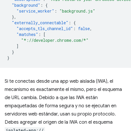
"background"
:
{
"service_worker"
:
"background.js"
},
"externally_connectable"
:
{
"accepts_tls_channel_id"
:
false
,
"matches"
:
[
"*://developer.chrome.com/*"
]
}
}
Si te conectas desde una app web aislada (IWA), el
mecanismo es exactamente el mismo, pero el esquema
de URL cambia. Debido a que las IWA están
empaquetadas de forma segura y no se ejecutan en
servidores web estándar, usan su propio protocolo.
Debes agregar el origen de la IWA con el esquema
isolated-app://
.