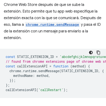
Chrome Web Store después de que se sube la
extensión. Esto permite que tu app web especifique la
extensión exacta con la que se comunicará. Después de
eso, llama a
chrome.runtime.sendMessage
⁠⁠ y pasa el ID
de la extensión con un mensaje para enviarlo a la
extensión.
const
STATIC_EXTENSION_ID
=
'abcdefghijklmnopqrstuvw
// found from chrome extensions page of chrome web s
const
callExtensionAPI
=
function
(
method
)
{
chrome
.
runtime
.
sendMessage
(
STATIC_EXTENSION_ID
,
{
methodName
:
method
,
});
};
callExtensionAPI
(
'callRestart'
);