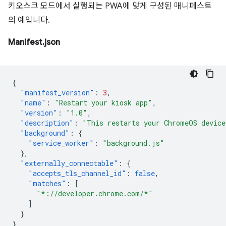
키오스크 모드에서 실행되는 PWA에 맞게 구성된 매니페스트
의 예입니다.
Manifest.json
{
"manifest_version"
:
3
,
"name"
:
"Restart your kiosk app"
,
"version"
:
"1.0"
,
"description"
:
"This restarts your ChromeOS device
"background"
:
{
"service_worker"
:
"background.js"
},
"externally_connectable"
:
{
"accepts_tls_channel_id"
:
false
,
"matches"
:
[
"*://developer.chrome.com/*"
]
}
}