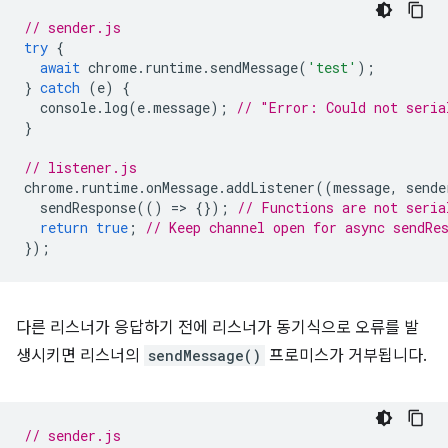
// sender.js
try
{
await
chrome
.
runtime
.
sendMessage
(
'test'
);
}
catch
(
e
)
{
console
.
log
(
e
.
message
);
// "Error: Could not seria
}
// listener.js
chrome
.
runtime
.
onMessage
.
addListener
((
message
,
sende
sendResponse
(()
=
>
{});
// Functions are not seria
return
true
;
// Keep channel open for async sendRe
});
다른 리스너가 응답하기 전에 리스너가 동기식으로 오류를 발
생시키면 리스너의
sendMessage()
프로미스가 거부됩니다.
// sender.js