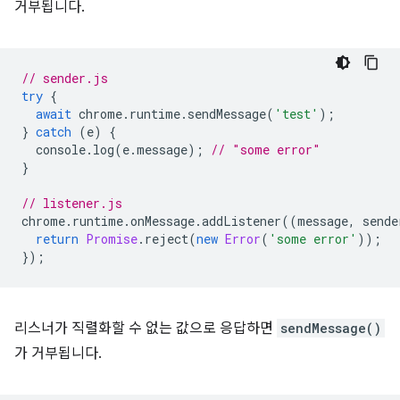
거부됩니다.
// sender.js
try
{
await
chrome
.
runtime
.
sendMessage
(
'test'
);
}
catch
(
e
)
{
console
.
log
(
e
.
message
);
// "some error"
}
// listener.js
chrome
.
runtime
.
onMessage
.
addListener
((
message
,
sende
return
Promise
.
reject
(
new
Error
(
'some error'
));
});
리스너가 직렬화할 수 없는 값으로 응답하면
sendMessage()
가 거부됩니다.