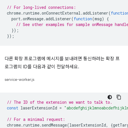
// For long-lived connections:
chrome
.
runtime
.
onConnectExternal
.
addListener
(
functio
port
.
onMessage
.
addListener
(
function
(
msg
)
{
// See other examples for sample onMessage handl
});
});
다른 확장 프로그램에 메시지를 보내려면 통신하려는 확장 프
로그램의 ID를 다음과 같이 전달하세요.
service-worker.js
// The ID of the extension we want to talk to.
const
laserExtensionId
=
"abcdefghijklmnoabcdefhijkl
// For a minimal request:
chrome
.
runtime
.
sendMessage
(
laserExtensionId
,
{
getTar