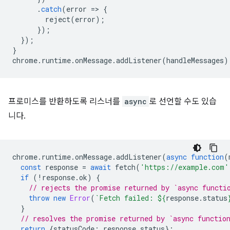
.
catch
(
error
=
>
{
reject
(
error
);
});
});
}
chrome
.
runtime
.
onMessage
.
addListener
(
handleMessages
)
프로미스를 반환하도록 리스너를
async
로 선언할 수도 있습
니다.
chrome
.
runtime
.
onMessage
.
addListener
(
async
function
(
const
response
=
await
fetch
(
'https://example.com'
if
(
!
response
.
ok
)
{
// rejects the promise returned by `async functi
throw
new
Error
(
`Fetch failed: 
${
response
.
status
}
// resolves the promise returned by `async functio
return
{
statusCode
:
response
.
status
};