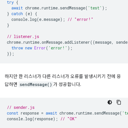
try
{
await
chrome
.
runtime
.
sendMessage
(
'test'
);
}
catch
(
e
)
{
console
.
log
(
e
.
message
);
// "error!"
}
// listener.js
chrome
.
runtime
.
onMessage
.
addListener
((
message
,
sende
throw
new
Error
(
'error!'
);
});
하지만 한 리스너가 다른 리스너가 오류를 발생시키기 전에 응
답하면
sendMessage()
가 성공합니다.
// sender.js
const
response
=
await
chrome
.
runtime
.
sendMessage
(
't
console
.
log
(
response
);
// "OK"