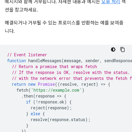
메시지와 함께 거부됩니다. 자세한 내용과 예시는
오류 처리
섹
션을 참고하세요.
해결되거나 거부될 수 있는 프로미스를 반환하는 예를 보여줍
니다.
// Event listener
function
handleMessages
(
message
,
sender
,
sendRespons
// Return a promise that wraps fetch
// If the response is OK, resolve with the status.
// with the network error that prevents the fetch 
return
new
Promise
((
resolve
,
reject
)
=
>
{
fetch
(
'https://example.com'
)
.
then
(
response
=
>
{
if
(
!
response
.
ok
)
{
reject
(
response
);
}
else
{
resolve
(
response
.
status
);
}
})