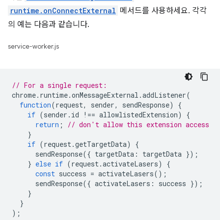
runtime.onConnectExternal
메서드를 사용하세요. 각각
의 예는 다음과 같습니다.
service-worker.js
// For a single request:
chrome
.
runtime
.
onMessageExternal
.
addListener
(
function
(
request
,
sender
,
sendResponse
)
{
if
(
sender
.
id
!==
allowlistedExtension
)
{
return
;
// don't allow this extension access
}
if
(
request
.
getTargetData
)
{
sendResponse
({
targetData
:
targetData
});
}
else
if
(
request
.
activateLasers
)
{
const
success
=
activateLasers
();
sendResponse
({
activateLasers
:
success
});
}
}
);