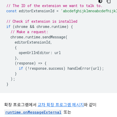
// The ID of the extension we want to talk to.
const
editorExtensionId
=
'abcdefghijklmnoabcdefhijk
// Check if extension is installed
if
(
chrome
 && 
chrome
.
runtime
)
{
// Make a request:
chrome
.
runtime
.
sendMessage
(
editorExtensionId
,
{
openUrlInEditor
:
url
},
(
response
)
=
>
{
if
(
!
response
.
success
)
handleError
(
url
);
}
);
}
확장 프로그램에서
교차 확장 프로그램 메시지
와 같이
runtime.onMessageExternal
또는