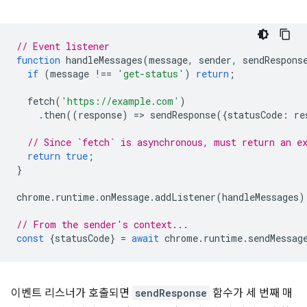
// Event listener
function
handleMessages
(
message
,
sender
,
sendRespons
if
(
message
!==
'get-status'
)
return
;
fetch
(
'https://example.com'
)
.
then
((
response
)
=
>
sendResponse
({
statusCode
:
re
// Since `fetch` is asynchronous, must return an e
return
true
;
}
chrome
.
runtime
.
onMessage
.
addListener
(
handleMessages
)
// From the sender's context...
const
{
statusCode
}
=
await
chrome
.
runtime
.
sendMessag
이벤트 리스너가 호출되면
sendResponse
함수가 세 번째 매