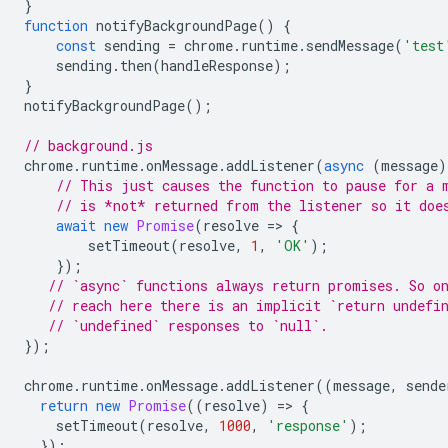
}
function
notifyBackgroundPage
()
{
const
sending
=
chrome
.
runtime
.
sendMessage
(
'test
sending
.
then
(
handleResponse
);
}
notifyBackgroundPage
();
// background.js
chrome
.
runtime
.
onMessage
.
addListener
(
async
(
message
)
// This just causes the function to pause for a 
// is *not* returned from the listener so it doe
await
new
Promise
(
resolve
=
>
{
setTimeout
(
resolve
,
1
,
'OK'
);
});
// `async` functions always return promises. So o
// reach here there is an implicit `return undefi
// `undefined` responses to `null`.
});
chrome
.
runtime
.
onMessage
.
addListener
((
message
,
sende
return
new
Promise
((
resolve
)
=
>
{
setTimeout
(
resolve
,
1000
,
'response'
);
});