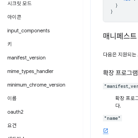
시크릿 모드
}
}
아이콘
input
_
components
매니페스트
키
다음은 지원되는 
manifest
_
version
mime
_
types
_
handler
확장 프로그램
minimum
_
chrome
_
version
"manifest_ve
이름
확장 프로
다.
oauth2
"name"
요건