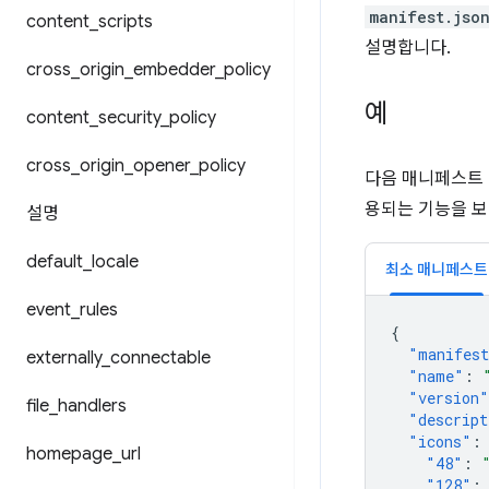
manifest.jso
content
_
scripts
설명합니다.
cross
_
origin
_
embedder
_
policy
예
content
_
security
_
policy
cross
_
origin
_
opener
_
policy
다음 매니페스트 
용되는 기능을 보
설명
default
_
locale
최소 매니페스트
event
_
rules
{
"manifest
externally
_
connectable
"name"
:
"version"
file
_
handlers
"descript
"icons"
:
homepage
_
url
"48"
:
"128"
: