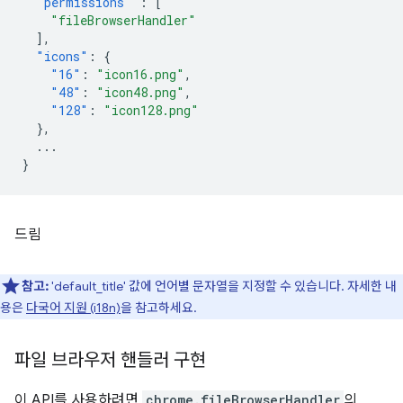
"permissions"
:
[
"fileBrowserHandler"
],
"icons"
:
{
"16"
:
"icon16.png"
,
"48"
:
"icon48.png"
,
"128"
:
"icon128.png"
},
...
}
드림
참고:
'default_title' 값에 언어별 문자열을 지정할 수 있습니다. 자세한 내
용은
다국어 지원 (i18n)
을 참고하세요.
파일 브라우저 핸들러 구현
이 API를 사용하려면
chrome.fileBrowserHandler
의