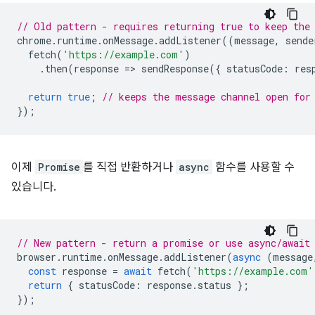
// Old pattern - requires returning true to keep the
chrome
.
runtime
.
onMessage
.
addListener
((
message
,
sende
fetch
(
'https://example.com'
)
.
then
(
response
=
>
sendResponse
({
statusCode
:
res
return
true
;
// keeps the message channel open for
});
이제
Promise
를 직접 반환하거나
async
함수를 사용할 수
있습니다.
// New pattern - return a promise or use async/await
browser
.
runtime
.
onMessage
.
addListener
(
async
(
message
const
response
=
await
fetch
(
'https://example.com'
return
{
statusCode
:
response
.
status
};
});