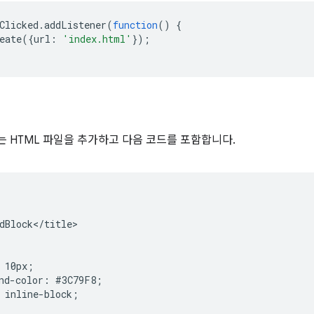
Clicked
.
addListener
(
function
()
{
eate
({
url
:
'index.html'
});
는 HTML 파일을 추가하고 다음 코드를 포함합니다.
dBlock</title>

 10px;

nd-color: #3C79F8;

 inline-block;
