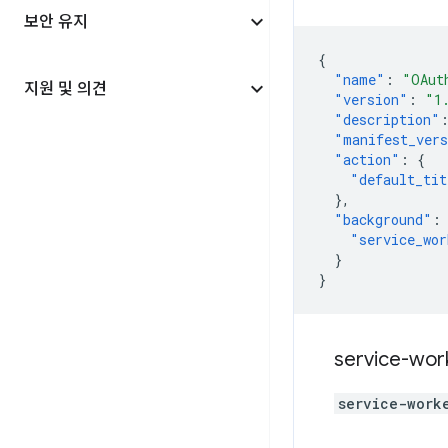
보안 유지
{
"name"
:
"OAut
지원 및 의견
"version"
:
"1
"description"
"manifest_ver
"action"
:
{
"default_tit
},
"background"
:
"service_wor
}
}
service-wor
service-work