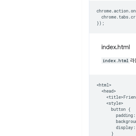
chrome
.
action
.
on
chrome
.
tabs
.
cr
});
index
.
html
index.html
라
<html>

  <head>

    <title>Frien
    <style>

      button {

        padding:
        backgrou
        display:
      }
