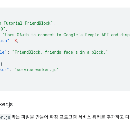
h Tutorial FriendBlock"
,
.0"
,
:
"Uses OAuth to connect to Google's People API and disp
sion"
:
3
,
le"
:
"FriendBlock, friends face's in a block."
{
ker"
:
"service-worker.js"
ker
.
js
er.js
라는 파일을 만들어 확장 프로그램 서비스 워커를 추가하고 다